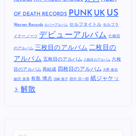
US
PUNK
UK
OF DEATH RECORDS
セルフタイトル
Warner Records
セルフラ
カバーアルバム
デビューアルバム
イナーノーツ
七枚目
二枚目の
三枚目のアルバム
のアルバム
アルバム
五枚目のアルバム
六枚
八枚目のアルバム
四枚目のアルバム
目のアルバム
再結成
大野 俊也
紙ジャケッ
有島 博志
妹沢 奈美
田中 宗一郎
沼崎 敦子
解散
ト
検