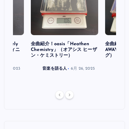
initely
全曲紹介！oasis「Heathen
全曲紹介！oa
ス デフィニ
Chemistry」（オアシス ヒーザ
AWAY」
ン・ケミストリー）
グ）
月 30, 2023
音楽を語る人
6月 26, 2025
音楽を