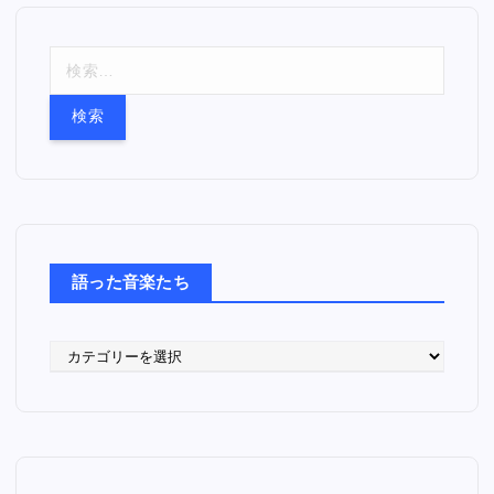
検
索
:
語った音楽たち
語
っ
た
音
楽
た