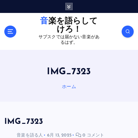
内
容
を
音楽を語らして
ス
けろ！
キ
サブスクでは届かない音楽があ
ッ
るはず。
プ
IMG_7323
ホーム
IMG_7323
音楽を語る人
6月 13, 2025
0 コメント