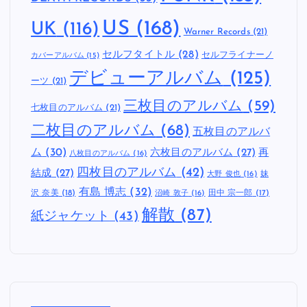
US
(168)
UK
(116)
Warner Records
(21)
セルフタイトル
(28)
セルフライナーノ
カバーアルバム
(15)
デビューアルバム
(125)
ーツ
(21)
三枚目のアルバム
(59)
七枚目のアルバム
(21)
二枚目のアルバム
(68)
五枚目のアルバ
ム
(30)
六枚目のアルバム
(27)
再
八枚目のアルバム
(16)
四枚目のアルバム
(42)
結成
(27)
妹
大野 俊也
(16)
有島 博志
(32)
沢 奈美
(18)
田中 宗一郎
(17)
沼崎 敦子
(16)
解散
(87)
紙ジャケット
(43)