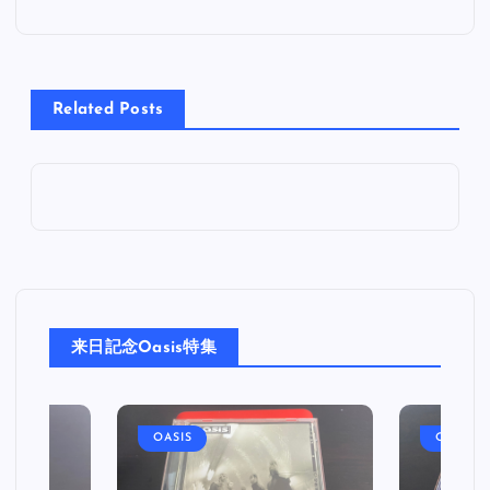
ナ
ビ
Related Posts
ゲ
ー
シ
ョ
来日記念Oasis特集
ン
OASIS
OASIS