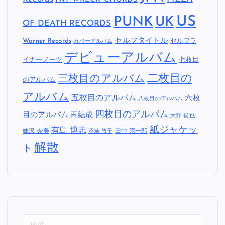
US
PUNK
UK
OF DEATH RECORDS
セルフタイトル
Warner Records
セルフラ
カバーアルバム
デビューアルバム
イナーノーツ
七枚目
二枚目の
三枚目のアルバム
のアルバム
アルバム
五枚目のアルバム
六枚
八枚目のアルバム
四枚目のアルバム
目のアルバム
再結成
大野 俊也
紙ジャケッ
有島 博志
妹沢 奈美
田中 宗一郎
沼崎 敦子
解散
ト
検