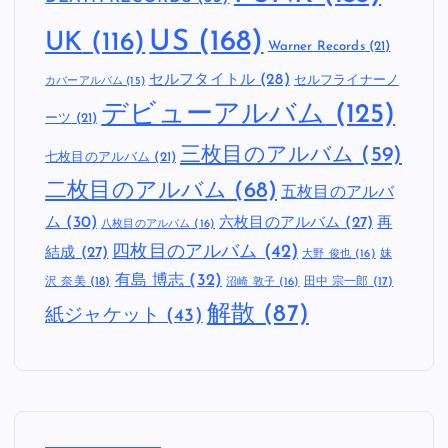
US
(168)
UK
(116)
Warner Records
(21)
セルフタイトル
(28)
セルフライナーノ
カバーアルバム
(15)
デビューアルバム
(125)
ーツ
(21)
三枚目のアルバム
(59)
七枚目のアルバム
(21)
二枚目のアルバム
(68)
五枚目のアルバ
ム
(30)
六枚目のアルバム
(27)
再
八枚目のアルバム
(16)
四枚目のアルバム
(42)
結成
(27)
妹
大野 俊也
(16)
有島 博志
(32)
沢 奈美
(18)
田中 宗一郎
(17)
沼崎 敦子
(16)
解散
(87)
紙ジャケット
(43)