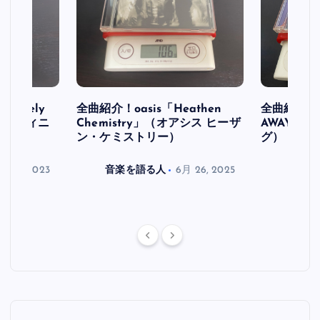
initely
全曲紹介！oasis「Heathen
全曲紹介！oa
ス デフィニ
Chemistry」（オアシス ヒーザ
AWAY」
ン・ケミストリー）
グ）
月 30, 2023
音楽を語る人
6月 26, 2025
音楽を