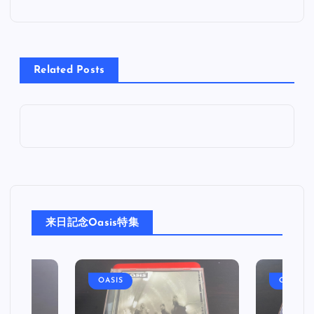
ナ
ビ
Related Posts
ゲ
ー
シ
ョ
来日記念Oasis特集
ン
OASIS
OASIS