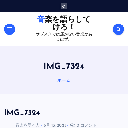
内
容
を
音楽を語らして
ス
けろ！
キ
サブスクでは届かない音楽があ
ッ
るはず。
プ
IMG_7324
ホーム
IMG_7324
音楽を語る人
6月 13, 2025
0 コメント