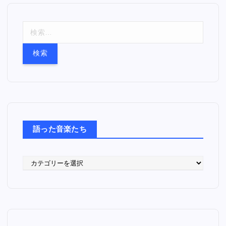
検
索
:
語った音楽たち
語
っ
た
音
楽
た