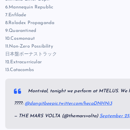
6.Mannequin Republic
7.Enfilade
8.Rolodex Propaganda
9.Quarantined
10.Cosmonaut
11.Non-Zero Possibility
日本盤ボーナストラック
12.Extracurricular
13.Catacombs
Montréal, tonight we perform at MTELUS. We l
????:
@dangitbee
pic.twitter.com/hecaDNHNi3
— THE MARS VOLTA (@themarsvolta)
September 25