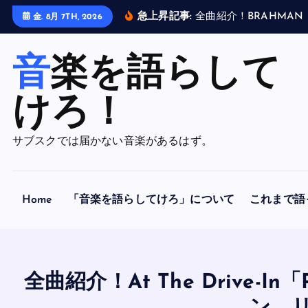
内
急上昇記事:
全
曲
紹
介
！
B
R
A
H
M
A
N
金. 8月 7TH, 2026
容
を
音楽を語らして
ス
キ
ッ
けろ！
プ
サブスクでは届かない音楽があるはず。
Home
「音楽を語らしてけろ」について
これまで語
全曲紹介！At The Drive-