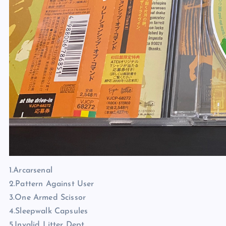
1.Arcarsenal
2.Pattern Against User
3.One Armed Scissor
4.Sleepwalk Capsules
5.Invalid Litter Dept.