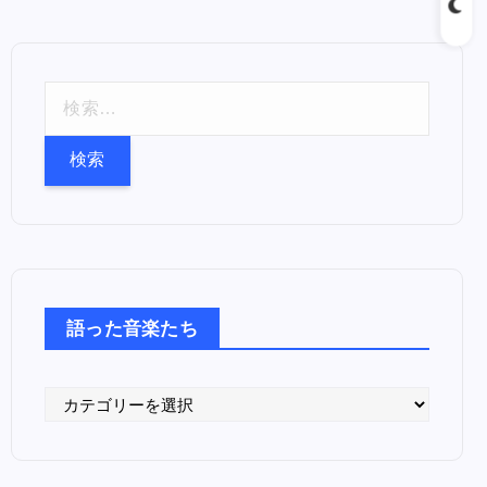
検
索
:
語った音楽たち
語
っ
た