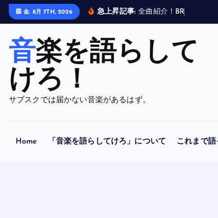
内
急上昇記事:
全
曲
紹
介
！
B
R
A
H
M
A
N
金. 8月 7TH, 2026
容
を
音楽を語らして
ス
キ
ッ
けろ！
プ
サブスクでは届かない音楽があるはず。
Home
「音楽を語らしてけろ」について
これまで語