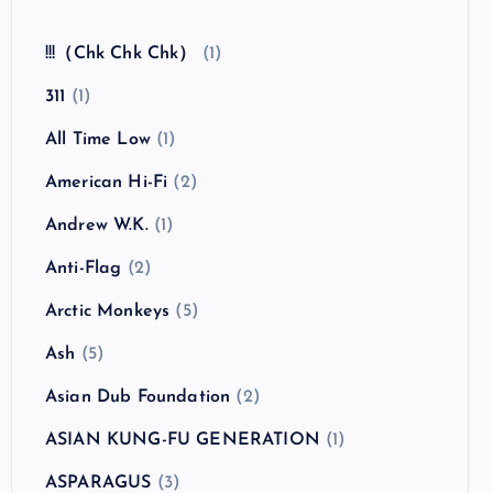
!!!（Chk Chk Chk）
(1)
311
(1)
All Time Low
(1)
American Hi-Fi
(2)
Andrew W.K.
(1)
Anti-Flag
(2)
Arctic Monkeys
(5)
Ash
(5)
Asian Dub Foundation
(2)
ASIAN KUNG-FU GENERATION
(1)
ASPARAGUS
(3)