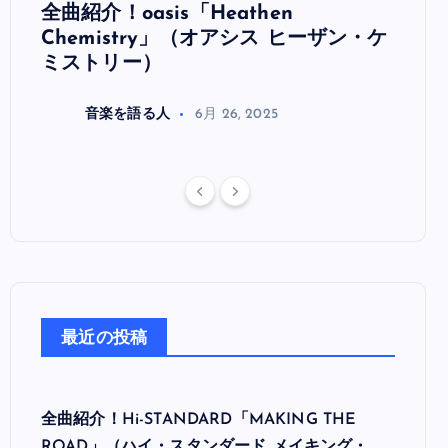
全曲紹介！oasis「Heathen
全曲紹
リ
Chemistry」（オアシス ヒーザン・ケ
（オ
ミストリー）
音楽を語る人
6月 26, 2025
最近の投稿
全曲紹介！Hi-STANDARD「MAKING THE
ROAD」（ハイ・スタンダード メイキング・