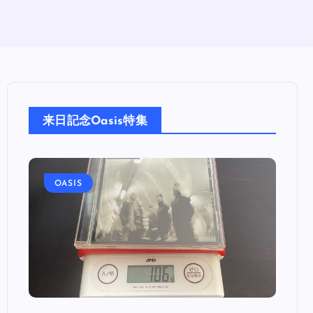
来日記念Oasis特集
OASIS
OA