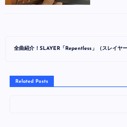
投
全曲紹介！SLAYER「Repentless」（スレイ
稿
ナ
Related Posts
ビ
ゲ
ー