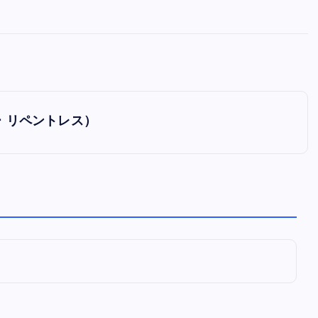
全曲紹介！oasis「Definitely
Maybe」（オアシス デフィニト
ー・メイビー）
音楽を語る人
8月 30, 2023
ヤー リペントレス）