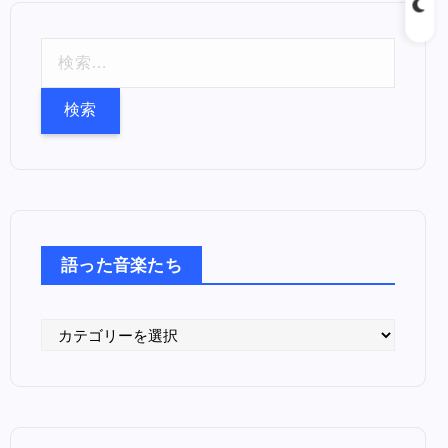
検
索
:
語った音楽たち
語
っ
た
音
楽