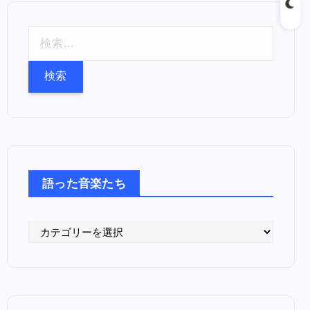
検
索
:
語った音楽たち
語
っ
た
音
楽