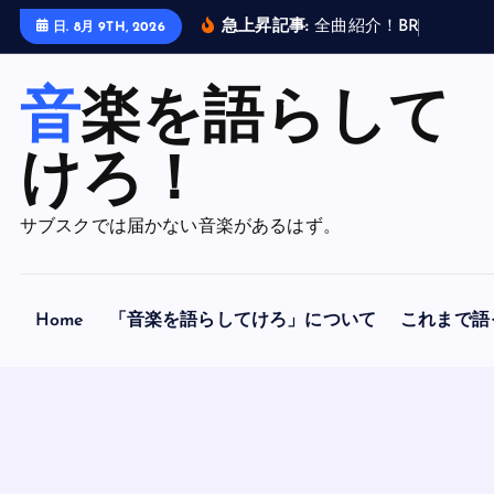
内
急上昇記事:
全
曲
紹
介
！
B
R
A
H
M
A
N
日. 8月 9TH, 2026
容
を
音楽を語らして
ス
キ
ッ
けろ！
プ
サブスクでは届かない音楽があるはず。
Home
「音楽を語らしてけろ」について
これまで語