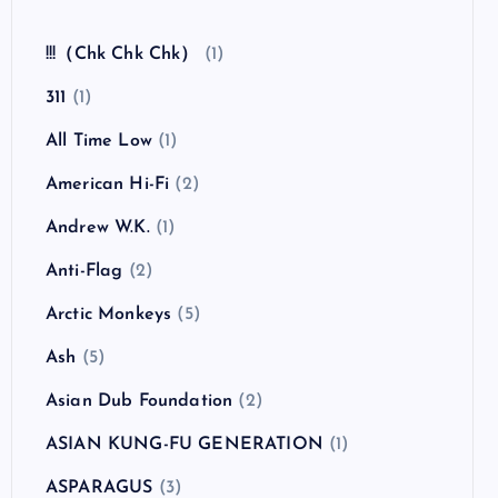
全曲紹介！The Coral「The Invisible Invasion」
（ザ・コーラル インヴィジブル・インヴェイジ
ョン）
カテゴリー
!!!（Chk Chk Chk）
(1)
311
(1)
All Time Low
(1)
American Hi-Fi
(2)