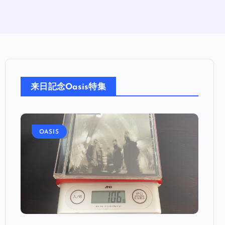
来日記念Oasis特集
OASIS
OA