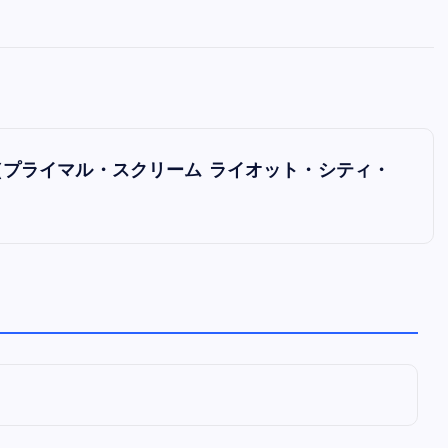
全曲紹介！oasis「Definitely
Maybe」（オアシス デフィニト
ー・メイビー）
音楽を語る人
8月 30, 2023
Blues」（プライマル・スクリーム ライオット・シティ・