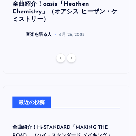
全曲紹介！oasis「Heathen
全曲紹
リ
Chemistry」（オアシス ヒーザン・ケ
（オ
ミストリー）
音楽を語る人
6月 26, 2025
最近の投稿
全曲紹介！Hi-STANDARD「MAKING THE
ROAD」（ハイ・スタンダード メイキング・