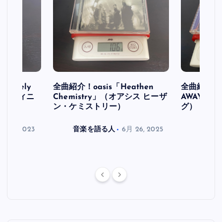
initely
全曲紹介！oasis「Heathen
全曲紹介！oa
ス デフィニ
Chemistry」（オアシス ヒーザ
AWAY」
ン・ケミストリー）
グ）
月 30, 2023
音楽を語る人
6月 26, 2025
音楽を