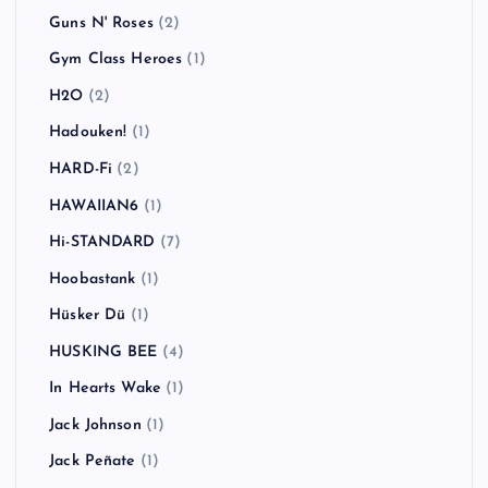
Guns N' Roses
(2)
Gym Class Heroes
(1)
H2O
(2)
Hadouken!
(1)
HARD-Fi
(2)
HAWAIIAN6
(1)
Hi-STANDARD
(7)
Hoobastank
(1)
Hüsker Dü
(1)
HUSKING BEE
(4)
In Hearts Wake
(1)
Jack Johnson
(1)
Jack Peñate
(1)