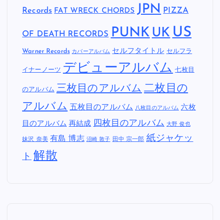
JPN
Records
FAT WRECK CHORDS
PIZZA
US
PUNK
UK
OF DEATH RECORDS
セルフタイトル
Warner Records
セルフラ
カバーアルバム
デビューアルバム
イナーノーツ
七枚目
二枚目の
三枚目のアルバム
のアルバム
アルバム
五枚目のアルバム
六枚
八枚目のアルバム
四枚目のアルバム
目のアルバム
再結成
大野 俊也
紙ジャケッ
有島 博志
妹沢 奈美
田中 宗一郎
沼崎 敦子
解散
ト