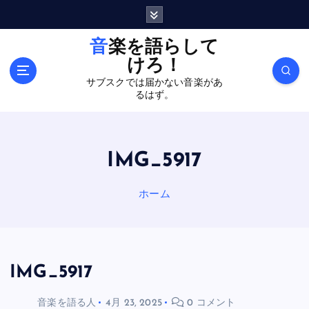
内
容
を
音楽を語らして
ス
けろ！
キ
サブスクでは届かない音楽があ
ッ
るはず。
プ
IMG_5917
ホーム
IMG_5917
音楽を語る人
4月 23, 2025
0 コメント