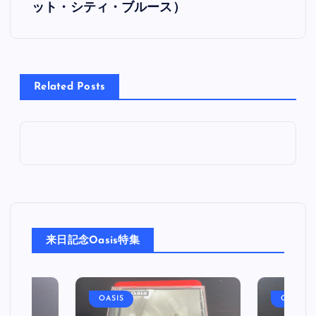
ット・シティ・ブルース）
ナ
ビ
Related Posts
ゲ
ー
シ
ョ
ン
来日記念Oasis特集
OASIS
OASIS