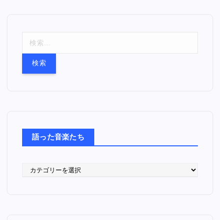
検
索
:
語った音楽たち
語
っ
た
音
楽