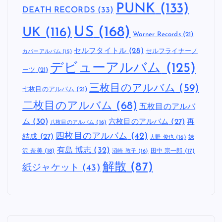
PUNK
(133)
DEATH RECORDS
(33)
US
(168)
UK
(116)
Warner Records
(21)
セルフタイトル
(28)
セルフライナーノ
カバーアルバム
(15)
デビューアルバム
(125)
ーツ
(21)
三枚目のアルバム
(59)
七枚目のアルバム
(21)
二枚目のアルバム
(68)
五枚目のアルバ
ム
(30)
六枚目のアルバム
(27)
再
八枚目のアルバム
(16)
四枚目のアルバム
(42)
結成
(27)
妹
大野 俊也
(16)
有島 博志
(32)
沢 奈美
(18)
田中 宗一郎
(17)
沼崎 敦子
(16)
解散
(87)
紙ジャケット
(43)