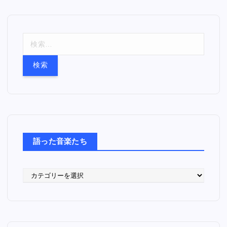
検
索
:
語った音楽たち
語
っ
た
音
楽