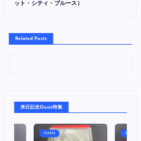
ット・シティ・ブルース）
ナ
ビ
Related Posts
ゲ
ー
シ
ョ
ン
来日記念Oasis特集
OASIS
OASIS