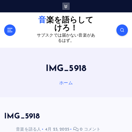
内
容
を
音楽を語らして
ス
けろ！
キ
サブスクでは届かない音楽があ
ッ
るはず。
プ
IMG_5918
ホーム
IMG_5918
音楽を語る人
4月 23, 2025
0 コメント