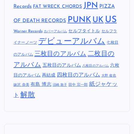
JPN
Records
FAT WRECK CHORDS
PIZZA
US
PUNK
UK
OF DEATH RECORDS
セルフタイトル
Warner Records
セルフラ
カバーアルバム
デビューアルバム
イナーノーツ
七枚目
二枚目の
三枚目のアルバム
のアルバム
アルバム
五枚目のアルバム
六枚
八枚目のアルバム
四枚目のアルバム
目のアルバム
再結成
大野 俊也
紙ジャケッ
有島 博志
妹沢 奈美
田中 宗一郎
沼崎 敦子
解散
ト