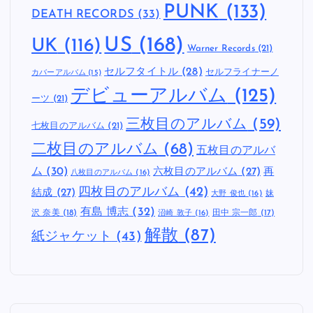
PUNK
(133)
DEATH RECORDS
(33)
US
(168)
UK
(116)
Warner Records
(21)
セルフタイトル
(28)
セルフライナーノ
カバーアルバム
(15)
デビューアルバム
(125)
ーツ
(21)
三枚目のアルバム
(59)
七枚目のアルバム
(21)
二枚目のアルバム
(68)
五枚目のアルバ
ム
(30)
六枚目のアルバム
(27)
再
八枚目のアルバム
(16)
四枚目のアルバム
(42)
結成
(27)
妹
大野 俊也
(16)
有島 博志
(32)
沢 奈美
(18)
田中 宗一郎
(17)
沼崎 敦子
(16)
解散
(87)
紙ジャケット
(43)