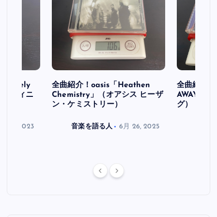
initely
全曲紹介！oasis「Heathen
全曲紹介！oa
ス デフィニ
Chemistry」（オアシス ヒーザ
AWAY」
ン・ケミストリー）
グ）
月 30, 2023
音楽を語る人
6月 26, 2025
音楽を