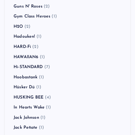
Guns N' Roses
(2)
Gym Class Heroes
(1)
H2O
(2)
Hadouken!
(1)
HARD-Fi
(2)
HAWAIIAN6
(1)
Hi-STANDARD
(7)
Hoobastank
(1)
Hüsker Dü
(1)
HUSKING BEE
(4)
In Hearts Wake
(1)
Jack Johnson
(1)
Jack Peñate
(1)