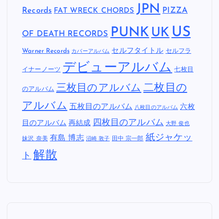
JPN
Records
FAT WRECK CHORDS
PIZZA
US
PUNK
UK
OF DEATH RECORDS
セルフタイトル
Warner Records
セルフラ
カバーアルバム
デビューアルバム
イナーノーツ
七枚目
二枚目の
三枚目のアルバム
のアルバム
アルバム
五枚目のアルバム
六枚
八枚目のアルバム
四枚目のアルバム
目のアルバム
再結成
大野 俊也
紙ジャケッ
有島 博志
妹沢 奈美
田中 宗一郎
沼崎 敦子
解散
ト