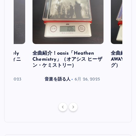
initely
全曲紹介！oasis「Heathen
全曲紹介！oa
ス デフィニ
Chemistry」（オアシス ヒーザ
AWAY」
ン・ケミストリー）
グ）
月 30, 2023
音楽を語る人
6月 26, 2025
音楽を