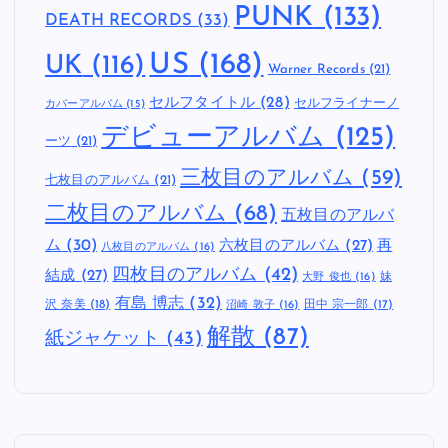
PUNK
(133)
DEATH RECORDS
(33)
US
(168)
UK
(116)
Warner Records
(21)
セルフタイトル
(28)
セルフライナーノ
カバーアルバム
(15)
デビューアルバム
(125)
ーツ
(21)
三枚目のアルバム
(59)
七枚目のアルバム
(21)
二枚目のアルバム
(68)
五枚目のアルバ
ム
(30)
六枚目のアルバム
(27)
再
八枚目のアルバム
(16)
四枚目のアルバム
(42)
結成
(27)
妹
大野 俊也
(16)
有島 博志
(32)
沢 奈美
(18)
田中 宗一郎
(17)
沼崎 敦子
(16)
解散
(87)
紙ジャケット
(43)