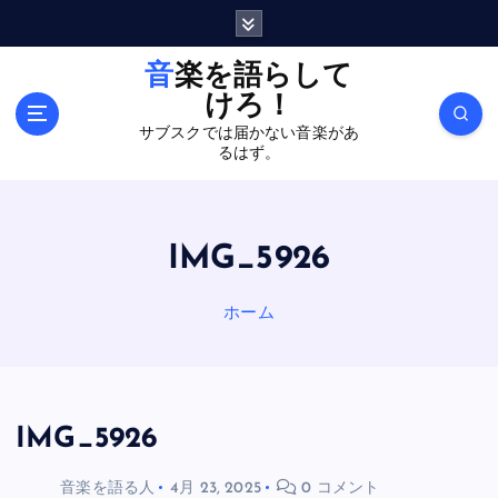
内
容
を
音楽を語らして
ス
けろ！
キ
サブスクでは届かない音楽があ
ッ
るはず。
プ
IMG_5926
ホーム
IMG_5926
音楽を語る人
4月 23, 2025
0 コメント