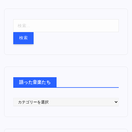
検
索
:
語った音楽たち
語
っ
た
音
楽