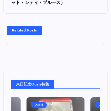
ット・シティ・ブルース）
ナ
ビ
Related Posts
ゲ
ー
シ
ョ
ン
来日記念Oasis特集
OASIS
OASIS