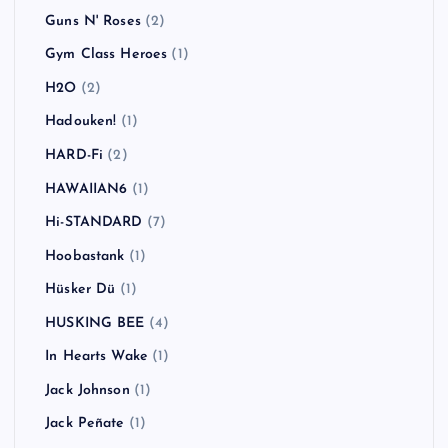
Guns N' Roses
(2)
Gym Class Heroes
(1)
H2O
(2)
Hadouken!
(1)
HARD-Fi
(2)
HAWAIIAN6
(1)
Hi-STANDARD
(7)
Hoobastank
(1)
Hüsker Dü
(1)
HUSKING BEE
(4)
In Hearts Wake
(1)
Jack Johnson
(1)
Jack Peñate
(1)