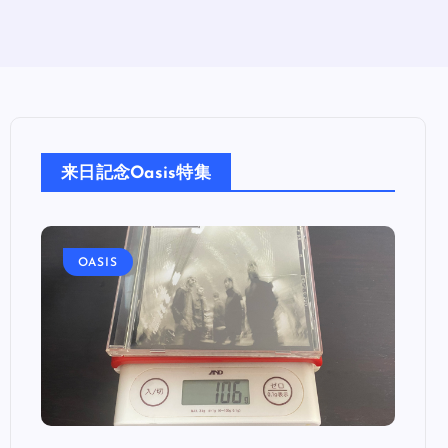
来日記念Oasis特集
OASIS
OA