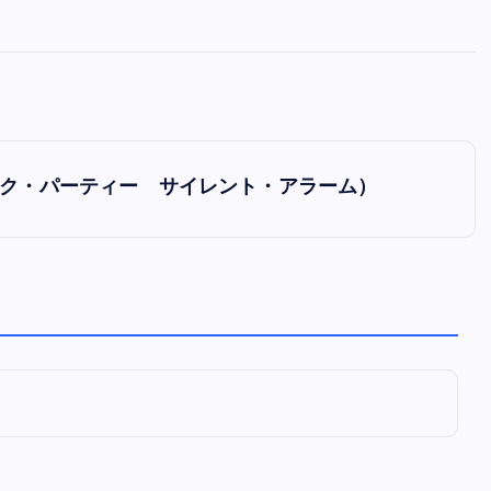
全曲紹介！oasis「Definitely
Maybe」（オアシス デフィニト
ー・メイビー）
音楽を語る人
8月 30, 2023
m」（ブロック・パーティー サイレント・アラーム）