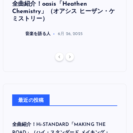
全曲紹介！oasis「Heathen
全曲紹
リ
Chemistry」（オアシス ヒーザン・ケ
（オ
ミストリー）
音楽を語る人
6月 26, 2025
最近の投稿
全曲紹介！Hi-STANDARD「MAKING THE
ROAD」（ハイ・スタンダード メイキング・