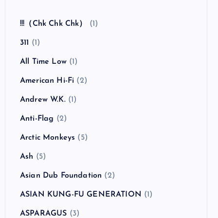
!!!（Chk Chk Chk）
(1)
311
(1)
All Time Low
(1)
American Hi-Fi
(2)
Andrew W.K.
(1)
Anti-Flag
(2)
Arctic Monkeys
(5)
Ash
(5)
Asian Dub Foundation
(2)
ASIAN KUNG-FU GENERATION
(1)
ASPARAGUS
(3)