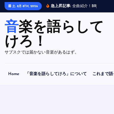
内
急上昇記事:
全
曲
紹
介
！
B
R
A
H
M
A
N
土. 8月 8TH, 2026
容
を
音楽を語らして
ス
キ
ッ
けろ！
プ
サブスクでは届かない音楽があるはず。
Home
「音楽を語らしてけろ」について
これまで語