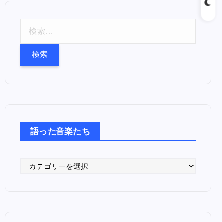
検
索
:
語った音楽たち
語
っ
た
音
楽