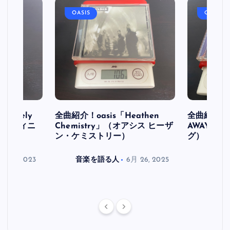
OASIS
OASIS
initely
全曲紹介！oasis「Heathen
全曲紹介！oa
ス デフィニ
Chemistry」（オアシス ヒーザ
AWAY」
ン・ケミストリー）
グ）
月 30, 2023
音楽を語る人
6月 26, 2025
音楽を