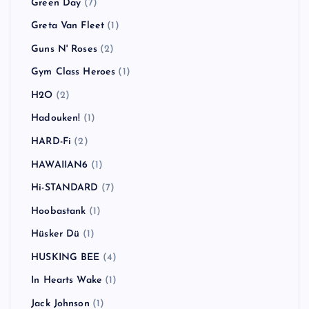
Green Day
(7)
Greta Van Fleet
(1)
Guns N' Roses
(2)
Gym Class Heroes
(1)
H2O
(2)
Hadouken!
(1)
HARD-Fi
(2)
HAWAIIAN6
(1)
Hi-STANDARD
(7)
Hoobastank
(1)
Hüsker Dü
(1)
HUSKING BEE
(4)
In Hearts Wake
(1)
Jack Johnson
(1)