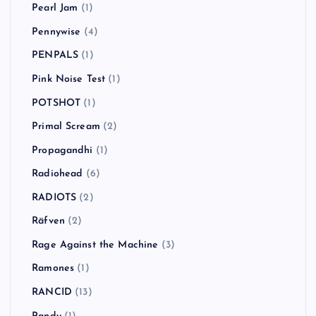
Pearl Jam
(1)
Pennywise
(4)
PENPALS
(1)
Pink Noise Test
(1)
POTSHOT
(1)
Primal Scream
(2)
Propagandhi
(1)
Radiohead
(6)
RADIOTS
(2)
Räfven
(2)
Rage Against the Machine
(3)
Ramones
(1)
RANCID
(13)