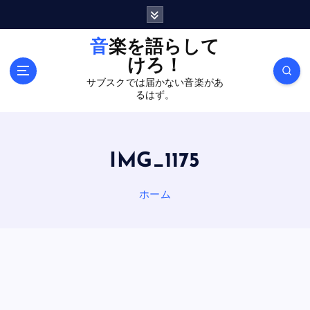
内
容
を
音楽を語らして
ス
けろ！
キ
サブスクでは届かない音楽があ
ッ
るはず。
プ
IMG_1175
ホーム