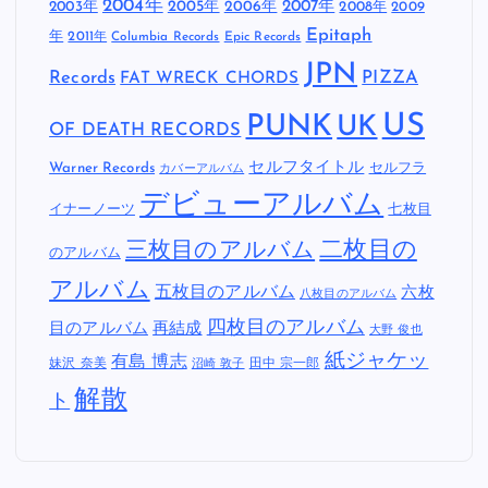
2004年
2005年
2007年
2003年
2006年
2008年
2009
Epitaph
年
2011年
Columbia Records
Epic Records
JPN
Records
FAT WRECK CHORDS
PIZZA
US
PUNK
UK
OF DEATH RECORDS
セルフタイトル
Warner Records
セルフラ
カバーアルバム
デビューアルバム
イナーノーツ
七枚目
二枚目の
三枚目のアルバム
のアルバム
アルバム
五枚目のアルバム
六枚
八枚目のアルバム
四枚目のアルバム
目のアルバム
再結成
大野 俊也
紙ジャケッ
有島 博志
妹沢 奈美
田中 宗一郎
沼崎 敦子
解散
ト