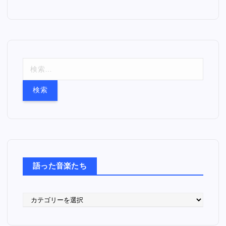
検
索
:
語った音楽たち
語
っ
た