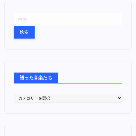
検
索
:
語った音楽たち
語
っ
た
音
楽
た