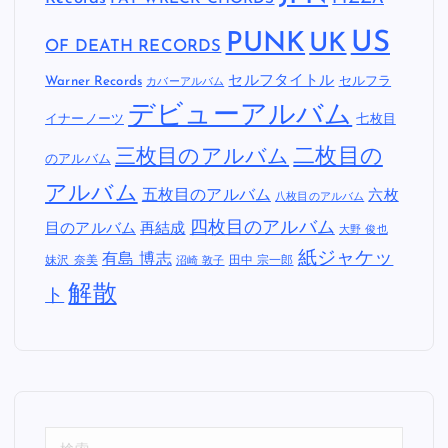
US
PUNK
UK
OF DEATH RECORDS
セルフタイトル
Warner Records
セルフラ
カバーアルバム
デビューアルバム
イナーノーツ
七枚目
二枚目の
三枚目のアルバム
のアルバム
アルバム
五枚目のアルバム
六枚
八枚目のアルバム
四枚目のアルバム
目のアルバム
再結成
大野 俊也
紙ジャケッ
有島 博志
妹沢 奈美
田中 宗一郎
沼崎 敦子
解散
ト
検