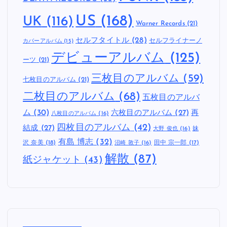
US
(168)
UK
(116)
Warner Records
(21)
セルフタイトル
(28)
セルフライナーノ
カバーアルバム
(15)
デビューアルバム
(125)
ーツ
(21)
三枚目のアルバム
(59)
七枚目のアルバム
(21)
二枚目のアルバム
(68)
五枚目のアルバ
ム
(30)
六枚目のアルバム
(27)
再
八枚目のアルバム
(16)
四枚目のアルバム
(42)
結成
(27)
妹
大野 俊也
(16)
有島 博志
(32)
沢 奈美
(18)
田中 宗一郎
(17)
沼崎 敦子
(16)
解散
(87)
紙ジャケット
(43)