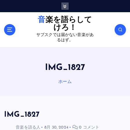
内
容
を
音楽を語らして
ス
けろ！
キ
サブスクでは届かない音楽があ
ッ
るはず。
プ
IMG_1827
ホーム
IMG_1827
音楽を語る人
8月 30, 2024
0 コメント