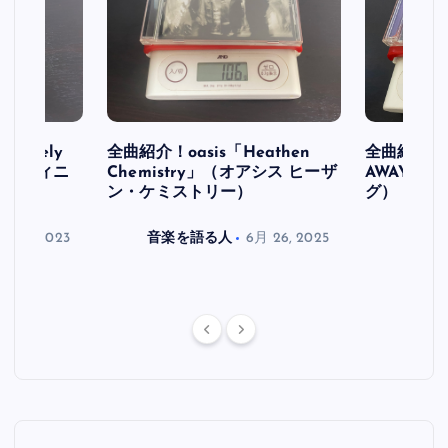
initely
全曲紹介！oasis「Heathen
全曲紹介！oa
ス デフィニ
Chemistry」（オアシス ヒーザ
AWAY」
ン・ケミストリー）
グ）
月 30, 2023
音楽を語る人
6月 26, 2025
音楽を