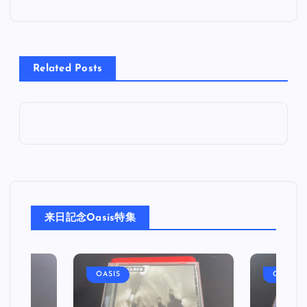
ナ
ビ
Related Posts
ゲ
ー
シ
ョ
来日記念Oasis特集
ン
OASIS
OASIS