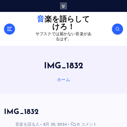
内
容
を
音楽を語らして
ス
けろ！
キ
サブスクでは届かない音楽があ
ッ
るはず。
プ
IMG_1832
ホーム
IMG_1832
音楽を語る人
8月 30, 2024
0 コメント