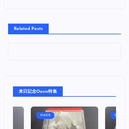
ナ
ビ
Related Posts
ゲ
ー
シ
ョ
来日記念Oasis特集
ン
OASIS
OASIS