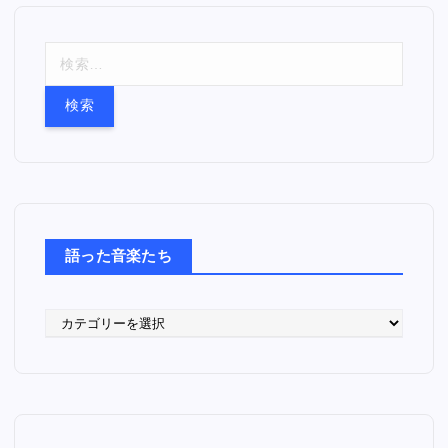
検
索
:
語った音楽たち
語
っ
た
音
楽
た