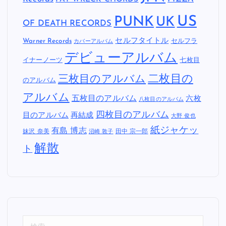
US
PUNK
UK
OF DEATH RECORDS
セルフタイトル
Warner Records
セルフラ
カバーアルバム
デビューアルバム
イナーノーツ
七枚目
二枚目の
三枚目のアルバム
のアルバム
アルバム
五枚目のアルバム
六枚
八枚目のアルバム
四枚目のアルバム
目のアルバム
再結成
大野 俊也
紙ジャケッ
有島 博志
妹沢 奈美
田中 宗一郎
沼崎 敦子
解散
ト
検