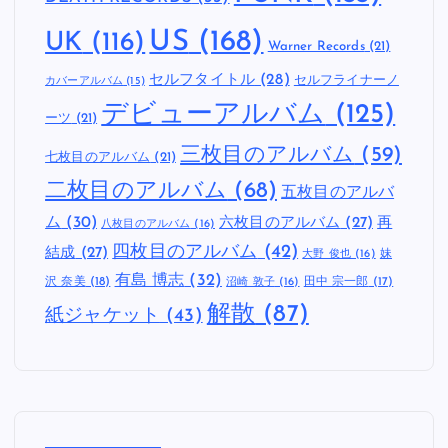
US
(168)
UK
(116)
Warner Records
(21)
セルフタイトル
(28)
セルフライナーノ
カバーアルバム
(15)
デビューアルバム
(125)
ーツ
(21)
三枚目のアルバム
(59)
七枚目のアルバム
(21)
二枚目のアルバム
(68)
五枚目のアルバ
ム
(30)
六枚目のアルバム
(27)
再
八枚目のアルバム
(16)
四枚目のアルバム
(42)
結成
(27)
妹
大野 俊也
(16)
有島 博志
(32)
沢 奈美
(18)
田中 宗一郎
(17)
沼崎 敦子
(16)
解散
(87)
紙ジャケット
(43)