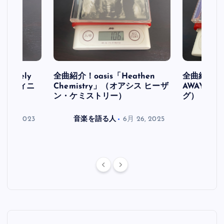
initely
全曲紹介！oasis「Heathen
全曲紹介！oa
ス デフィニ
Chemistry」（オアシス ヒーザ
AWAY」
ン・ケミストリー）
グ）
月 30, 2023
音楽を語る人
6月 26, 2025
音楽を