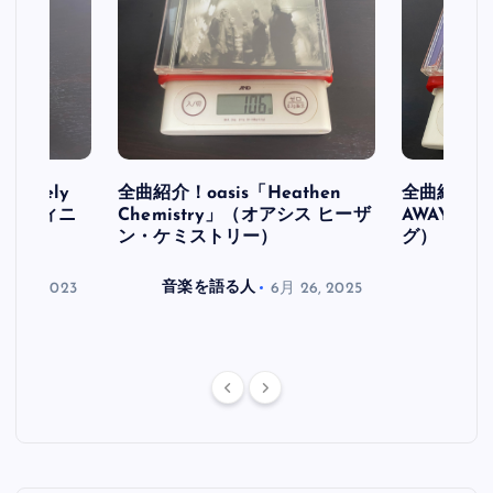
initely
全曲紹介！oasis「Heathen
全曲紹介！oa
ス デフィニ
Chemistry」（オアシス ヒーザ
AWAY」
ン・ケミストリー）
グ）
月 30, 2023
音楽を語る人
6月 26, 2025
音楽を