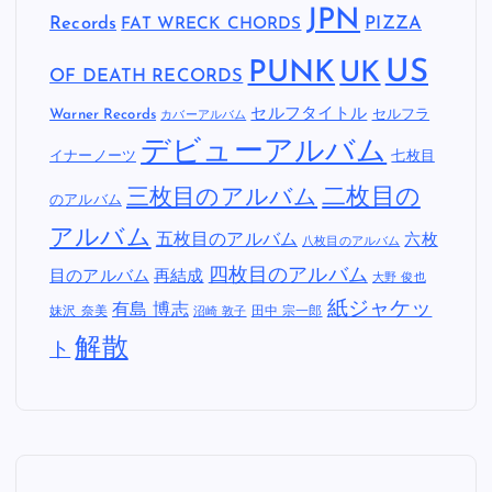
JPN
Records
FAT WRECK CHORDS
PIZZA
US
PUNK
UK
OF DEATH RECORDS
セルフタイトル
Warner Records
セルフラ
カバーアルバム
デビューアルバム
イナーノーツ
七枚目
二枚目の
三枚目のアルバム
のアルバム
アルバム
五枚目のアルバム
六枚
八枚目のアルバム
四枚目のアルバム
目のアルバム
再結成
大野 俊也
紙ジャケッ
有島 博志
妹沢 奈美
田中 宗一郎
沼崎 敦子
解散
ト