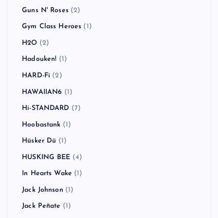
Guns N' Roses
(2)
Gym Class Heroes
(1)
H2O
(2)
Hadouken!
(1)
HARD-Fi
(2)
HAWAIIAN6
(1)
Hi-STANDARD
(7)
Hoobastank
(1)
Hüsker Dü
(1)
HUSKING BEE
(4)
In Hearts Wake
(1)
Jack Johnson
(1)
Jack Peñate
(1)