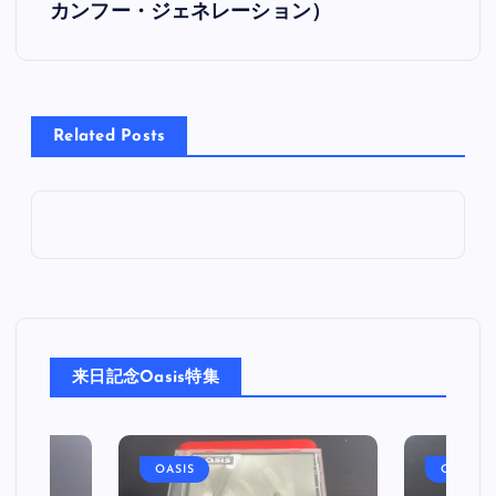
カンフー・ジェネレーション）
ナ
ビ
Related Posts
ゲ
ー
シ
ョ
ン
来日記念Oasis特集
OASIS
OASIS