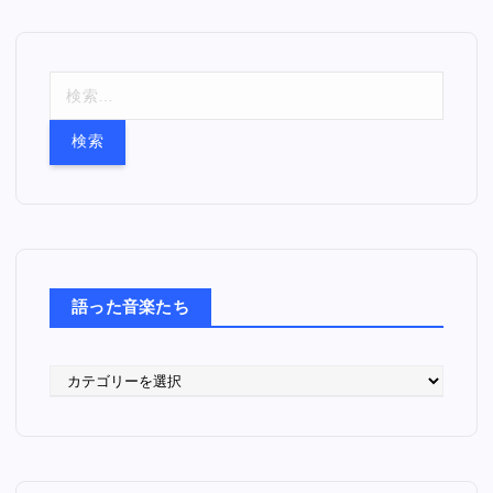
検
索
:
語った音楽たち
語
っ
た
音
楽