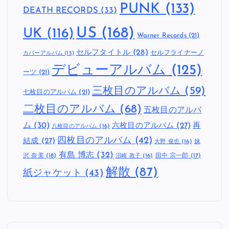
PUNK
(133)
DEATH RECORDS
(33)
US
(168)
UK
(116)
Warner Records
(21)
セルフタイトル
(28)
セルフライナーノ
カバーアルバム
(15)
デビューアルバム
(125)
ーツ
(21)
三枚目のアルバム
(59)
七枚目のアルバム
(21)
二枚目のアルバム
(68)
五枚目のアルバ
ム
(30)
六枚目のアルバム
(27)
再
八枚目のアルバム
(16)
四枚目のアルバム
(42)
結成
(27)
妹
大野 俊也
(16)
有島 博志
(32)
沢 奈美
(18)
田中 宗一郎
(17)
沼崎 敦子
(16)
解散
(87)
紙ジャケット
(43)