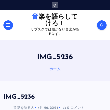
内
容
を
音楽を語らして
ス
けろ！
キ
サブスクでは届かない音楽があ
ッ
るはず。
プ
IMG_5236
ホーム
IMG_5236
音楽を語る人
4月 26, 2024
0 コメント