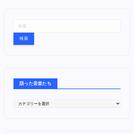
検
索
:
語った音楽たち
語
っ
た
音
楽