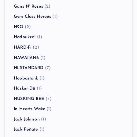
Guns N' Roses
(2)
Gym Class Heroes
(1)
H2O
(2)
Hadouken!
(1)
HARD-Fi
(2)
HAWAIIAN6
(1)
Hi-STANDARD
(7)
Hoobastank
(1)
Hüsker Dü
(1)
HUSKING BEE
(4)
In Hearts Wake
(1)
Jack Johnson
(1)
Jack Peñate
(1)