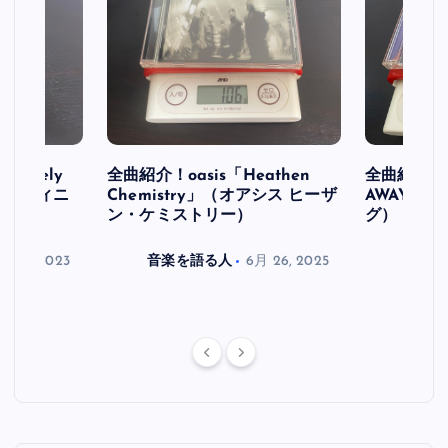
initely
全曲紹介！oasis「Heathen
全曲紹介！oa
ス デフィニ
Chemistry」（オアシス ヒーザ
AWAY」
ン・ケミストリー）
グ）
月 30, 2023
音楽を語る人
6月 26, 2025
音楽を