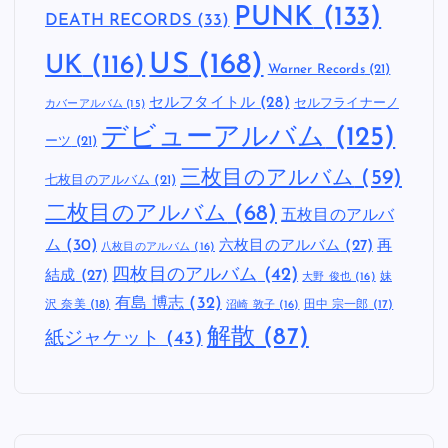
PUNK
(133)
DEATH RECORDS
(33)
US
(168)
UK
(116)
Warner Records
(21)
セルフタイトル
(28)
セルフライナーノ
カバーアルバム
(15)
デビューアルバム
(125)
ーツ
(21)
三枚目のアルバム
(59)
七枚目のアルバム
(21)
二枚目のアルバム
(68)
五枚目のアルバ
ム
(30)
六枚目のアルバム
(27)
再
八枚目のアルバム
(16)
四枚目のアルバム
(42)
結成
(27)
妹
大野 俊也
(16)
有島 博志
(32)
沢 奈美
(18)
田中 宗一郎
(17)
沼崎 敦子
(16)
解散
(87)
紙ジャケット
(43)