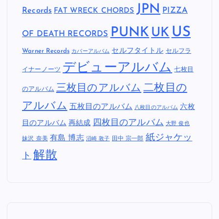
JPN
Records
FAT WRECK CHORDS
PIZZA
US
PUNK
UK
OF DEATH RECORDS
セルフタイトル
Warner Records
セルフラ
カバーアルバム
デビューアルバム
イナーノーツ
七枚目
二枚目の
三枚目のアルバム
のアルバム
アルバム
五枚目のアルバム
六枚
八枚目のアルバム
四枚目のアルバム
目のアルバム
再結成
大野 俊也
紙ジャケッ
有島 博志
妹沢 奈美
田中 宗一郎
沼崎 敦子
解散
ト