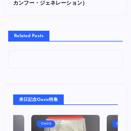
カンフー・ジェネレーション）
ナ
ビ
Related Posts
ゲ
ー
シ
ョ
ン
来日記念Oasis特集
OASIS
OASIS