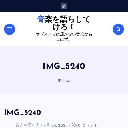
内
容
を
音楽を語らして
ス
けろ！
キ
サブスクでは届かない音楽があ
ッ
るはず。
プ
IMG_5240
ホーム
IMG_5240
音楽を語る人
4月 26, 2024
0 コメント