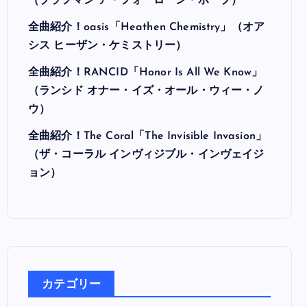
最近の投稿
全曲紹介！Hi-STANDARD「MAKING THE
ROAD」（ハイ・スタンダード メイキング・
ザ・ロード）
全曲紹介！BRAHMAN「A FORLORN HOPE」
（ブラフマン ア・フォーローン・ホープ）
全曲紹介！oasis「Heathen Chemistry」（オア
シス ヒーザン・ケミストリー）
全曲紹介！RANCID「Honor Is All We Know」
（ランシド オナー・イズ・オール・ウィー・ノ
ウ）