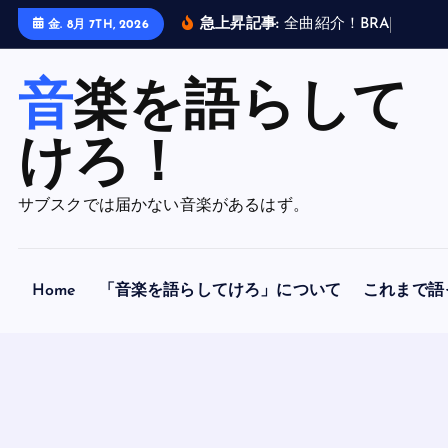
内
急上昇記事:
全
曲
紹
介
！
B
R
A
H
M
A
N
金. 8月 7TH, 2026
容
を
音楽を語らして
ス
キ
ッ
けろ！
プ
サブスクでは届かない音楽があるはず。
Home
「音楽を語らしてけろ」について
これまで語