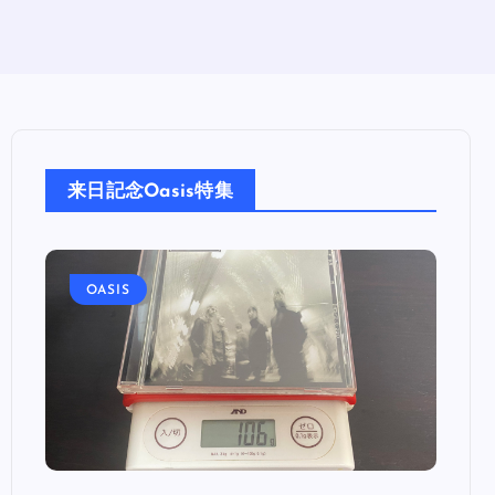
来日記念Oasis特集
OASIS
OA