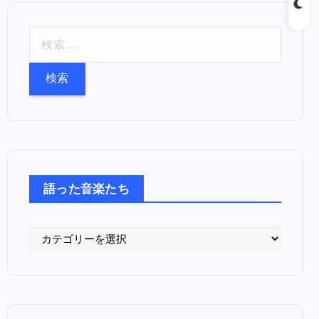
検
索
:
語った音楽たち
語
っ
た
音
楽