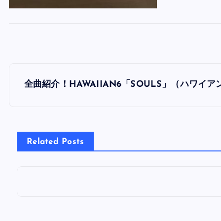
投
全曲紹介！HAWAIIAN6「SOULS」（ハワイ
稿
ナ
Related Posts
ビ
ゲ
ー