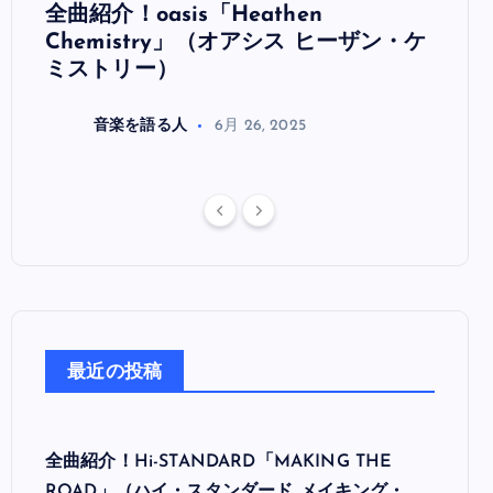
全曲紹介！oasis「Heathen
全曲紹
リ
Chemistry」（オアシス ヒーザン・ケ
（オ
ミストリー）
音楽を語る人
6月 26, 2025
最近の投稿
全曲紹介！Hi-STANDARD「MAKING THE
ROAD」（ハイ・スタンダード メイキング・