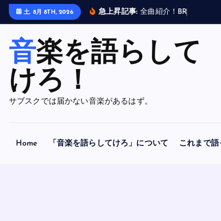
内
急上昇記事:
全
曲
紹
介
！
B
R
A
H
M
A
N
土. 8月 8TH, 2026
容
を
音楽を語らして
ス
キ
ッ
けろ！
プ
サブスクでは届かない音楽があるはず。
Home
「音楽を語らしてけろ」について
これまで語