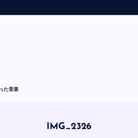
「
A
った音楽
IMG_2326