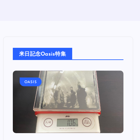
来日記念Oasis特集
OASIS
OA