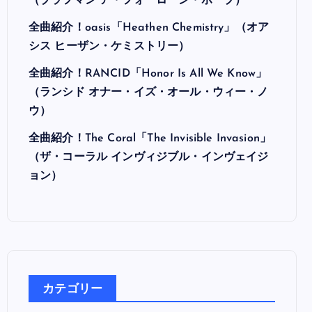
最近の投稿
全曲紹介！Hi-STANDARD「MAKING THE
ROAD」（ハイ・スタンダード メイキング・
ザ・ロード）
全曲紹介！BRAHMAN「A FORLORN HOPE」
（ブラフマン ア・フォーローン・ホープ）
全曲紹介！oasis「Heathen Chemistry」（オア
シス ヒーザン・ケミストリー）
全曲紹介！RANCID「Honor Is All We Know」
（ランシド オナー・イズ・オール・ウィー・ノ
ウ）