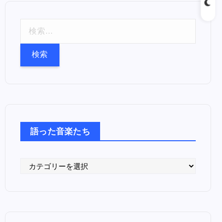
検
索
:
語った音楽たち
語
っ
た
音
楽