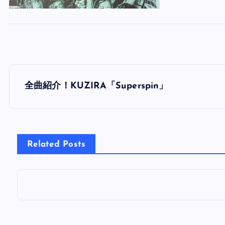
投
全曲紹介！KUZIRA「Superspin」
稿
ナ
Related Posts
ビ
ゲ
ー