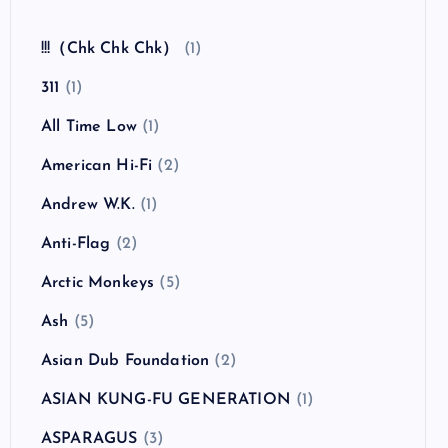
全曲紹介！The Coral「The Invisible Invasion」
（ザ・コーラル インヴィジブル・インヴェイジ
ョン）
カテゴリー
!!!（Chk Chk Chk）
(1)
311
(1)
All Time Low
(1)
American Hi-Fi
(2)