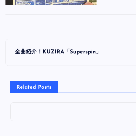
投
全曲紹介！KUZIRA「Superspin」
稿
ナ
Related Posts
ビ
ゲ
ー