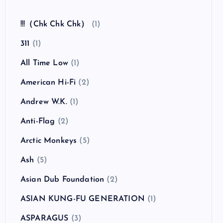
全曲紹介！The Coral「The Invisible Invasion」
（ザ・コーラル インヴィジブル・インヴェイジ
ョン）
カテゴリー
!!!（Chk Chk Chk）
(1)
311
(1)
All Time Low
(1)
American Hi-Fi
(2)