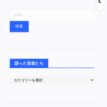
検
索
:
語った音楽たち
語
っ
た
音
楽