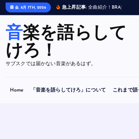
内
急上昇記事:
全
曲
紹
介
！
B
R
A
H
M
A
N
金. 8月 7TH, 2026
容
を
音楽を語らして
ス
キ
ッ
けろ！
プ
サブスクでは届かない音楽があるはず。
Home
「音楽を語らしてけろ」について
これまで語