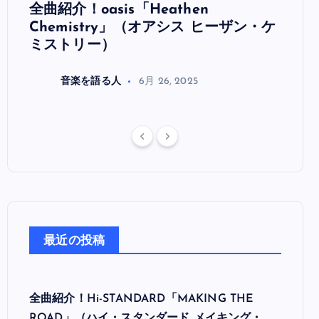
全曲紹介！oasis「Heathen
全曲紹
リ
Chemistry」（オアシス ヒーザン・ケ
（オ
ミストリー）
音楽を語る人
6月 26, 2025
最近の投稿
全曲紹介！Hi-STANDARD「MAKING THE
ROAD」（ハイ・スタンダード メイキング・