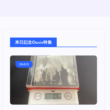
来日記念Oasis特集
OASIS
OA