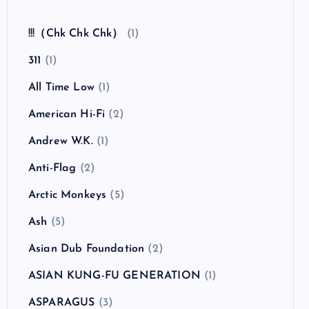
全曲紹介！The Coral「The Invisible Invasion」
（ザ・コーラル インヴィジブル・インヴェイジ
ョン）
カテゴリー
!!!（Chk Chk Chk）
(1)
311
(1)
All Time Low
(1)
American Hi-Fi
(2)