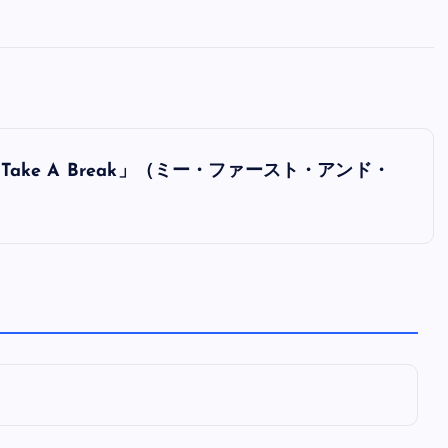
全曲紹介！oasis「Definitely
Maybe」（オアシス デフィニト
ー・メイビー）
音楽を語る人
8月 30, 2023
mes「Take A Break」（ミー・ファースト・アンド・