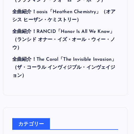
最近の投稿
全曲紹介！Hi-STANDARD「MAKING THE
ROAD」（ハイ・スタンダード メイキング・
ザ・ロード）
全曲紹介！BRAHMAN「A FORLORN HOPE」
（ブラフマン ア・フォーローン・ホープ）
全曲紹介！oasis「Heathen Chemistry」（オア
シス ヒーザン・ケミストリー）
全曲紹介！RANCID「Honor Is All We Know」
（ランシド オナー・イズ・オール・ウィー・ノ
ウ）