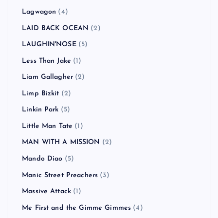
Lagwagon
(4)
LAID BACK OCEAN
(2)
LAUGHIN'NOSE
(5)
Less Than Jake
(1)
Liam Gallagher
(2)
Limp Bizkit
(2)
Linkin Park
(5)
Little Man Tate
(1)
MAN WITH A MISSION
(2)
Mando Diao
(5)
Manic Street Preachers
(3)
Massive Attack
(1)
Me First and the Gimme Gimmes
(4)