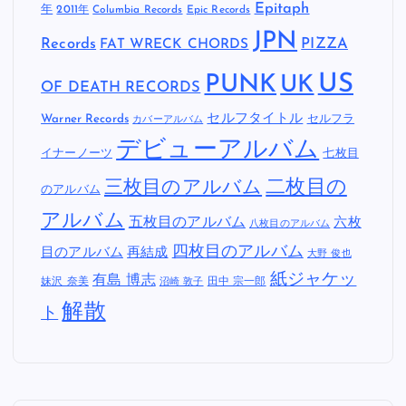
Epitaph
年
2011年
Columbia Records
Epic Records
JPN
Records
FAT WRECK CHORDS
PIZZA
US
PUNK
UK
OF DEATH RECORDS
セルフタイトル
Warner Records
セルフラ
カバーアルバム
デビューアルバム
イナーノーツ
七枚目
二枚目の
三枚目のアルバム
のアルバム
アルバム
五枚目のアルバム
六枚
八枚目のアルバム
四枚目のアルバム
目のアルバム
再結成
大野 俊也
紙ジャケッ
有島 博志
妹沢 奈美
田中 宗一郎
沼崎 敦子
解散
ト