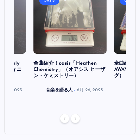
OASIS
OASIS
initely
全曲紹介！oasis「Heathen
全曲紹介！oa
ス デフィニ
Chemistry」（オアシス ヒーザ
AWAY」
ン・ケミストリー）
グ）
月 30, 2023
音楽を語る人
6月 26, 2025
音楽を