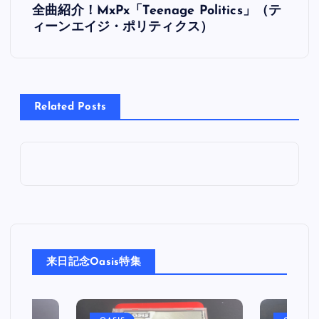
全曲紹介！MxPx「Teenage Politics」（テ
稿
ィーンエイジ・ポリティクス）
ナ
ビ
Related Posts
ゲ
ー
シ
ョ
来日記念Oasis特集
ン