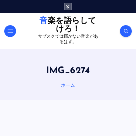
内
容
を
音楽を語らして
ス
けろ！
キ
サブスクでは届かない音楽があ
ッ
るはず。
プ
IMG_6274
ホーム