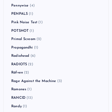
Pennywise
(4)
PENPALS
(1)
Pink Noise Test
(1)
POTSHOT
(1)
Primal Scream
(2)
Propagandhi
(1)
Radiohead
(6)
RADIOTS
(2)
Räfven
(2)
Rage Against the Machine
(3)
Ramones
(1)
RANCID
(13)
Randy
(1)