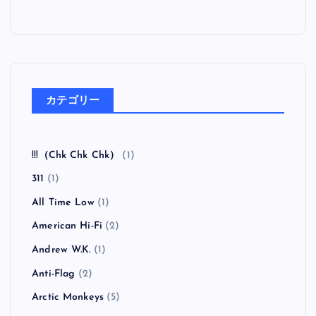
カテゴリー
!!!（Chk Chk Chk）
(1)
311
(1)
All Time Low
(1)
American Hi-Fi
(2)
Andrew W.K.
(1)
Anti-Flag
(2)
Arctic Monkeys
(5)