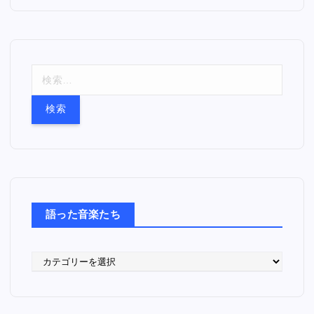
検
索
:
語った音楽たち
語
っ
た
音