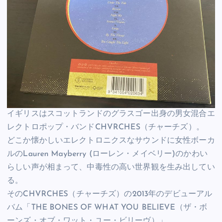
イギリスはスコットランドのグラスゴー出身の男女混合エ
レクトロポップ・バンドCHVRCHES（チャーチズ）。
どこか懐かしいエレクトロニクスなサウンドに女性ボーカ
ルのLauren Mayberry (ローレン・メイベリー)のかわい
らしい声が相まって、中毒性の高い世界観を生み出してい
る。
そのCHVRCHES（チャーチズ）の2013年のデビューアル
バム「THE BONES OF WHAT YOU BELIEVE（ザ・ボ
ーンズ・オブ・ワット・ユー・ビリーヴ）」。