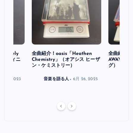
initely
全曲紹介！oasis「Heathen
全曲紹介！oa
ス デフィニ
Chemistry」（オアシス ヒーザ
AWAY」
ン・ケミストリー）
グ）
月 30, 2023
音楽を語る人
6月 26, 2025
音楽を