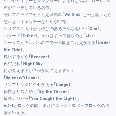
シンセサイザーとサンプラーによる打ち込みにローレンの
声がマッチしている名作。
続いてのライブセトリ定番曲の
｢We Sink｣
も一度聴いたら
忘れないキャッチーなサビが特徴。
シリアスな入りから伸びのある声が心地いい
｢Gun｣
。
バラード
｢Tether｣
、それはすべて嘘なのさ
｢Lies｣
、
コーラスがアルバムの中で一番聞きごたえがある
｢Under
the Tide｣
、
挽回するから
｢Recover｣
、
夜空だね
｢Night Sky｣
、
何が見えますか？何が聞こえますか？
｢Science/Visions｣
、
サンプリングにクセがある
｢Lungs｣
、
軽快なリズム続く
｢By the Throat｣
、
最長ナンバー
｢You Caught the Light｣
と
EDMとロックの間、まさにエレクトロポップロックの名
盤といえる。