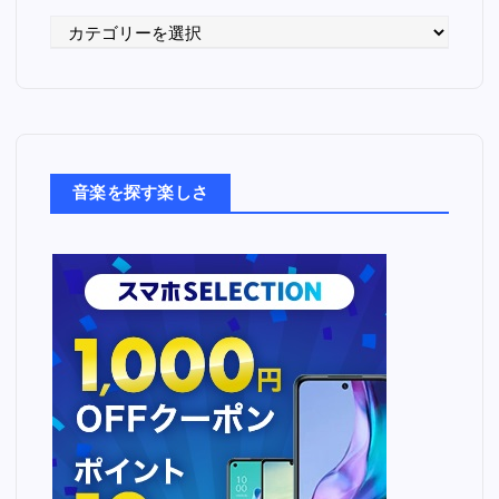
語
っ
た
音
楽
た
音楽を探す楽しさ
ち