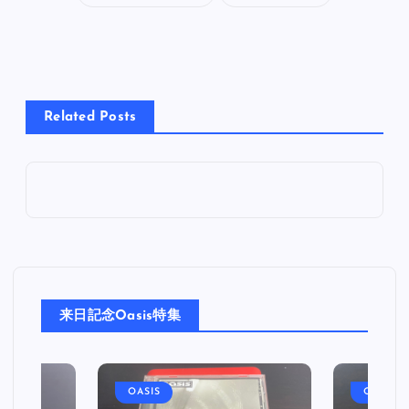
Related Posts
来日記念Oasis特集
OASIS
OASIS