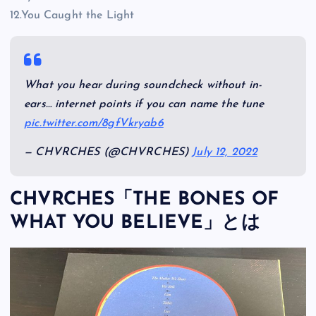
12.You Caught the Light
What you hear during soundcheck without in-
ears… internet points if you can name the tune
pic.twitter.com/8gfVkryab6
— CHVRCHES (@CHVRCHES)
July 12, 2022
CHVRCHES「THE BONES OF
WHAT YOU BELIEVE」とは