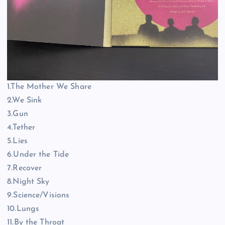
1.The Mother We Share
2.We Sink
3.Gun
4.Tether
5.Lies
6.Under the Tide
7.Recover
8.Night Sky
9.Science/Visions
10.Lungs
11.By the Throat