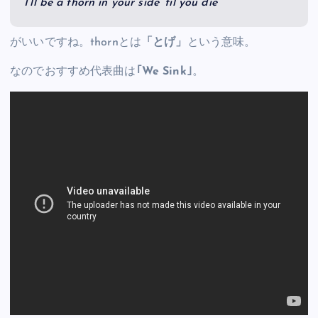
I’ll be a thorn in your side ‘til you die
がいいですね。thornとは
「とげ」
という意味。
なのでおすすめ代表曲は
｢We Sink｣
。