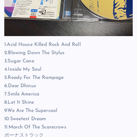
1.Acid House Killed Rock And Roll
2.Blowing Down The Stylus
3.Sugar Cane
4.Inside My Soul
5.Ready For The Rampage
6.Dear Dhinus
7.Smile America
8.Let It Shine
9.We Are The Supercool
10.Sweetest Dream
11.March Of The Scarecrows
ボーナストラック