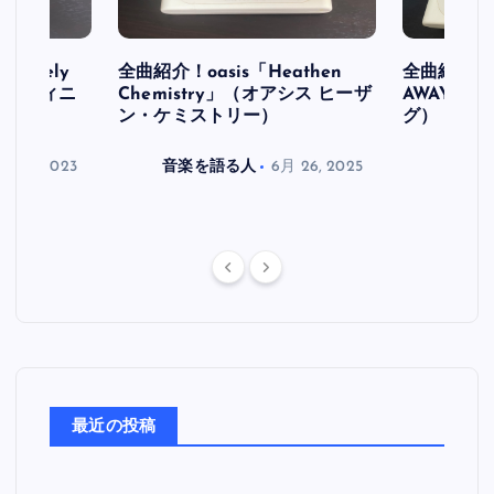
initely
全曲紹介！oasis「Heathen
全曲紹介！oa
ス デフィニ
Chemistry」（オアシス ヒーザ
AWAY」
ン・ケミストリー）
グ）
月 30, 2023
音楽を語る人
6月 26, 2025
音楽を
最近の投稿