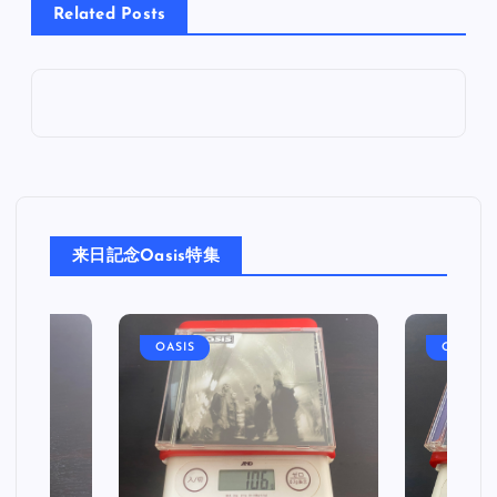
Related Posts
来日記念Oasis特集
OASIS
OASIS