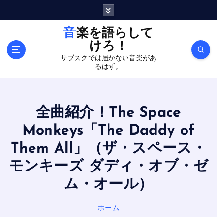
内
容
を
音楽を語らして
ス
けろ！
キ
サブスクでは届かない音楽があ
ッ
るはず。
プ
全曲紹介！The Space
Monkeys「The Daddy of
Them All」（ザ・スペース・
モンキーズ ダディ・オブ・ゼ
ム・オール）
ホーム