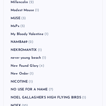
Millencolin
(2)
Modest Mouse
(1)
MUSE
(3)
MxPx
(5)
My Bloody Valentine
(1)
NAMBA69
(2)
NEKROMANTIX
(1)
never young beach
(1)
New Found Glory
(4)
New Order
(1)
NICOTINE
(1)
NO USE FOR A NAME
(7)
NOEL GALLAGHER’S HIGH FLYING BIRDS
(1)
NOFX
(10)