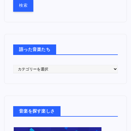
:
語った音楽たち
語
っ
た
音
楽
た
ち
音楽を探す楽しさ