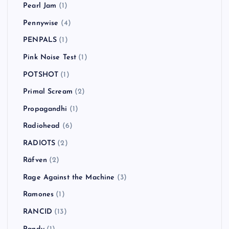
Pearl Jam
(1)
Pennywise
(4)
PENPALS
(1)
Pink Noise Test
(1)
POTSHOT
(1)
Primal Scream
(2)
Propagandhi
(1)
Radiohead
(6)
RADIOTS
(2)
Räfven
(2)
Rage Against the Machine
(3)
Ramones
(1)
RANCID
(13)