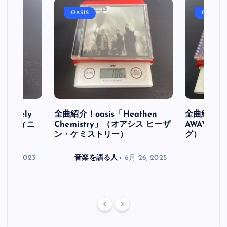
OASIS
OASIS
initely
全曲紹介！oasis「Heathen
全曲紹介！oa
ス デフィニ
Chemistry」（オアシス ヒーザ
AWAY」
ン・ケミストリー）
グ）
月 30, 2023
音楽を語る人
6月 26, 2025
音楽を