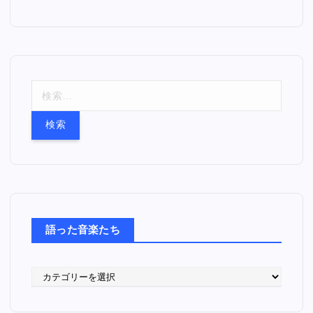
検
索
:
語った音楽たち
語
っ
た