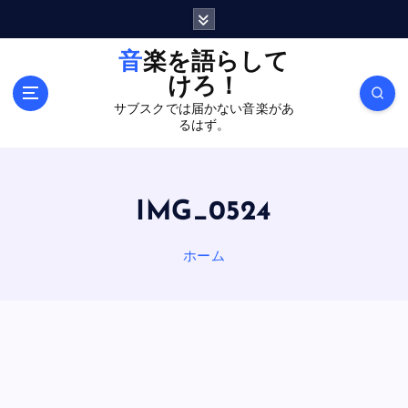
内
容
を
音楽を語らして
ス
けろ！
キ
サブスクでは届かない音楽があ
ッ
るはず。
プ
IMG_0524
ホーム