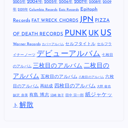
2004年
2005年
2007年
2003年
2006年
2008年
2009
Epitaph
年
2011年
Columbia Records
Epic Records
JPN
Records
FAT WRECK CHORDS
PIZZA
US
PUNK
UK
OF DEATH RECORDS
セルフタイトル
Warner Records
セルフラ
カバーアルバム
デビューアルバム
イナーノーツ
七枚目
二枚目の
三枚目のアルバム
のアルバム
アルバム
五枚目のアルバム
六枚
八枚目のアルバム
四枚目のアルバム
目のアルバム
再結成
大野 俊也
紙ジャケッ
有島 博志
妹沢 奈美
田中 宗一郎
沼崎 敦子
解散
ト