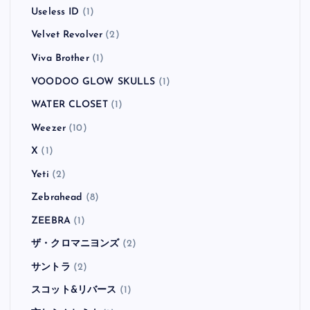
Useless ID
(1)
Velvet Revolver
(2)
Viva Brother
(1)
VOODOO GLOW SKULLS
(1)
WATER CLOSET
(1)
Weezer
(10)
X
(1)
Yeti
(2)
Zebrahead
(8)
ZEEBRA
(1)
ザ・クロマニヨンズ
(2)
サントラ
(2)
スコット&リバース
(1)