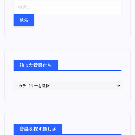
検
索
:
語った音楽たち
語
っ
た
音
楽
た
ち
音楽を探す楽しさ