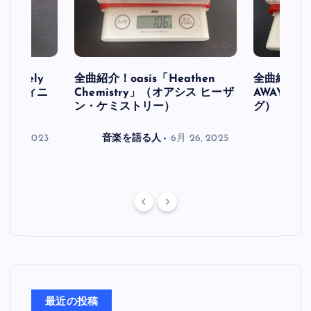
initely
全曲紹介！oasis「Heathen
全曲紹介！oa
ス デフィニ
Chemistry」（オアシス ヒーザ
AWAY」
ン・ケミストリー）
グ）
月 30, 2023
音楽を語る人
6月 26, 2025
音楽を
最近の投稿