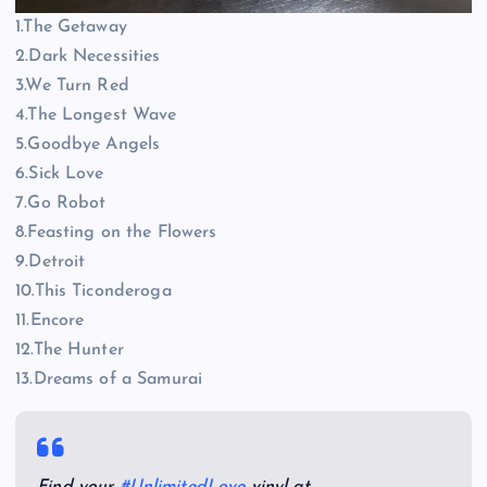
1.The Getaway
2.Dark Necessities
3.We Turn Red
4.The Longest Wave
5.Goodbye Angels
6.Sick Love
7.Go Robot
8.Feasting on the Flowers
9.Detroit
10.This Ticonderoga
11.Encore
12.The Hunter
13.Dreams of a Samurai
Find your
#UnlimitedLove
vinyl at