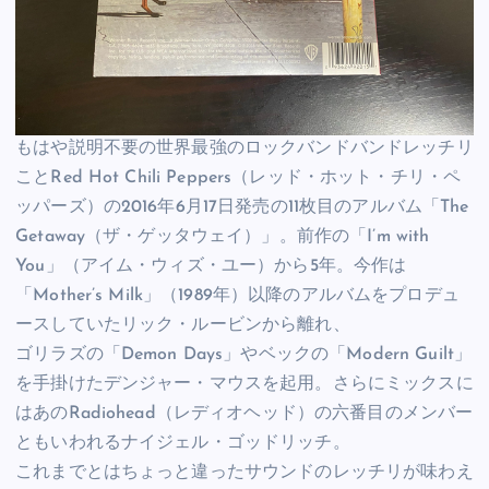
もはや説明不要の世界最強のロックバンドバンドレッチリ
ことRed Hot Chili Peppers（レッド・ホット・チリ・ペ
ッパーズ）の2016年6月17日発売の11枚目のアルバム「The
Getaway（ザ・ゲッタウェイ）」。前作の「I’m with
You」（アイム・ウィズ・ユー）から5年。今作は
「Mother’s Milk」（1989年）以降のアルバムをプロデュ
ースしていたリック・ルービンから離れ、
ゴリラズの「Demon Days」やベックの「Modern Guilt」
を手掛けたデンジャー・マウスを起用。さらにミックスに
はあのRadiohead（レディオヘッド）の六番目のメンバー
ともいわれるナイジェル・ゴッドリッチ。
これまでとはちょっと違ったサウンドのレッチリが味わえ