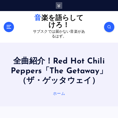
内
容
を
音楽を語らして
ス
けろ！
キ
サブスクでは届かない音楽があ
ッ
るはず。
プ
全曲紹介！Red Hot Chili
Peppers「The Getaway」
（ザ・ゲッタウェイ）
ホーム