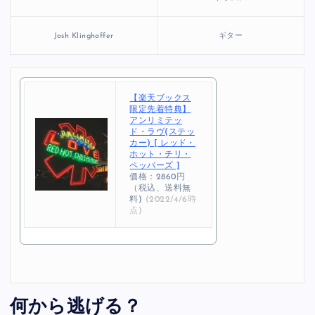
Josh Klinghoffer
ギター
【楽天ブックス
限定先着特典】
アンリミテッ
ド・ラヴ(ステッ
カー) [ レッド・
ホット・チリ・
ペッパーズ ]
価格：2860円
（税込、送料無
料)
(2022/4/6時
点)
何から逃げる？