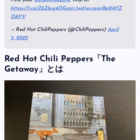
https://t.co/Z6Zlpg4OGr
pic.twitter.com/8pXAYZ
OAYV
— Red Hot ChiliPeppers (@ChiliPeppers)
April
5, 2022
Red Hot Chili Peppers「The
Getaway」とは