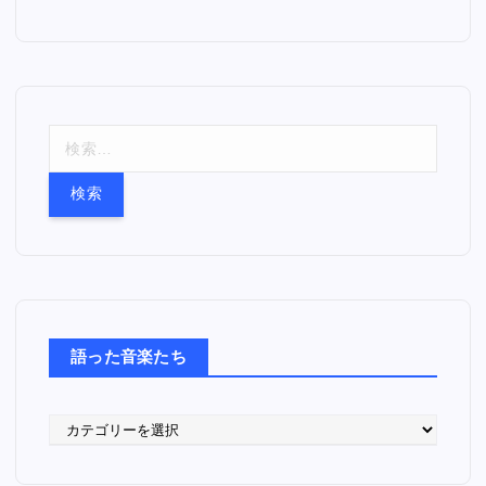
検
索
:
語った音楽たち
語
っ
た