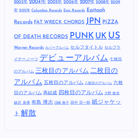
2004年
2005年
2007年
2003年
2006年
2008年
2009
Epitaph
年
2011年
Columbia Records
Epic Records
JPN
Records
FAT WRECK CHORDS
PIZZA
US
PUNK
UK
OF DEATH RECORDS
セルフタイトル
Warner Records
セルフラ
カバーアルバム
デビューアルバム
イナーノーツ
七枚目
二枚目の
三枚目のアルバム
のアルバム
アルバム
五枚目のアルバム
六枚
八枚目のアルバム
四枚目のアルバム
目のアルバム
再結成
大野 俊也
紙ジャケッ
有島 博志
妹沢 奈美
田中 宗一郎
沼崎 敦子
解散
ト