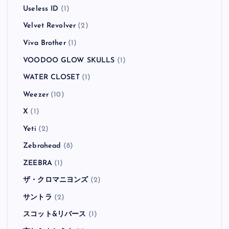
Useless ID
(1)
Velvet Revolver
(2)
Viva Brother
(1)
VOODOO GLOW SKULLS
(1)
WATER CLOSET
(1)
Weezer
(10)
X
(1)
Yeti
(2)
Zebrahead
(8)
ZEEBRA
(1)
ザ・クロマニヨンズ
(2)
サントラ
(2)
スコット&リバース
(1)