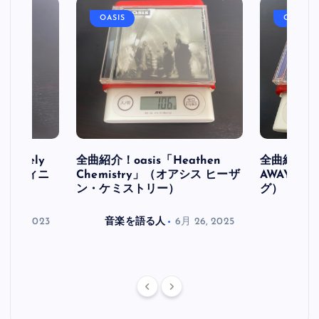
OASIS
OASIS
initely
全曲紹介！oasis「Heathen
全曲紹介！oa
ス デフィニ
Chemistry」（オアシス ヒーザ
AWAY」
ン・ケミストリー）
グ）
月 30, 2023
音楽を語る人
6月 26, 2025
音楽を