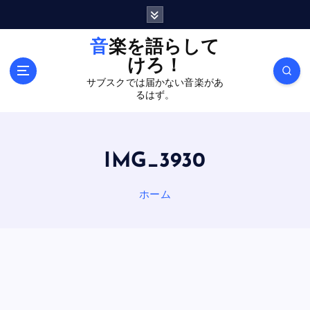
内
容
を
音楽を語らして
ス
けろ！
キ
サブスクでは届かない音楽があ
ッ
るはず。
プ
IMG_3930
ホーム