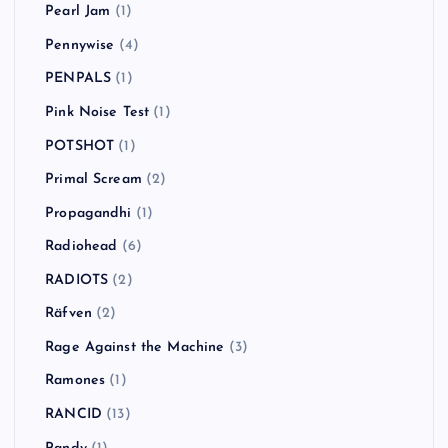
Pearl Jam
(1)
Pennywise
(4)
PENPALS
(1)
Pink Noise Test
(1)
POTSHOT
(1)
Primal Scream
(2)
Propagandhi
(1)
Radiohead
(6)
RADIOTS
(2)
Räfven
(2)
Rage Against the Machine
(3)
Ramones
(1)
RANCID
(13)