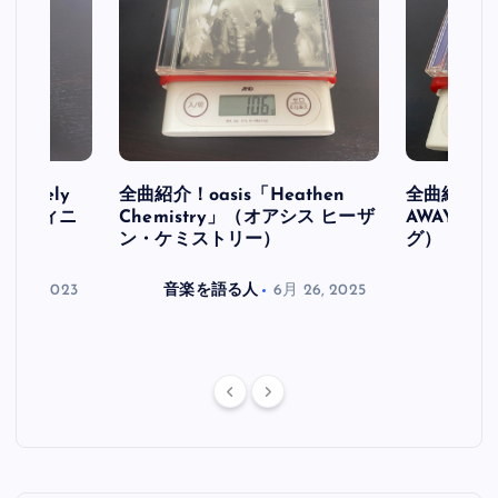
initely
全曲紹介！oasis「Heathen
全曲紹介！oa
ス デフィニ
Chemistry」（オアシス ヒーザ
AWAY」
ン・ケミストリー）
グ）
月 30, 2023
音楽を語る人
6月 26, 2025
音楽を