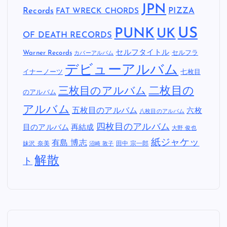
JPN
Records
FAT WRECK CHORDS
PIZZA
US
PUNK
UK
OF DEATH RECORDS
セルフタイトル
Warner Records
セルフラ
カバーアルバム
デビューアルバム
イナーノーツ
七枚目
二枚目の
三枚目のアルバム
のアルバム
アルバム
五枚目のアルバム
六枚
八枚目のアルバム
四枚目のアルバム
目のアルバム
再結成
大野 俊也
紙ジャケッ
有島 博志
妹沢 奈美
田中 宗一郎
沼崎 敦子
解散
ト