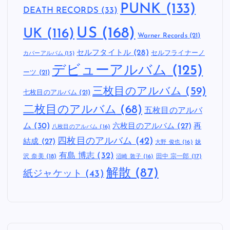
PUNK
(133)
DEATH RECORDS
(33)
US
(168)
UK
(116)
Warner Records
(21)
セルフタイトル
(28)
セルフライナーノ
カバーアルバム
(15)
デビューアルバム
(125)
ーツ
(21)
三枚目のアルバム
(59)
七枚目のアルバム
(21)
二枚目のアルバム
(68)
五枚目のアルバ
ム
(30)
六枚目のアルバム
(27)
再
八枚目のアルバム
(16)
四枚目のアルバム
(42)
結成
(27)
妹
大野 俊也
(16)
有島 博志
(32)
沢 奈美
(18)
田中 宗一郎
(17)
沼崎 敦子
(16)
解散
(87)
紙ジャケット
(43)