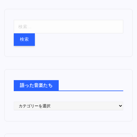
検
索
:
語った音楽たち
語
っ
た
音
楽