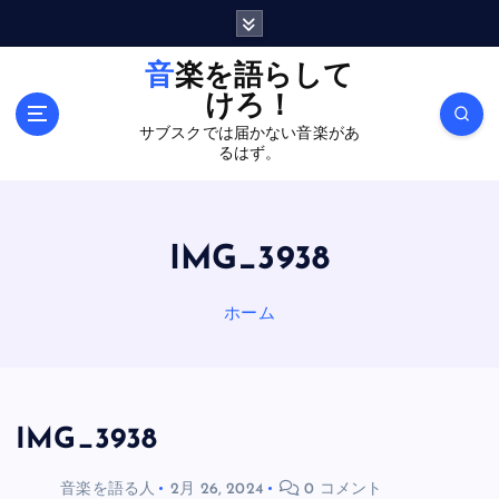
内
容
を
音楽を語らして
ス
けろ！
キ
サブスクでは届かない音楽があ
ッ
るはず。
プ
IMG_3938
ホーム
IMG_3938
音楽を語る人
2月 26, 2024
0 コメント