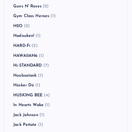
Guns N' Roses
(2)
Gym Class Heroes
(1)
H2O
(2)
Hadouken!
(1)
HARD-Fi
(2)
HAWAIIAN6
(1)
Hi-STANDARD
(7)
Hoobastank
(1)
Hüsker Dü
(1)
HUSKING BEE
(4)
In Hearts Wake
(1)
Jack Johnson
(1)
Jack Peñate
(1)