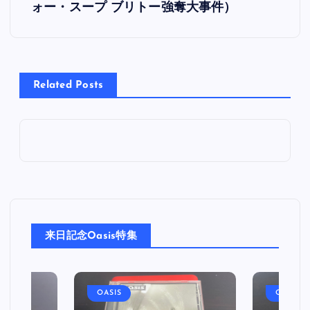
ォー・スープ ブリトー強奪大事件）
ナ
ビ
Related Posts
ゲ
ー
シ
ョ
ン
来日記念Oasis特集
OASIS
OASIS