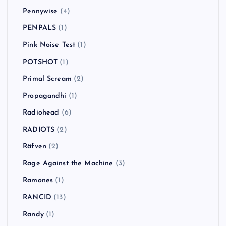
Pennywise
(4)
PENPALS
(1)
Pink Noise Test
(1)
POTSHOT
(1)
Primal Scream
(2)
Propagandhi
(1)
Radiohead
(6)
RADIOTS
(2)
Räfven
(2)
Rage Against the Machine
(3)
Ramones
(1)
RANCID
(13)
Randy
(1)