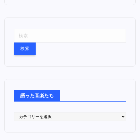
検
索
:
語った音楽たち
語
っ
た
音