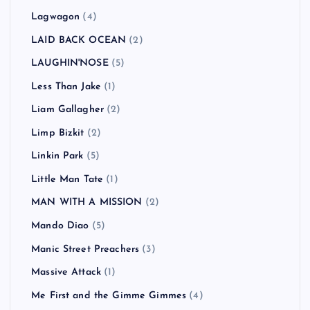
Lagwagon
(4)
LAID BACK OCEAN
(2)
LAUGHIN'NOSE
(5)
Less Than Jake
(1)
Liam Gallagher
(2)
Limp Bizkit
(2)
Linkin Park
(5)
Little Man Tate
(1)
MAN WITH A MISSION
(2)
Mando Diao
(5)
Manic Street Preachers
(3)
Massive Attack
(1)
Me First and the Gimme Gimmes
(4)