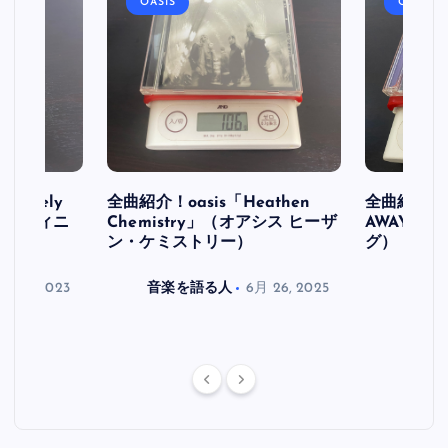
OASIS
OASIS
initely
全曲紹介！oasis「Heathen
全曲紹介！oa
ス デフィニ
Chemistry」（オアシス ヒーザ
AWAY」
ン・ケミストリー）
グ）
月 30, 2023
音楽を語る人
6月 26, 2025
音楽を