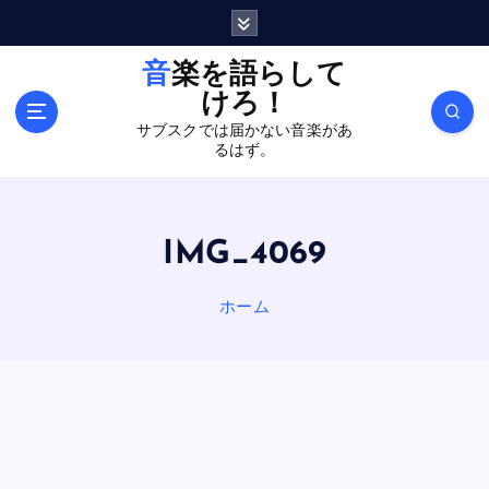
内
容
を
音楽を語らして
ス
けろ！
キ
サブスクでは届かない音楽があ
ッ
るはず。
プ
IMG_4069
ホーム