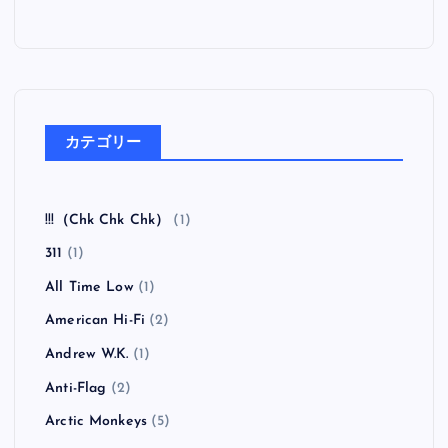
カテゴリー
!!!（Chk Chk Chk）
(1)
311
(1)
All Time Low
(1)
American Hi-Fi
(2)
Andrew W.K.
(1)
Anti-Flag
(2)
Arctic Monkeys
(5)