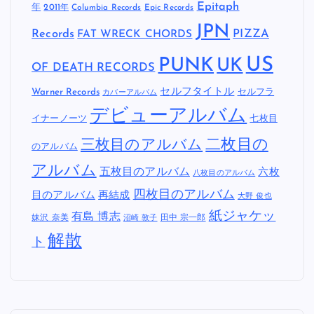
Epitaph
年
2011年
Columbia Records
Epic Records
JPN
Records
FAT WRECK CHORDS
PIZZA
US
PUNK
UK
OF DEATH RECORDS
セルフタイトル
Warner Records
セルフラ
カバーアルバム
デビューアルバム
イナーノーツ
七枚目
二枚目の
三枚目のアルバム
のアルバム
アルバム
五枚目のアルバム
六枚
八枚目のアルバム
四枚目のアルバム
目のアルバム
再結成
大野 俊也
紙ジャケッ
有島 博志
妹沢 奈美
田中 宗一郎
沼崎 敦子
解散
ト