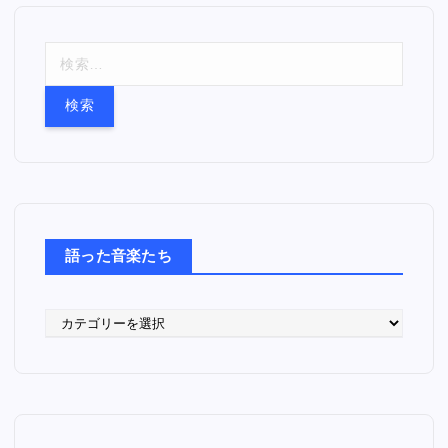
検
索
:
語った音楽たち
語
っ
た
音
楽
た