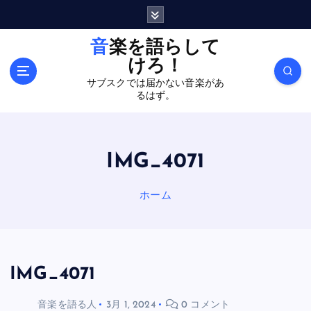
内
容
を
音楽を語らして
ス
けろ！
キ
サブスクでは届かない音楽があ
ッ
るはず。
プ
IMG_4071
ホーム
IMG_4071
音楽を語る人
3月 1, 2024
0 コメント