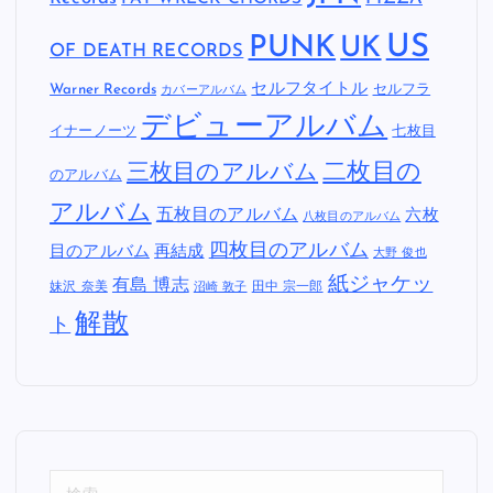
US
PUNK
UK
OF DEATH RECORDS
セルフタイトル
Warner Records
セルフラ
カバーアルバム
デビューアルバム
イナーノーツ
七枚目
二枚目の
三枚目のアルバム
のアルバム
アルバム
五枚目のアルバム
六枚
八枚目のアルバム
四枚目のアルバム
目のアルバム
再結成
大野 俊也
紙ジャケッ
有島 博志
妹沢 奈美
田中 宗一郎
沼崎 敦子
解散
ト
検