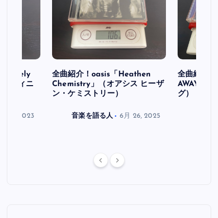
initely
全曲紹介！oasis「Heathen
全曲紹介！oa
ス デフィニ
Chemistry」（オアシス ヒーザ
AWAY」
ン・ケミストリー）
グ）
月 30, 2023
音楽を語る人
6月 26, 2025
音楽を