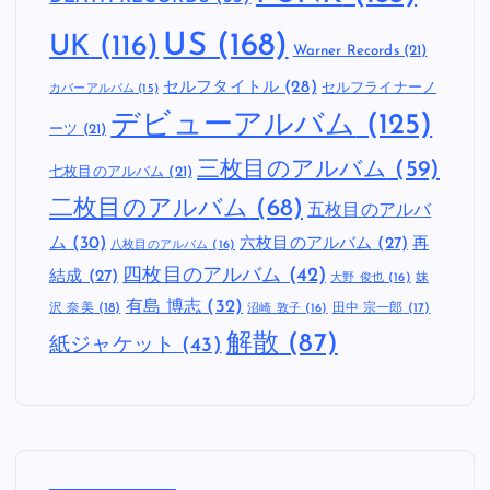
US
(168)
UK
(116)
Warner Records
(21)
セルフタイトル
(28)
セルフライナーノ
カバーアルバム
(15)
デビューアルバム
(125)
ーツ
(21)
三枚目のアルバム
(59)
七枚目のアルバム
(21)
二枚目のアルバム
(68)
五枚目のアルバ
ム
(30)
六枚目のアルバム
(27)
再
八枚目のアルバム
(16)
四枚目のアルバム
(42)
結成
(27)
妹
大野 俊也
(16)
有島 博志
(32)
沢 奈美
(18)
田中 宗一郎
(17)
沼崎 敦子
(16)
解散
(87)
紙ジャケット
(43)