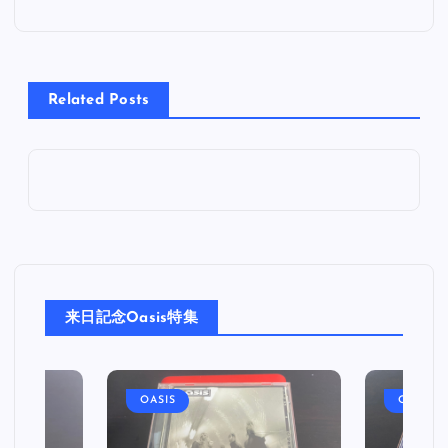
ナ
ビ
Related Posts
ゲ
ー
シ
ョ
来日記念Oasis特集
ン
OASIS
OASIS