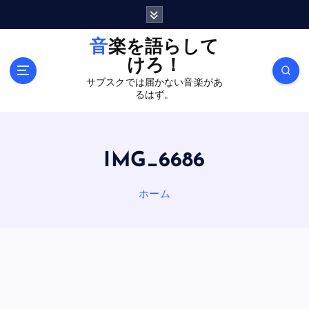
内
容
を
音楽を語らして
ス
けろ！
キ
サブスクでは届かない音楽があ
ッ
るはず。
プ
IMG_6686
ホーム