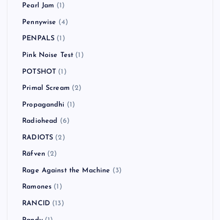
Pearl Jam
(1)
Pennywise
(4)
PENPALS
(1)
Pink Noise Test
(1)
POTSHOT
(1)
Primal Scream
(2)
Propagandhi
(1)
Radiohead
(6)
RADIOTS
(2)
Räfven
(2)
Rage Against the Machine
(3)
Ramones
(1)
RANCID
(13)