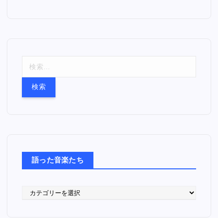
検
索
:
語った音楽たち
語
っ
た