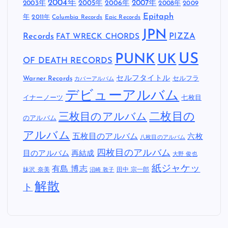
2004年
2005年
2007年
2003年
2006年
2008年
2009
Epitaph
年
2011年
Columbia Records
Epic Records
JPN
Records
FAT WRECK CHORDS
PIZZA
US
PUNK
UK
OF DEATH RECORDS
セルフタイトル
Warner Records
セルフラ
カバーアルバム
デビューアルバム
イナーノーツ
七枚目
二枚目の
三枚目のアルバム
のアルバム
アルバム
五枚目のアルバム
六枚
八枚目のアルバム
四枚目のアルバム
目のアルバム
再結成
大野 俊也
紙ジャケッ
有島 博志
妹沢 奈美
田中 宗一郎
沼崎 敦子
解散
ト