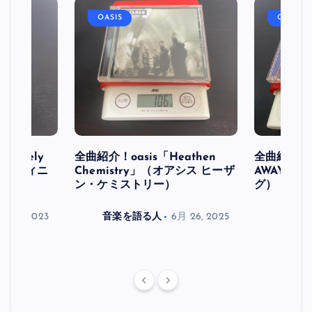
OASIS
OASIS
initely
全曲紹介！oasis「Heathen
全曲紹介！oa
ス デフィニ
Chemistry」（オアシス ヒーザ
AWAY」
ン・ケミストリー）
グ）
月 30, 2023
音楽を語る人
6月 26, 2025
音楽を