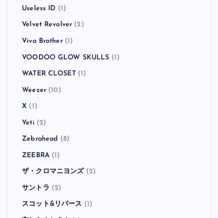
Useless ID
(1)
Velvet Revolver
(2)
Viva Brother
(1)
VOODOO GLOW SKULLS
(1)
WATER CLOSET
(1)
Weezer
(10)
X
(1)
Yeti
(2)
Zebrahead
(8)
ZEEBRA
(1)
ザ・クロマニヨンズ
(2)
サントラ
(2)
スコット&リバース
(1)