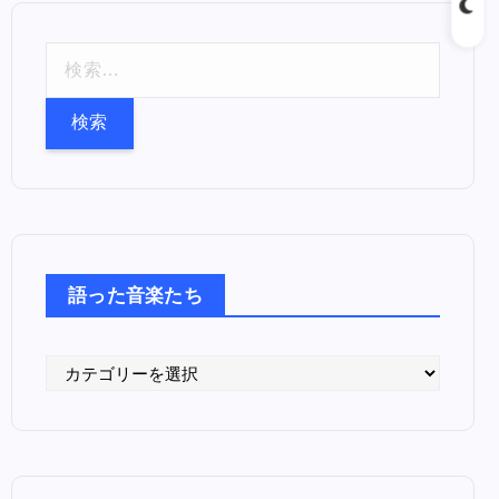
検
索
:
語った音楽たち
語
っ
た
音
楽