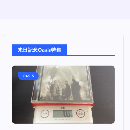
来日記念Oasis特集
OASIS
OA