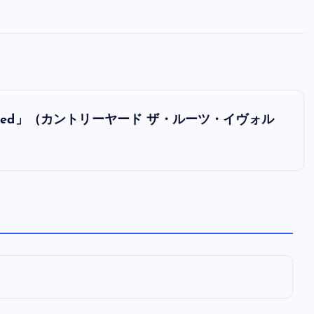
全曲紹介！oasis「Definitely
Maybe」（オアシス デフィニト
ー・メイビー）
音楽を語る人
8月 30, 2023
Evolved」（カントリーヤード ザ・ルーツ・イヴォル