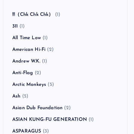
全曲紹介！The Coral「The Invisible Invasion」
（ザ・コーラル インヴィジブル・インヴェイジ
ョン）
カテゴリー
!!!（Chk Chk Chk）
(1)
311
(1)
All Time Low
(1)
American Hi-Fi
(2)