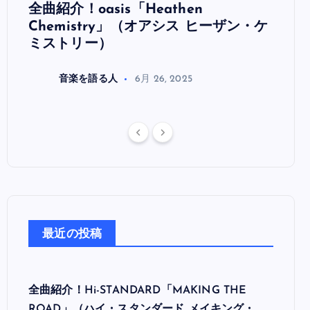
全曲紹介！oasis「Heathen
全曲紹
リ
Chemistry」（オアシス ヒーザン・ケ
（オ
ミストリー）
音楽を語る人
6月 26, 2025
最近の投稿
全曲紹介！Hi-STANDARD「MAKING THE
ROAD」（ハイ・スタンダード メイキング・