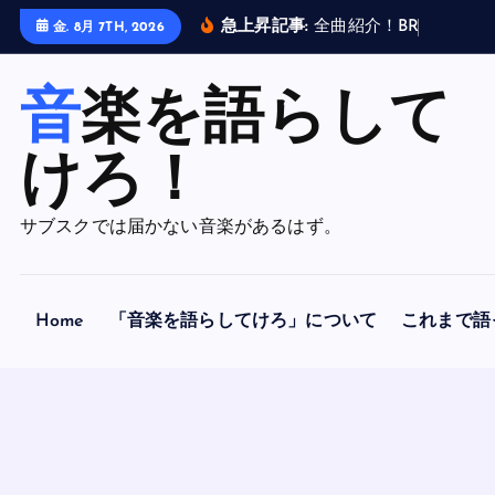
内
急上昇記事:
全
曲
紹
介
！
B
R
A
H
M
A
N
金. 8月 7TH, 2026
容
を
音楽を語らして
ス
キ
ッ
けろ！
プ
サブスクでは届かない音楽があるはず。
Home
「音楽を語らしてけろ」について
これまで語