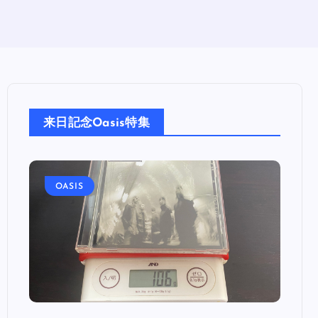
来日記念Oasis特集
OASIS
OA