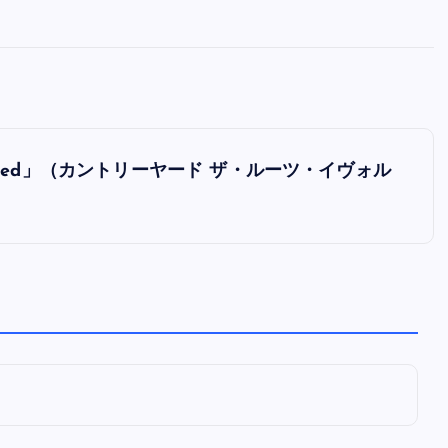
全曲紹介！oasis「Definitely
Maybe」（オアシス デフィニト
ー・メイビー）
音楽を語る人
8月 30, 2023
Evolved」（カントリーヤード ザ・ルーツ・イヴォル