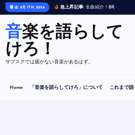
内
急上昇記事:
全
曲
紹
介
！
B
R
A
H
M
A
N
金. 8月 7TH, 2026
容
を
音楽を語らして
ス
キ
ッ
けろ！
プ
サブスクでは届かない音楽があるはず。
Home
「音楽を語らしてけろ」について
これまで語