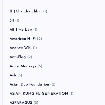
全曲紹介！The Coral「The Invisible Invasion」
（ザ・コーラル インヴィジブル・インヴェイジ
ョン）
カテゴリー
!!!（Chk Chk Chk）
(1)
311
(1)
All Time Low
(1)
American Hi-Fi
(2)