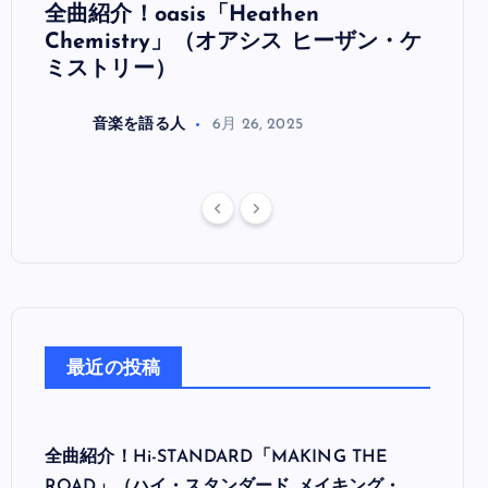
全曲紹介！oasis「Heathen
全曲紹
リ
Chemistry」（オアシス ヒーザン・ケ
（オ
ミストリー）
音楽を語る人
6月 26, 2025
最近の投稿
全曲紹介！Hi-STANDARD「MAKING THE
ROAD」（ハイ・スタンダード メイキング・