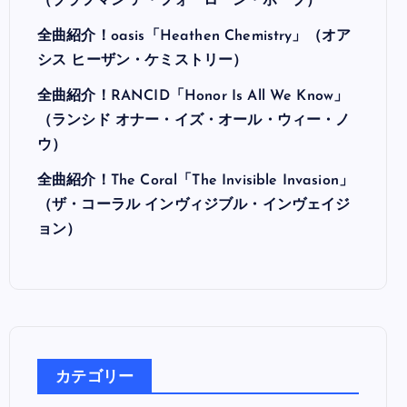
最近の投稿
全曲紹介！Hi-STANDARD「MAKING THE
ROAD」（ハイ・スタンダード メイキング・
ザ・ロード）
全曲紹介！BRAHMAN「A FORLORN HOPE」
（ブラフマン ア・フォーローン・ホープ）
全曲紹介！oasis「Heathen Chemistry」（オア
シス ヒーザン・ケミストリー）
全曲紹介！RANCID「Honor Is All We Know」
（ランシド オナー・イズ・オール・ウィー・ノ
ウ）