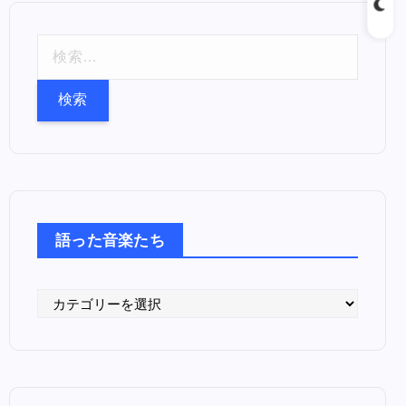
検
索
:
語った音楽たち
語
っ
た
音
楽