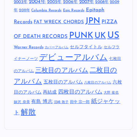
2004年
2005年
2007年
2003年
2006年
2008年
2009
Epitaph
年
2011年
Columbia Records
Epic Records
JPN
Records
FAT WRECK CHORDS
PIZZA
US
PUNK
UK
OF DEATH RECORDS
セルフタイトル
Warner Records
セルフラ
カバーアルバム
デビューアルバム
イナーノーツ
七枚目
二枚目の
三枚目のアルバム
のアルバム
アルバム
五枚目のアルバム
六枚
八枚目のアルバム
四枚目のアルバム
目のアルバム
再結成
大野 俊也
紙ジャケッ
有島 博志
妹沢 奈美
田中 宗一郎
沼崎 敦子
解散
ト