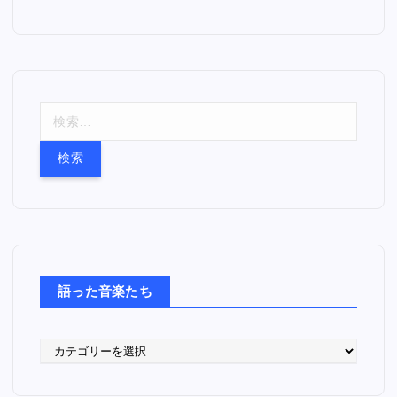
検
索
:
語った音楽たち
語
っ
た