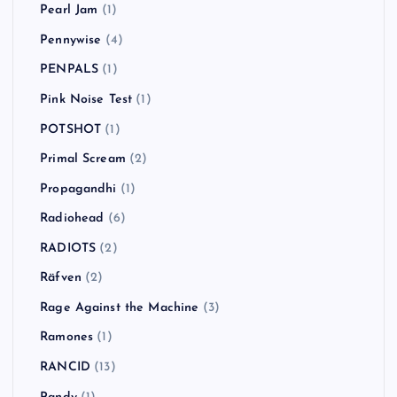
Pearl Jam
(1)
Pennywise
(4)
PENPALS
(1)
Pink Noise Test
(1)
POTSHOT
(1)
Primal Scream
(2)
Propagandhi
(1)
Radiohead
(6)
RADIOTS
(2)
Räfven
(2)
Rage Against the Machine
(3)
Ramones
(1)
RANCID
(13)