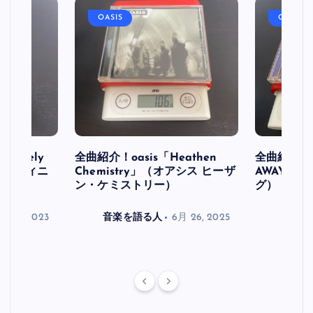
OASIS
OASIS
initely
全曲紹介！oasis「Heathen
全曲紹介！oa
ス デフィニ
Chemistry」（オアシス ヒーザ
AWAY」
ン・ケミストリー）
グ）
月 30, 2023
音楽を語る人
6月 26, 2025
音楽を