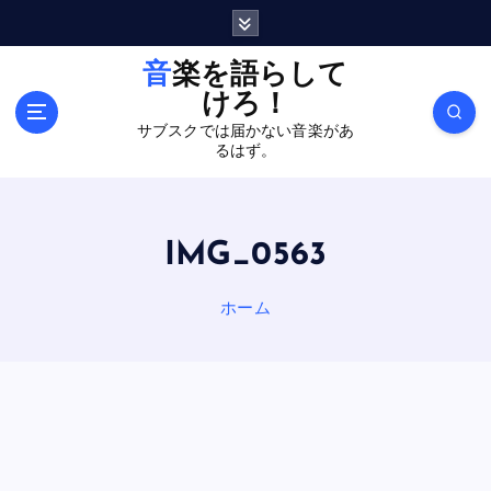
内
容
を
音楽を語らして
ス
けろ！
キ
サブスクでは届かない音楽があ
ッ
るはず。
プ
IMG_0563
ホーム