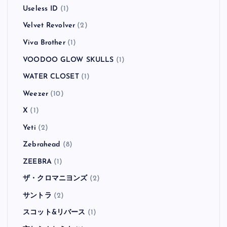
Useless ID
(1)
Velvet Revolver
(2)
Viva Brother
(1)
VOODOO GLOW SKULLS
(1)
WATER CLOSET
(1)
Weezer
(10)
X
(1)
Yeti
(2)
Zebrahead
(8)
ZEEBRA
(1)
ザ・クロマニヨンズ
(2)
サントラ
(2)
スコット&リバース
(1)