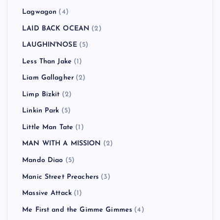
Lagwagon
(4)
LAID BACK OCEAN
(2)
LAUGHIN'NOSE
(5)
Less Than Jake
(1)
Liam Gallagher
(2)
Limp Bizkit
(2)
Linkin Park
(5)
Little Man Tate
(1)
MAN WITH A MISSION
(2)
Mando Diao
(5)
Manic Street Preachers
(3)
Massive Attack
(1)
Me First and the Gimme Gimmes
(4)