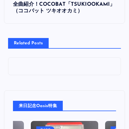
全曲紹介！COCOBAT「TSUKIOOKAMI」
稿
（ココバット ツキオオカミ）
ナ
ビ
Related Posts
ゲ
ー
シ
ョ
来日記念Oasis特集
ン