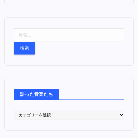
検
索
:
語った音楽たち
語
っ
た
音