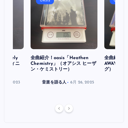
OASIS
OASIS
initely
全曲紹介！oasis「Heathen
全曲紹介！oa
ス デフィニ
Chemistry」（オアシス ヒーザ
AWAY」
ン・ケミストリー）
グ）
月 30, 2023
音楽を語る人
6月 26, 2025
音楽を