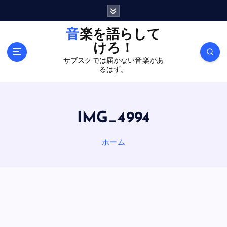
内
容
を
音楽を語らして
ス
けろ！
キ
サブスクでは届かない音楽があ
ッ
るはず。
プ
IMG_4994
ホーム