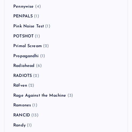
Pennywise
(4)
PENPALS
(1)
Pink Noise Test
(1)
POTSHOT
(1)
Primal Scream
(2)
Propagandhi
(1)
Radiohead
(6)
RADIOTS
(2)
Räfven
(2)
Rage Against the Machine
(3)
Ramones
(1)
RANCID
(13)
Randy
(1)