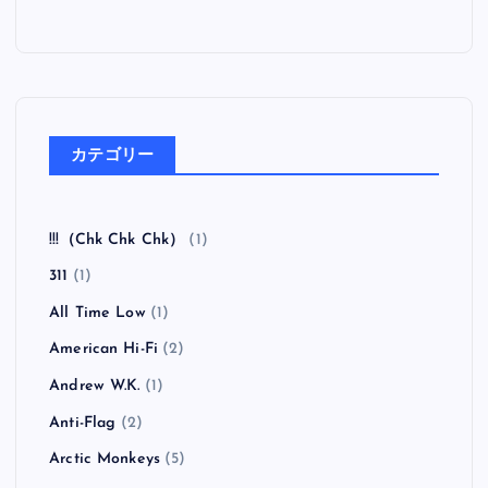
カテゴリー
!!!（Chk Chk Chk）
(1)
311
(1)
All Time Low
(1)
American Hi-Fi
(2)
Andrew W.K.
(1)
Anti-Flag
(2)
Arctic Monkeys
(5)