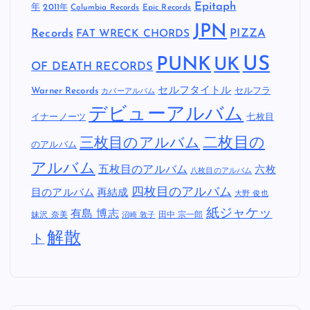
Epitaph
年
2011年
Columbia Records
Epic Records
JPN
Records
FAT WRECK CHORDS
PIZZA
US
PUNK
UK
OF DEATH RECORDS
セルフタイトル
Warner Records
セルフラ
カバーアルバム
デビューアルバム
イナーノーツ
七枚目
二枚目の
三枚目のアルバム
のアルバム
アルバム
五枚目のアルバム
六枚
八枚目のアルバム
四枚目のアルバム
目のアルバム
再結成
大野 俊也
紙ジャケッ
有島 博志
妹沢 奈美
田中 宗一郎
沼崎 敦子
解散
ト