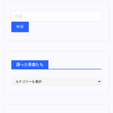
検
索
:
語った音楽たち
語
っ
た
音
楽
た