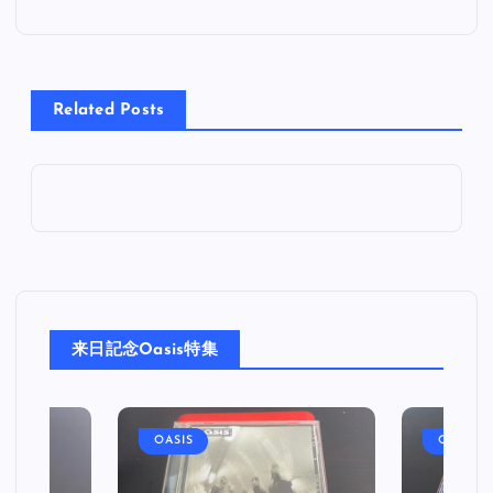
ナ
ビ
Related Posts
ゲ
ー
シ
ョ
来日記念Oasis特集
ン
OASIS
OASIS