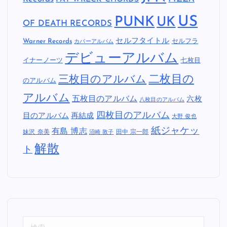
US
PUNK
UK
OF DEATH RECORDS
セルフタイトル
Warner Records
セルフラ
カバーアルバム
デビューアルバム
イナーノーツ
七枚目
二枚目の
三枚目のアルバム
のアルバム
アルバム
五枚目のアルバム
六枚
八枚目のアルバム
四枚目のアルバム
目のアルバム
再結成
大野 俊也
紙ジャケッ
有島 博志
妹沢 奈美
田中 宗一郎
沼崎 敦子
解散
ト
検