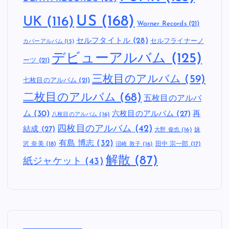
US
(168)
UK
(116)
Warner Records
(21)
セルフタイトル
(28)
セルフライナーノ
カバーアルバム
(15)
デビューアルバム
(125)
ーツ
(21)
三枚目のアルバム
(59)
七枚目のアルバム
(21)
二枚目のアルバム
(68)
五枚目のアルバ
ム
(30)
六枚目のアルバム
(27)
再
八枚目のアルバム
(16)
四枚目のアルバム
(42)
結成
(27)
妹
大野 俊也
(16)
有島 博志
(32)
沢 奈美
(18)
田中 宗一郎
(17)
沼崎 敦子
(16)
解散
(87)
紙ジャケット
(43)