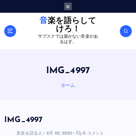
内
容
を
音楽を語らして
ス
けろ！
キ
サブスクでは届かない音楽があ
ッ
るはず。
プ
IMG_4997
ホーム
IMG_4997
音楽を語る人
2月 20, 2025
0 コメント