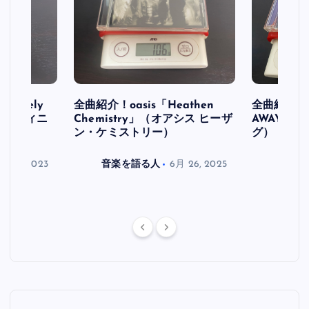
initely
全曲紹介！oasis「Heathen
全曲紹介！oa
ス デフィニ
Chemistry」（オアシス ヒーザ
AWAY」
ン・ケミストリー）
グ）
月 30, 2023
音楽を語る人
6月 26, 2025
音楽を