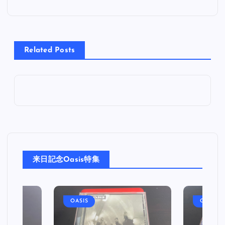
ナ
ビ
Related Posts
ゲ
ー
シ
ョ
来日記念Oasis特集
ン
OASIS
OASIS