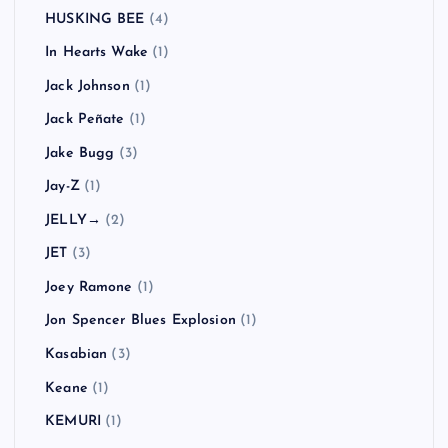
Gym Class Heroes
(1)
H2O
(2)
Hadouken!
(1)
HARD-Fi
(2)
HAWAIIAN6
(1)
Hi-STANDARD
(7)
Hoobastank
(1)
Hüsker Dü
(1)
HUSKING BEE
(4)
In Hearts Wake
(1)
Jack Johnson
(1)
Jack Peñate
(1)
Jake Bugg
(3)