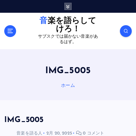
内
容
を
音楽を語らして
ス
けろ！
キ
サブスクでは届かない音楽があ
ッ
るはず。
プ
IMG_5005
ホーム
IMG_5005
音楽を語る人
2月 20, 2025
0 コメント