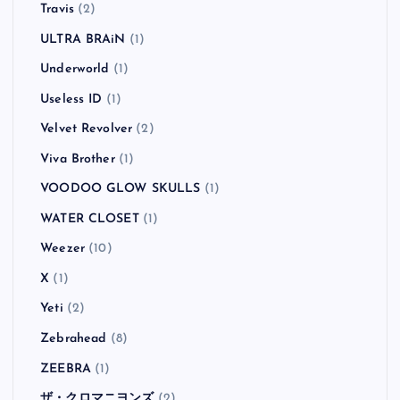
The Wildhearts
(1)
The Yo-Yo's
(1)
The Zutons
(1)
Thee Headcoatees
(1)
Thee Headcoats
(1)
They Might Be Giants
(1)
Tim Armstrong
(1)
TOTAL CHAOS
(1)
Travis
(2)
ULTRA BRAiN
(1)
Underworld
(1)
Useless ID
(1)
Velvet Revolver
(2)