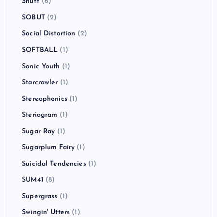
SKA SKA CLUB
(1)
SLAYER
(2)
Sleaford Mods
(1)
SLIME BALL
(1)
Smallpools
(1)
Smash Mouth
(1)
smorgas
(2)
SNAIL RAMP
(1)
Snuff
(6)
SOBUT
(2)
Social Distortion
(2)
SOFTBALL
(1)
Sonic Youth
(1)