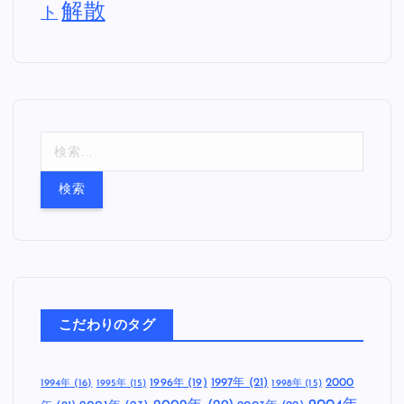
US
PUNK
UK
OF DEATH RECORDS
セルフタイトル
Warner Records
セルフラ
カバーアルバム
デビューアルバム
イナーノーツ
七枚目
二枚目の
三枚目のアルバム
のアルバム
アルバム
五枚目のアルバム
六枚
八枚目のアルバム
四枚目のアルバム
目のアルバム
再結成
大野 俊也
紙ジャケッ
有島 博志
妹沢 奈美
田中 宗一郎
沼崎 敦子
解散
ト
検