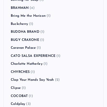
Beastie Boys
(4)
Beat Union
(1)
Beck
(2)
BLANKEY JET CITY
(2)
blink-182
(2)
Bloc Party
(1)
Blur
(2)
Bon Jovi
(1)
Bowling for Soup
(1)
BRAHMAN
(4)
Bring Me the Horizon
(1)
Buckcherry
(1)
BUDDHA BRAND
(1)