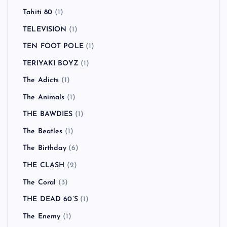
Starcrawler
(1)
Stereophonics
(1)
Steriogram
(1)
Sugar Ray
(1)
Sugarplum Fairy
(1)
Suicidal Tendencies
(1)
SUM41
(8)
Supergrass
(1)
Swingin' Utters
(1)
Tahiti 80
(1)
TELEVISION
(1)
TEN FOOT POLE
(1)
TERIYAKI BOYZ
(1)
The Adicts
(1)