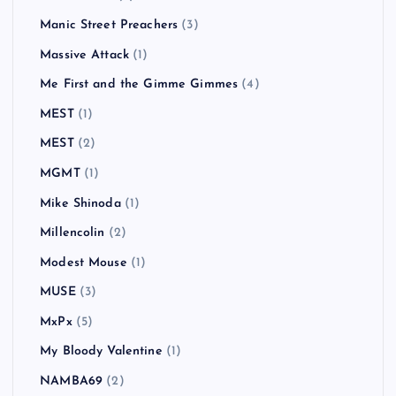
LAID BACK OCEAN
(2)
LAUGHIN'NOSE
(5)
Less Than Jake
(1)
Liam Gallagher
(2)
Limp Bizkit
(2)
Linkin Park
(5)
Little Man Tate
(1)
MAN WITH A MISSION
(2)
Mando Diao
(5)
Manic Street Preachers
(3)
Massive Attack
(1)
Me First and the Gimme Gimmes
(4)
MEST
(1)
MEST
(2)