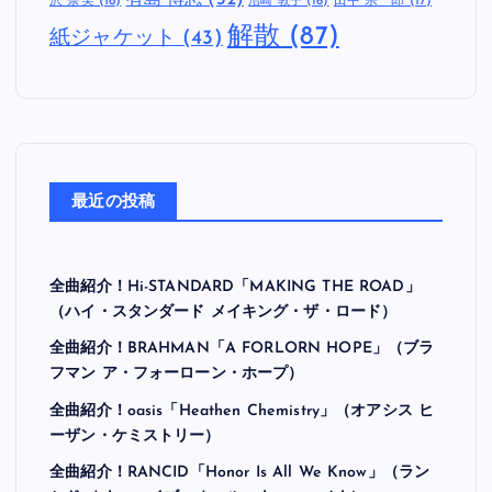
US
(168)
UK
(116)
Warner Records
(21)
セルフタイトル
(28)
セルフライナーノ
カバーアルバム
(15)
デビューアルバム
(125)
ーツ
(21)
三枚目のアルバム
(59)
七枚目のアルバム
(21)
二枚目のアルバム
(68)
五枚目のアルバ
ム
(30)
六枚目のアルバム
(27)
再
八枚目のアルバム
(16)
四枚目のアルバム
(42)
結成
(27)
妹
大野 俊也
(16)
有島 博志
(32)
沢 奈美
(18)
田中 宗一郎
(17)
沼崎 敦子
(16)
解散
(87)
紙ジャケット
(43)