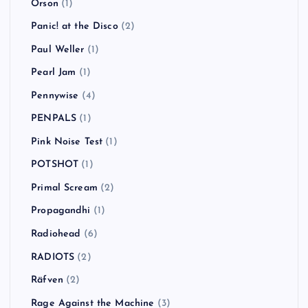
NO USE FOR A NAME
(7)
NOEL GALLAGHER’S HIGH FLYING BIRDS
(1)
NOFX
(10)
oasis
(5)
Ocean Colour Scene
(1)
Oi-SKALL MATES
(3)
One Day As A Lion
(1)
Operation Ivy
(1)
Orson
(1)
Panic! at the Disco
(2)
Paul Weller
(1)
Pearl Jam
(1)
Pennywise
(4)