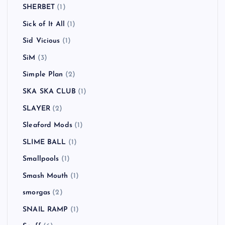
REEL BIG FISH
(1)
Richard Hell and the Voidoids
(1)
RIP SLYME
(1)
Royal Blood
(1)
SADS
(1)
SAKEROCK
(2)
Scott Murphy
(1)
Sex Pistols
(2)
SHERBET
(1)
Sick of It All
(1)
Sid Vicious
(1)
SiM
(3)
Simple Plan
(2)