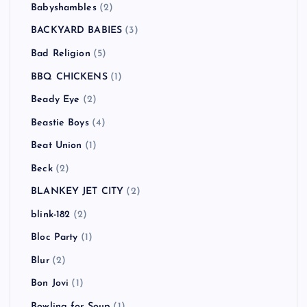
ASIAN KUNG-FU GENERATION
(1)
ASPARAGUS
(3)
At The Drive-In
(1)
Atari Teenage Riot
(1)
ATOMIC BOY
(1)
Authority Zero
(3)
AVICII
(1)
B-DASH
(2)
Babyshambles
(2)
BACKYARD BABIES
(3)
Bad Religion
(5)
BBQ CHICKENS
(1)
Beady Eye
(2)