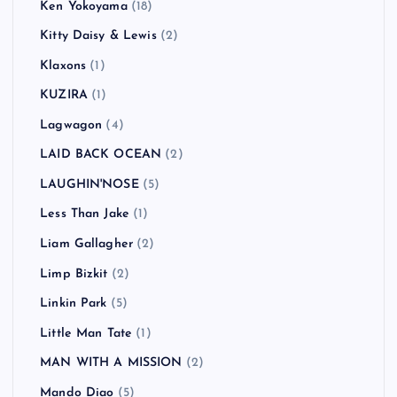
Jay-Z
(1)
JELLY→
(2)
JET
(3)
Joey Ramone
(1)
Jon Spencer Blues Explosion
(1)
Kasabian
(3)
Keane
(1)
KEMURI
(1)
Ken Yokoyama
(18)
Kitty Daisy & Lewis
(2)
Klaxons
(1)
KUZIRA
(1)
Lagwagon
(4)