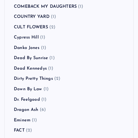
BUGY CRAXONE
(1)
Caravan Palace
(1)
CATO SALSA EXPERIENCE
(1)
Charlotte Hatherley
(1)
CHVRCHES
(1)
Clap Your Hands Say Yeah
(2)
Clipse
(1)
COCOBAT
(1)
Coldplay
(3)
COMEBACK MY DAUGHTERS
(1)
COUNTRY YARD
(1)
CULT FLOWERS
(2)
Cypress Hill
(1)
Danko Jones
(1)