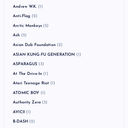
カテゴリー
!!!（Chk Chk Chk）
(1)
311
(1)
All Time Low
(1)
American Hi-Fi
(2)
Andrew W.K.
(1)
Anti-Flag
(2)
Arctic Monkeys
(5)
Ash
(5)
Asian Dub Foundation
(2)