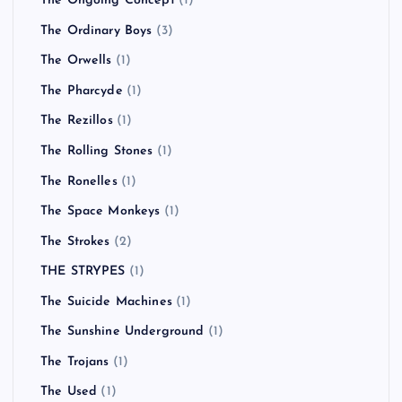
THE KBC
(1)
The La’s
(1)
THE LIBERTINES
(4)
The Living End
(6)
THE MAD CAPSULE MARKETS
(6)
The Mars Volta
(2)
The Monkees
(1)
The Offspring
(5)
The Ongoing Concept
(1)
The Ordinary Boys
(3)
The Orwells
(1)
The Pharcyde
(1)
The Rezillos
(1)