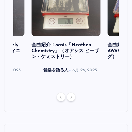
initely
全曲紹介！oasis「Heathen
全曲紹介！oa
ス デフィニ
Chemistry」（オアシス ヒーザ
AWAY」
ン・ケミストリー）
グ）
月 30, 2023
音楽を語る人
6月 26, 2025
音楽を