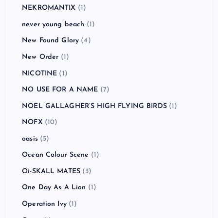
MGMT
(1)
Mike Shinoda
(1)
Millencolin
(2)
Modest Mouse
(1)
MUSE
(3)
MxPx
(5)
My Bloody Valentine
(1)
NAMBA69
(2)
NEKROMANTIX
(1)
never young beach
(1)
New Found Glory
(4)
New Order
(1)
NICOTINE
(1)