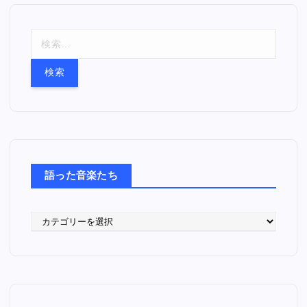
検
索
:
語った音楽たち
語
っ
た
音
楽
た