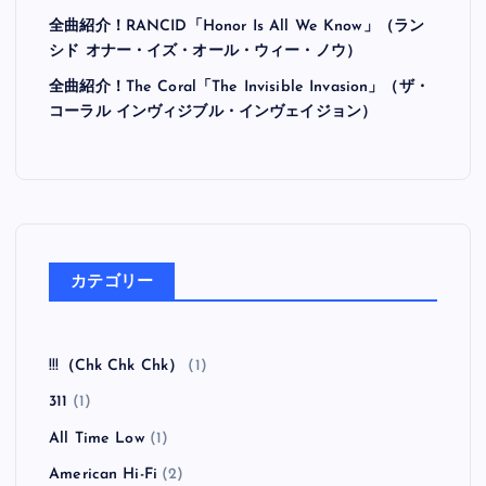
最近の投稿
全曲紹介！Hi-STANDARD「MAKING THE ROAD」
（ハイ・スタンダード メイキング・ザ・ロード）
全曲紹介！BRAHMAN「A FORLORN HOPE」（ブラ
フマン ア・フォーローン・ホープ）
全曲紹介！oasis「Heathen Chemistry」（オアシス ヒ
ーザン・ケミストリー）
全曲紹介！RANCID「Honor Is All We Know」（ラン
シド オナー・イズ・オール・ウィー・ノウ）
全曲紹介！The Coral「The Invisible Invasion」（ザ・
コーラル インヴィジブル・インヴェイジョン）