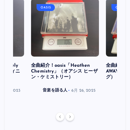
OASIS
OASIS
initely
全曲紹介！oasis「Heathen
全曲紹介！oa
ス デフィニ
Chemistry」（オアシス ヒーザ
AWAY」
ン・ケミストリー）
グ）
月 30, 2023
音楽を語る人
6月 26, 2025
音楽を