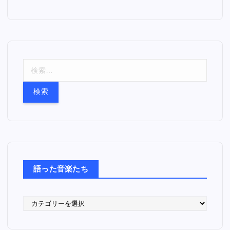
検
索
:
語った音楽たち
語
っ
た