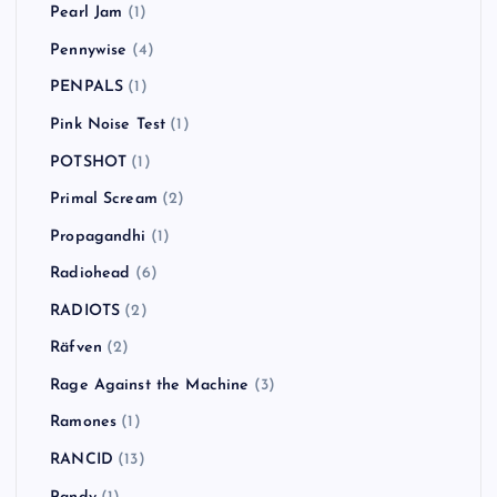
Pearl Jam
(1)
Pennywise
(4)
PENPALS
(1)
Pink Noise Test
(1)
POTSHOT
(1)
Primal Scream
(2)
Propagandhi
(1)
Radiohead
(6)
RADIOTS
(2)
Räfven
(2)
Rage Against the Machine
(3)
Ramones
(1)
RANCID
(13)