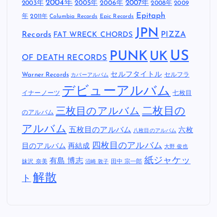
2004年
2005年
2007年
2003年
2006年
2008年
2009
Epitaph
年
2011年
Columbia Records
Epic Records
JPN
Records
FAT WRECK CHORDS
PIZZA
US
PUNK
UK
OF DEATH RECORDS
セルフタイトル
Warner Records
セルフラ
カバーアルバム
デビューアルバム
イナーノーツ
七枚目
二枚目の
三枚目のアルバム
のアルバム
アルバム
五枚目のアルバム
六枚
八枚目のアルバム
四枚目のアルバム
目のアルバム
再結成
大野 俊也
紙ジャケッ
有島 博志
妹沢 奈美
田中 宗一郎
沼崎 敦子
解散
ト