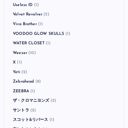
Useless ID
(1)
Velvet Revolver
(2)
Viva Brother
(1)
VOODOO GLOW SKULLS
(1)
WATER CLOSET
(1)
Weezer
(10)
X
(1)
Yeti
(2)
Zebrahead
(8)
ZEEBRA
(1)
ザ・クロマニヨンズ
(2)
サントラ
(2)
スコット&リバース
(1)