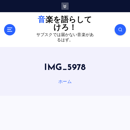
内
容
を
音楽を語らして
ス
けろ！
キ
サブスクでは届かない音楽があ
ッ
るはず。
プ
IMG_5978
ホーム