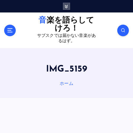
内
容
を
音楽を語らして
ス
けろ！
キ
サブスクでは届かない音楽があ
ッ
るはず。
プ
IMG_5159
ホーム