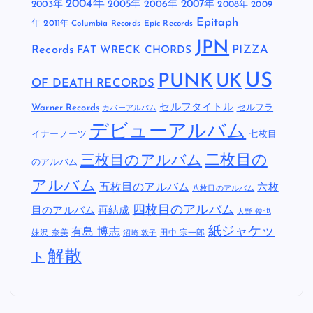
2004年
2005年
2007年
2003年
2006年
2008年
2009
Epitaph
年
2011年
Columbia Records
Epic Records
JPN
Records
FAT WRECK CHORDS
PIZZA
US
PUNK
UK
OF DEATH RECORDS
セルフタイトル
Warner Records
セルフラ
カバーアルバム
デビューアルバム
イナーノーツ
七枚目
二枚目の
三枚目のアルバム
のアルバム
アルバム
五枚目のアルバム
六枚
八枚目のアルバム
四枚目のアルバム
目のアルバム
再結成
大野 俊也
紙ジャケッ
有島 博志
妹沢 奈美
田中 宗一郎
沼崎 敦子
解散
ト