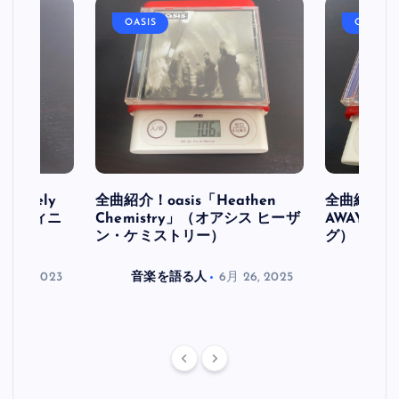
OASIS
OASIS
initely
全曲紹介！oasis「Heathen
全曲紹介！oa
ス デフィニ
Chemistry」（オアシス ヒーザ
AWAY」
ン・ケミストリー）
グ）
月 30, 2023
音楽を語る人
6月 26, 2025
音楽を