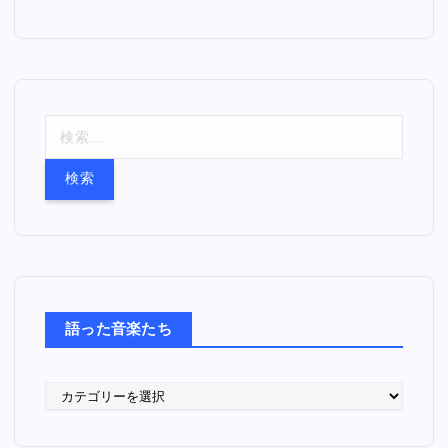
検
索
:
語った音楽たち
語
っ
た