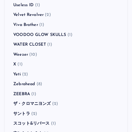
Useless ID
(1)
Velvet Revolver
(2)
Viva Brother
(1)
VOODOO GLOW SKULLS
(1)
WATER CLOSET
(1)
Weezer
(10)
X
(1)
Yeti
(2)
Zebrahead
(8)
ZEEBRA
(1)
ザ・クロマニヨンズ
(2)
サントラ
(2)
スコット&リバース
(1)