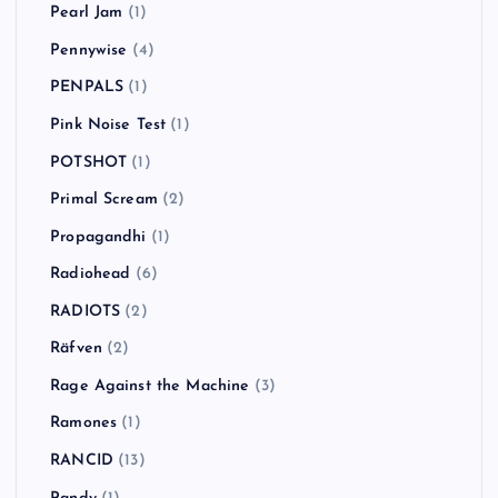
Pearl Jam
(1)
Pennywise
(4)
PENPALS
(1)
Pink Noise Test
(1)
POTSHOT
(1)
Primal Scream
(2)
Propagandhi
(1)
Radiohead
(6)
RADIOTS
(2)
Räfven
(2)
Rage Against the Machine
(3)
Ramones
(1)
RANCID
(13)