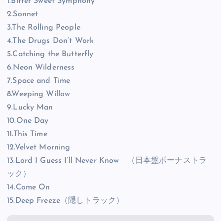
1.Bitter Sweet Symphony
2.Sonnet
3.The Rolling People
4.The Drugs Don’t Work
5.Catching the Butterfly
6.Neon Wilderness
7.Space and Time
8.Weeping Willow
9.Lucky Man
10.One Day
11.This Time
12.Velvet Morning
13.Lord I Guess I’ll Never Know （日本盤ボーナストラ
ック）
14.Come On
15.Deep Freeze（隠しトラック）