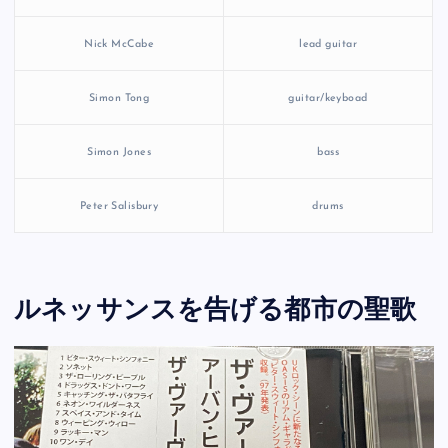
Nick McCabe
lead guitar
Simon Tong
guitar/keyboad
Simon Jones
bass
Peter Salisbury
drums
ルネッサンスを告げる都市の聖歌