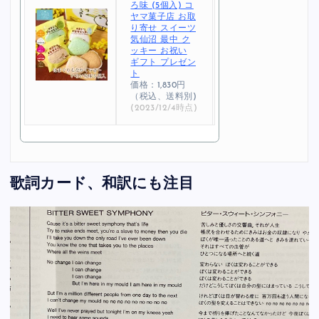
ろ味 (5個入) コ
ヤマ菓子店 お取
り寄せ スイーツ
気仙沼 最中 ク
ッキー お祝い
ギフト プレゼン
ト
価格：1,830円
（税込、送料別)
(2023/12/4時点)
歌詞カード、和訳にも注目