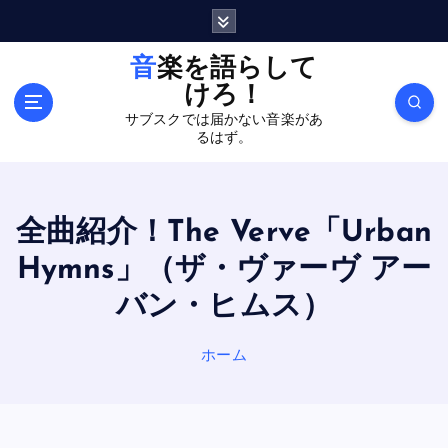
内
容
を
音楽を語らして
ス
けろ！
キ
サブスクでは届かない音楽があ
ッ
るはず。
プ
全曲紹介！The Verve「Urban
Hymns」（ザ・ヴァーヴ アー
バン・ヒムス）
ホーム