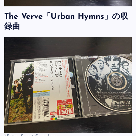
The Verve「Urban Hymns」の収
録曲