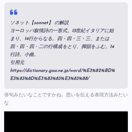
ソネット【sonnet】 の解説
ヨーロッパ叙情詩の一形式。13世紀イタリアに始
まり、14行からなる。四・四・三・三、または
四・四・四・二の行構成をとり、脚韻をふむ。14
行詩。小曲。
引用元
https://dictionary.goo.ne.jp/word/%E3%82%BD%
E3%83%8D%E3%83%83%E3%83%88/
俳句みたいなことですかね。思いを伝える表現方法みたい
な