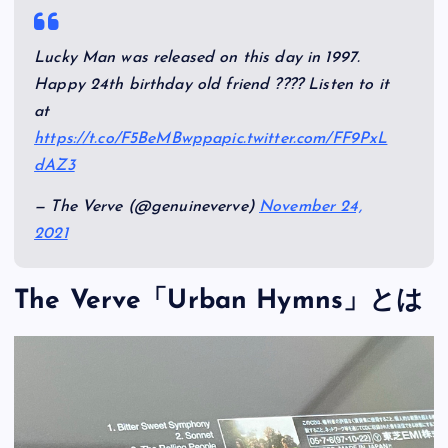
Lucky Man was released on this day in 1997.
Happy 24th birthday old friend ???? Listen to it
at
https://t.co/F5BeMBwppa
pic.twitter.com/FF9PxL
dAZ3
— The Verve (@genuineverve)
November 24,
2021
The Verve「Urban Hymns」とは