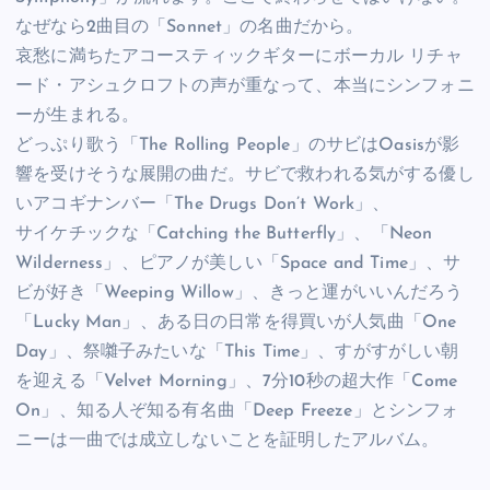
なぜなら2曲目の「Sonnet」の名曲だから。
哀愁に満ちたアコースティックギターにボーカル リチャ
ード・アシュクロフトの声が重なって、本当にシンフォニ
ーが生まれる。
どっぷり歌う「The Rolling People」のサビはOasisが影
響を受けそうな展開の曲だ。サビで救われる気がする優し
いアコギナンバー「The Drugs Don’t Work」、
サイケチックな「Catching the Butterfly」、「Neon
Wilderness」、ピアノが美しい「Space and Time」、サ
ビが好き「Weeping Willow」、きっと運がいいんだろう
「Lucky Man」、ある日の日常を得買いが人気曲「One
Day」、祭囃子みたいな「This Time」、すがすがしい朝
を迎える「Velvet Morning」、7分10秒の超大作「Come
On」、知る人ぞ知る有名曲「Deep Freeze」とシンフォ
ニーは一曲では成立しないことを証明したアルバム。