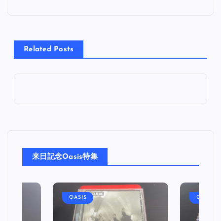
ナ
ビ
Related Posts
ゲ
ー
シ
ョ
来日記念Oasis特集
ン
OASIS
OASIS