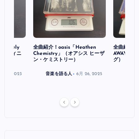
initely
全曲紹介！oasis「Heathen
全曲紹介！oa
ス デフィニ
Chemistry」（オアシス ヒーザ
AWAY」
ン・ケミストリー）
グ）
月 30, 2023
音楽を語る人
6月 26, 2025
音楽を