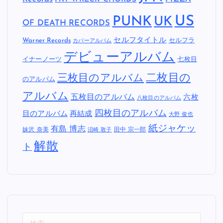
US
PUNK
UK
OF DEATH RECORDS
セルフタイトル
Warner Records
セルフラ
カバーアルバム
デビューアルバム
イナーノーツ
七枚目
二枚目の
三枚目のアルバム
のアルバム
アルバム
五枚目のアルバム
六枚
八枚目のアルバム
四枚目のアルバム
目のアルバム
再結成
大野 俊也
紙ジャケッ
有島 博志
妹沢 奈美
田中 宗一郎
沼崎 敦子
解散
ト
検