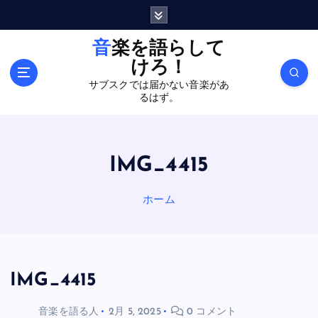
内
容
を
音楽を語らして
ス
けろ！
キ
サブスクでは届かない音楽があ
ッ
るはず。
プ
IMG_4415
ホーム
IMG_4415
音楽を語る人
2月 5, 2025
0 コメント