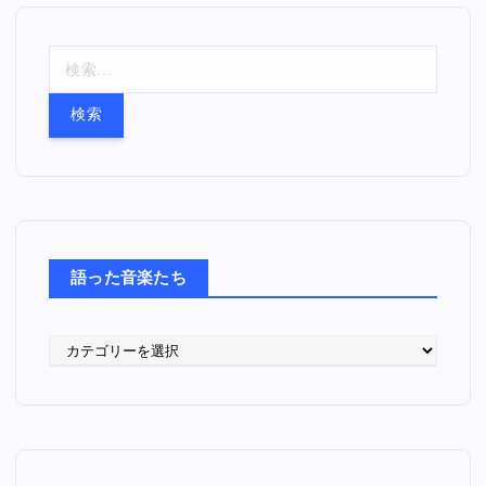
検
索
:
語った音楽たち
語
っ
た
音
楽
た