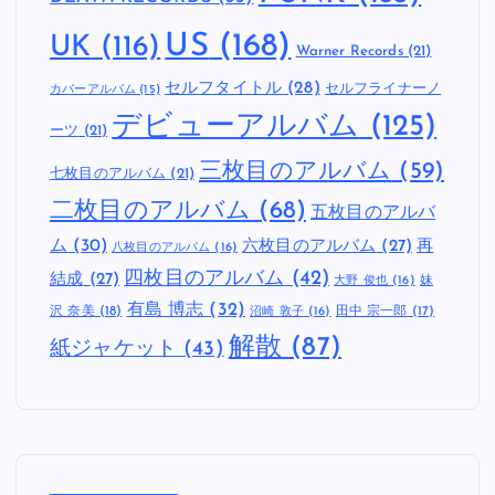
US
(168)
UK
(116)
Warner Records
(21)
セルフタイトル
(28)
セルフライナーノ
カバーアルバム
(15)
デビューアルバム
(125)
ーツ
(21)
三枚目のアルバム
(59)
七枚目のアルバム
(21)
二枚目のアルバム
(68)
五枚目のアルバ
ム
(30)
六枚目のアルバム
(27)
再
八枚目のアルバム
(16)
四枚目のアルバム
(42)
結成
(27)
妹
大野 俊也
(16)
有島 博志
(32)
沢 奈美
(18)
田中 宗一郎
(17)
沼崎 敦子
(16)
解散
(87)
紙ジャケット
(43)