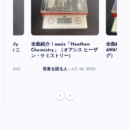
initely
全曲紹介！oasis「Heathen
全曲紹介！oa
ス デフィニ
Chemistry」（オアシス ヒーザ
AWAY」
ン・ケミストリー）
グ）
月 30, 2023
音楽を語る人
6月 26, 2025
音楽を