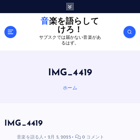
内
容
を
音楽を語らして
ス
けろ！
キ
サブスクでは届かない音楽があ
ッ
るはず。
プ
IMG_4419
ホーム
IMG_4419
音楽を語る人
2月 5, 2025
0 コメント