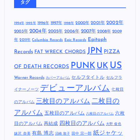
タグ
2002年
1997年
2000年
2001年
1996年
1994年
1995年
1998年
2004年
2005年
2007年
2003年
2006年
2008年
2009
Epitaph
年
2011年
Columbia Records
Epic Records
JPN
Records
FAT WRECK CHORDS
PIZZA
US
PUNK
UK
OF DEATH RECORDS
セルフタイトル
Warner Records
セルフラ
カバーアルバム
デビューアルバム
イナーノーツ
七枚目
二枚目の
三枚目のアルバム
のアルバム
アルバム
五枚目のアルバム
六枚
八枚目のアルバム
四枚目のアルバム
目のアルバム
再結成
大野 俊也
紙ジャケッ
有島 博志
妹沢 奈美
田中 宗一郎
沼崎 敦子