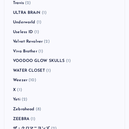
Travis
(2)
ULTRA BRAiN
(1)
Underworld
(1)
Useless ID
(1)
Velvet Revolver
(2)
Viva Brother
(1)
VOODOO GLOW SKULLS
(1)
WATER CLOSET
(1)
Weezer
(10)
X
(1)
Yeti
(2)
Zebrahead
(8)
ZEEBRA
(1)
ザ・クロマニヨンズ
(2)