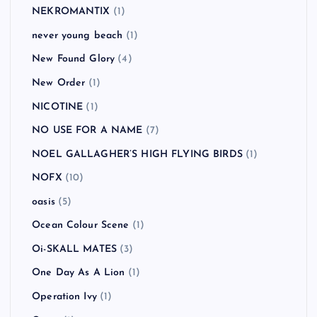
NEKROMANTIX
(1)
never young beach
(1)
New Found Glory
(4)
New Order
(1)
NICOTINE
(1)
NO USE FOR A NAME
(7)
NOEL GALLAGHER’S HIGH FLYING BIRDS
(1)
NOFX
(10)
oasis
(5)
Ocean Colour Scene
(1)
Oi-SKALL MATES
(3)
One Day As A Lion
(1)
Operation Ivy
(1)