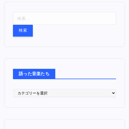
検
索
:
語った音楽たち
語
っ
た
音
楽
た