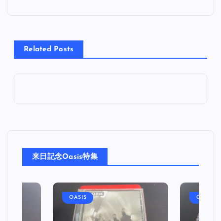
ナ
ビ
Related Posts
ゲ
ー
シ
ョ
来日記念Oasis特集
ン
OASIS
OASIS