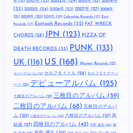
2002年
(29)
2004年
年
(21)
2001年
(23)
2003年
(22)
(33)
2005年
(24)
2007年
(27)
2006年
(23)
2008年
(21)
2009年
(20)
2011年
(19)
Columbia Records
(17)
Epic
Epitaph Records
(32)
FAT WRECK
Records
(17)
JPN
(123)
CHORDS
(28)
PIZZA OF
PUNK
(133)
DEATH RECORDS
(33)
US
(168)
UK
(116)
Warner Records
(21)
セルフタイトル
(28)
セルフライナーノ
カバーアルバム
(15)
デビューアルバム
(125)
ーツ
(21)
三枚目のアルバム
(59)
七枚目のアルバム
(21)
二枚目のアルバム
(68)
五枚目のアルバ
ム
(30)
六枚目のアルバム
(27)
再
八枚目のアルバム
(16)
四枚目のアルバム
(42)
結成
(27)
妹
大野 俊也
(16)
有島 博志
(32)