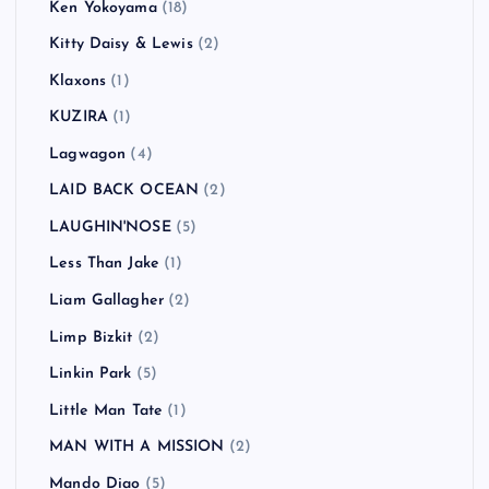
Ken Yokoyama
(18)
Kitty Daisy & Lewis
(2)
Klaxons
(1)
KUZIRA
(1)
Lagwagon
(4)
LAID BACK OCEAN
(2)
LAUGHIN'NOSE
(5)
Less Than Jake
(1)
Liam Gallagher
(2)
Limp Bizkit
(2)
Linkin Park
(5)
Little Man Tate
(1)
MAN WITH A MISSION
(2)
Mando Diao
(5)