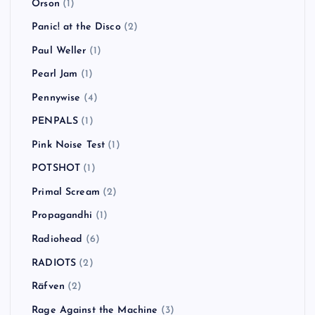
Orson
(1)
Panic! at the Disco
(2)
Paul Weller
(1)
Pearl Jam
(1)
Pennywise
(4)
PENPALS
(1)
Pink Noise Test
(1)
POTSHOT
(1)
Primal Scream
(2)
Propagandhi
(1)
Radiohead
(6)
RADIOTS
(2)
Räfven
(2)
Rage Against the Machine
(3)