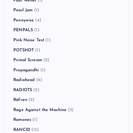
Paul Weller
(1)
Pearl Jam
(1)
Pennywise
(4)
PENPALS
(1)
Pink Noise Test
(1)
POTSHOT
(1)
Primal Scream
(2)
Propagandhi
(1)
Radiohead
(6)
RADIOTS
(2)
Räfven
(2)
Rage Against the Machine
(3)
Ramones
(1)
RANCID
(13)