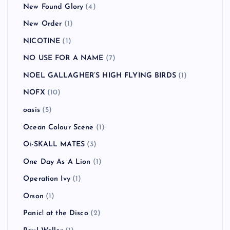
New Found Glory
(4)
New Order
(1)
NICOTINE
(1)
NO USE FOR A NAME
(7)
NOEL GALLAGHER’S HIGH FLYING BIRDS
(1)
NOFX
(10)
oasis
(5)
Ocean Colour Scene
(1)
Oi-SKALL MATES
(3)
One Day As A Lion
(1)
Operation Ivy
(1)
Orson
(1)
Panic! at the Disco
(2)