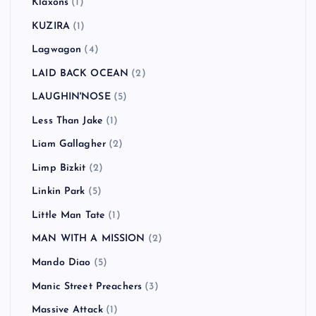
Klaxons
(1)
KUZIRA
(1)
Lagwagon
(4)
LAID BACK OCEAN
(2)
LAUGHIN'NOSE
(5)
Less Than Jake
(1)
Liam Gallagher
(2)
Limp Bizkit
(2)
Linkin Park
(5)
Little Man Tate
(1)
MAN WITH A MISSION
(2)
Mando Diao
(5)
Manic Street Preachers
(3)
Massive Attack
(1)