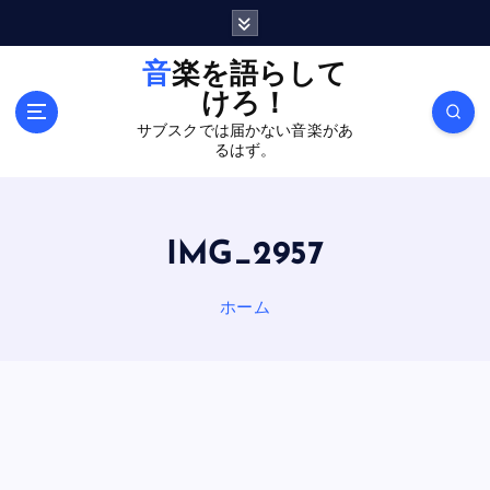
内
容
を
音楽を語らして
ス
けろ！
キ
サブスクでは届かない音楽があ
ッ
るはず。
プ
IMG_2957
ホーム