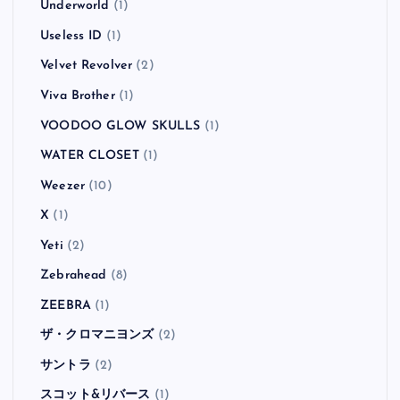
Underworld
(1)
Useless ID
(1)
Velvet Revolver
(2)
Viva Brother
(1)
VOODOO GLOW SKULLS
(1)
WATER CLOSET
(1)
Weezer
(10)
X
(1)
Yeti
(2)
Zebrahead
(8)
ZEEBRA
(1)
ザ・クロマニヨンズ
(2)
サントラ
(2)
スコット&リバース
(1)