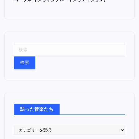
コーラル インヴィジブル・インヴェイジョン）
検
索
:
語った音楽たち
語
っ