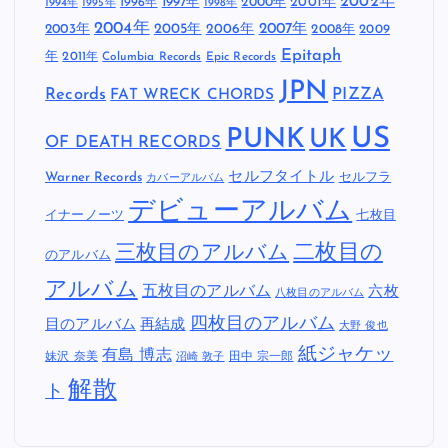
2002年
1997年
2000年
2001年
1996年
1994年
1995年
1998年
2004年
2005年
2007年
2003年
2006年
2008年
2009
Epitaph
年
2011年
Columbia Records
Epic Records
JPN
Records
FAT WRECK CHORDS
PIZZA
US
PUNK
UK
OF DEATH RECORDS
セルフタイトル
Warner Records
セルフラ
カバーアルバム
デビューアルバム
イナーノーツ
七枚目
二枚目の
三枚目のアルバム
のアルバム
アルバム
五枚目のアルバム
六枚
八枚目のアルバム
四枚目のアルバム
目のアルバム
再結成
大野 俊也
紙ジャケッ
有島 博志
妹沢 奈美
田中 宗一郎
沼崎 敦子
解散
ト