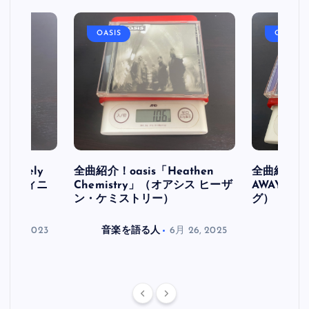
OASIS
OASIS
initely
全曲紹介！oasis「Heathen
全曲紹介！oa
ス デフィニ
Chemistry」（オアシス ヒーザ
AWAY」
ン・ケミストリー）
グ）
月 30, 2023
音楽を語る人
6月 26, 2025
音楽を