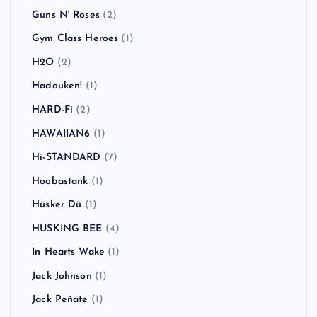
Guns N' Roses
(2)
Gym Class Heroes
(1)
H2O
(2)
Hadouken!
(1)
HARD-Fi
(2)
HAWAIIAN6
(1)
Hi-STANDARD
(7)
Hoobastank
(1)
Hüsker Dü
(1)
HUSKING BEE
(4)
In Hearts Wake
(1)
Jack Johnson
(1)
Jack Peñate
(1)