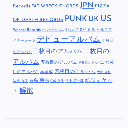
JPN
Records
FAT WRECK CHORDS
PIZZA
US
PUNK
UK
OF DEATH RECORDS
セルフタイトル
Warner Records
セルフラ
カバーアルバム
デビューアルバム
イナーノーツ
七枚目
二枚目の
三枚目のアルバム
のアルバム
アルバム
五枚目のアルバム
六枚
八枚目のアルバム
四枚目のアルバム
目のアルバム
再結成
大野 俊也
紙ジャケッ
有島 博志
妹沢 奈美
田中 宗一郎
沼崎 敦子
解散
ト