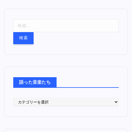
検
索
:
語った音楽たち
語
っ
た
音
楽