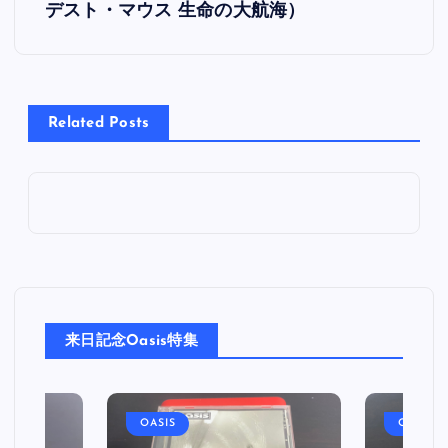
デスト・マウス 生命の大航海）
ナ
ビ
Related Posts
ゲ
ー
シ
ョ
ン
来日記念Oasis特集
OASIS
OASIS