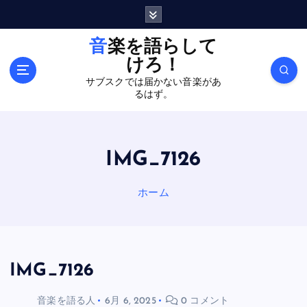
内
容
を
音楽を語らして
ス
けろ！
キ
サブスクでは届かない音楽があ
ッ
るはず。
プ
IMG_7126
ホーム
IMG_7126
音楽を語る人
6月 6, 2025
0 コメント