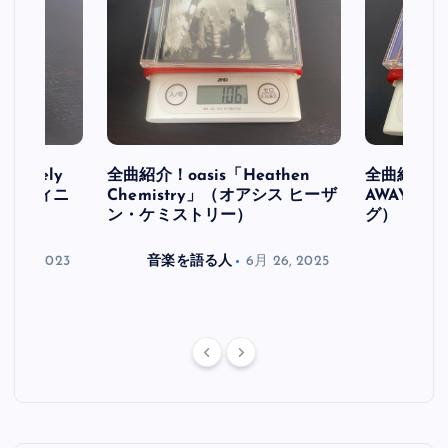
initely
全曲紹介！oasis「Heathen
全曲紹介！oa
ス デフィニ
Chemistry」（オアシス ヒーザ
AWAY」
ン・ケミストリー）
グ）
月 30, 2023
音楽を語る人
6月 26, 2025
音楽を