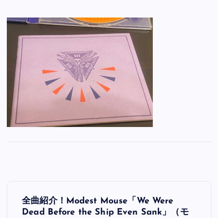
投
全曲紹介！Modest Mouse「We Were
稿
Dead Before the Ship Even Sank」（モ