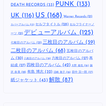
PUNK
(133)
DEATH RECORDS
(33)
US
(168)
UK
(116)
Warner Records
(21)
セルフタイトル
(28)
セルフライナーノ
カバーアルバム
(15)
デビューアルバム
(125)
ーツ
(21)
三枚目のアルバム
(59)
七枚目のアルバム
(21)
二枚目のアルバム
(68)
五枚目のアルバ
ム
(30)
六枚目のアルバム
(27)
再
八枚目のアルバム
(16)
四枚目のアルバム
(42)
結成
(27)
妹
大野 俊也
(16)
有島 博志
(32)
沢 奈美
(18)
田中 宗一郎
(17)
沼崎 敦子
(16)
解散
(87)
紙ジャケット
(43)