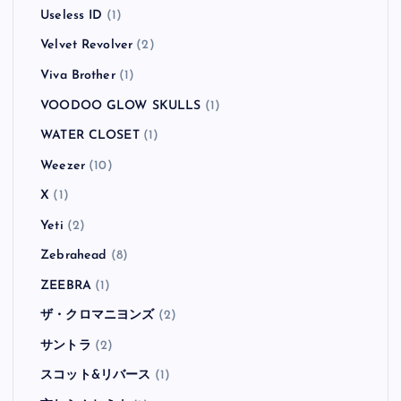
Useless ID
(1)
Velvet Revolver
(2)
Viva Brother
(1)
VOODOO GLOW SKULLS
(1)
WATER CLOSET
(1)
Weezer
(10)
X
(1)
Yeti
(2)
Zebrahead
(8)
ZEEBRA
(1)
ザ・クロマニヨンズ
(2)
サントラ
(2)
スコット&リバース
(1)