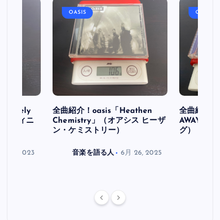
OASIS
OASIS
initely
全曲紹介！oasis「Heathen
全曲紹介！oa
ス デフィニ
Chemistry」（オアシス ヒーザ
AWAY」
ン・ケミストリー）
グ）
月 30, 2023
音楽を語る人
6月 26, 2025
音楽を