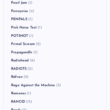
Pearl Jam
(1)
Pennywise
(4)
PENPALS
(1)
Pink Noise Test
(1)
POTSHOT
(1)
Primal Scream
(2)
Propagandhi
(1)
Radiohead
(6)
RADIOTS
(2)
Räfven
(2)
Rage Against the Machine
(3)
Ramones
(1)
RANCID
(13)