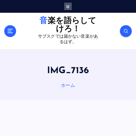
内
容
を
音楽を語らして
ス
けろ！
キ
サブスクでは届かない音楽があ
ッ
るはず。
プ
IMG_7136
ホーム