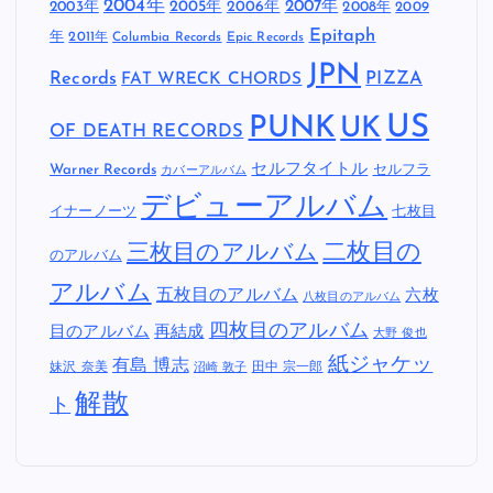
2004年
2005年
2007年
2003年
2006年
2008年
2009
Epitaph
年
2011年
Columbia Records
Epic Records
JPN
Records
FAT WRECK CHORDS
PIZZA
US
PUNK
UK
OF DEATH RECORDS
セルフタイトル
Warner Records
セルフラ
カバーアルバム
デビューアルバム
イナーノーツ
七枚目
二枚目の
三枚目のアルバム
のアルバム
アルバム
五枚目のアルバム
六枚
八枚目のアルバム
四枚目のアルバム
目のアルバム
再結成
大野 俊也
紙ジャケッ
有島 博志
妹沢 奈美
田中 宗一郎
沼崎 敦子
解散
ト