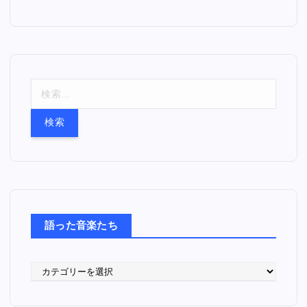
検
索
:
語った音楽たち
語
っ
た