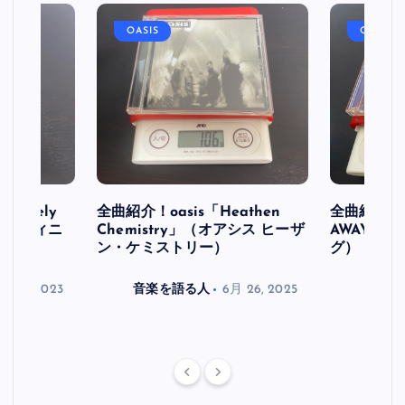
OASIS
OASIS
initely
全曲紹介！oasis「Heathen
全曲紹介！oa
ス デフィニ
Chemistry」（オアシス ヒーザ
AWAY」
ン・ケミストリー）
グ）
月 30, 2023
音楽を語る人
6月 26, 2025
音楽を