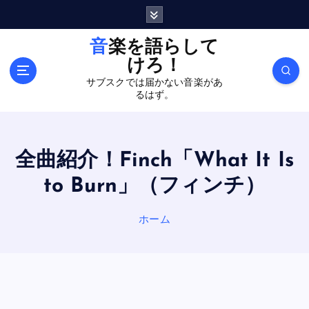
内
容
を
音楽を語らして
ス
けろ！
キ
サブスクでは届かない音楽があ
ッ
るはず。
プ
全曲紹介！Finch「What It Is
to Burn」（フィンチ）
ホーム