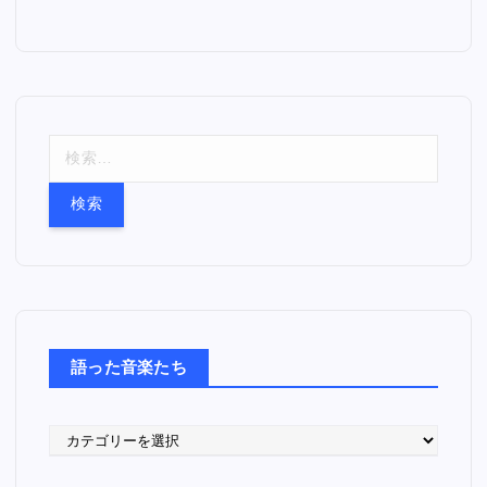
検
索
:
語った音楽たち
語
っ
た