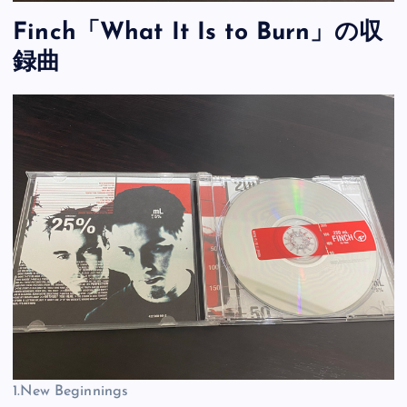
Finch「What It Is to Burn」の収
録曲
1.New Beginnings