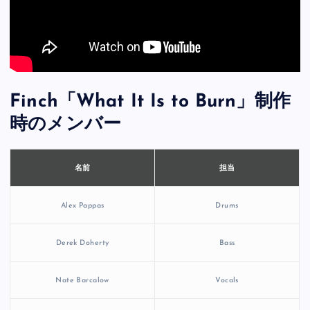
Finch「What It Is to Burn」制作
時のメンバー
担当
名前
Alex Pappas
Drums
Derek Doherty
Bass
Nate Barcalow
Vocals