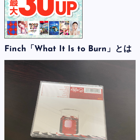
Finch「What It Is to Burn」とは