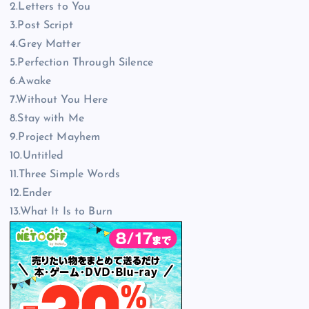
2.Letters to You
3.Post Script
4.Grey Matter
5.Perfection Through Silence
6.Awake
7.Without You Here
8.Stay with Me
9.Project Mayhem
10.Untitled
11.Three Simple Words
12.Ender
13.What It Is to Burn