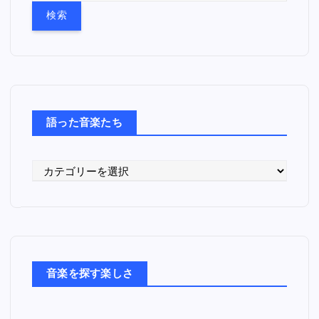
:
語った音楽たち
語
っ
た
音
楽
た
音楽を探す楽しさ
ち