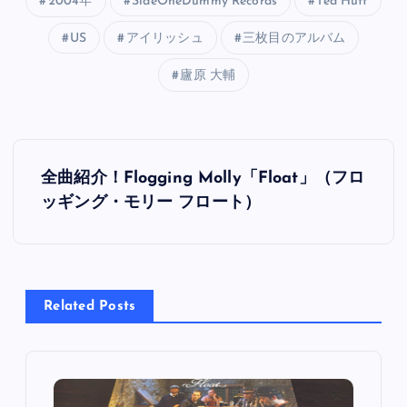
2004年
SideOneDummy Records
Ted Hutt
US
アイリッシュ
三枚目のアルバム
廬原 大輔
投
全曲紹介！Flogging Molly「Float」（フロ
稿
ッギング・モリー フロート）
ナ
ビ
Related Posts
ゲ
ー