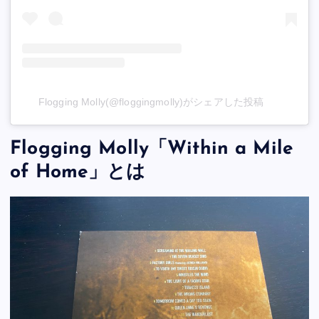
Flogging Molly(@floggingmolly)がシェアした投稿
Flogging Molly「Within a Mile
of Home」とは