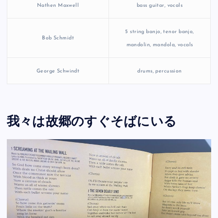
Nathen Maxwell
bass guitar, vocals
5 string banjo, tenor banjo,
Bob Schmidt
mandolin, mandola, vocals
George Schwindt
drums, percussion
我々は故郷のすぐそばにいる