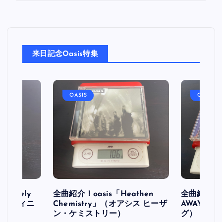
来日記念Oasis特集
OASIS
OASIS
initely
全曲紹介！oasis「Heathen
全曲紹介！oa
ス デフィニ
Chemistry」（オアシス ヒーザ
AWAY」
ン・ケミストリー）
グ）