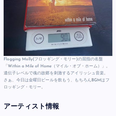
Flogging Molly(フロッギング・モリー)の屈指の名盤
「Within a Mile of Home（マイル・オブ・ホーム）」。
遺伝子レベルで魂の故郷を刺激するアイリッシュ音楽。
さぁ、今日は金曜日ビールを飲もう、もちろんBGMはフ
ロッギング・モリー。
アーティスト情報