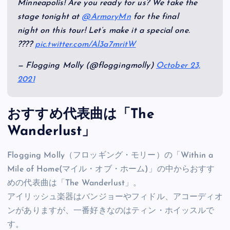
Minneapolis! Are you ready for us? We take the
stage tonight at
@ArmoryMn
for the final
night on this tour! Let’s make it a special one.
????
pic.twitter.com/Al3a7mritW
— Flogging Molly (@floggingmolly)
October 23,
2021
おすすめ代表曲は「The
Wanderlust」
Flogging Molly（フロッギング・モリー）の「Within a
Mile of Home(マイル・オブ・ホーム)」の中からおすす
めの代表曲は「The Wanderlust」。
アイリッシュ楽器はバンジョーやフィドル、アコーディオ
ンがありますが、一番好きなのはティン・ホイッスルで
す。