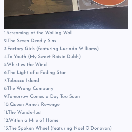
1.Screaming at the Wailing Wall
2.The Seven Deadly Sins
3.Factory Girls (featuring Lucinda Williams)
4.To Youth (My Sweet Roisin Dubh)
5.Whistles the Wind
6.The Light of a Fading Star
7.Tobacco Island
8.The Wrong Company
9.Tomorrow Comes a Day Too Soon
10.Queen Anne’s Revenge
11.The Wanderlust
12.Within a Mile of Home
13.The Spoken Wheel (featuring Noel O’Donovan)