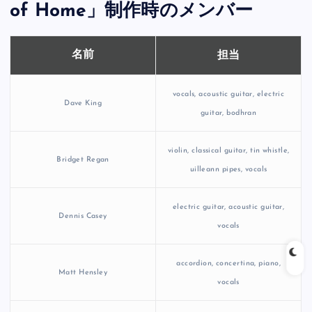
of Home」制作時のメンバー
担当
名前
vocals, acoustic guitar, electric
Dave King
guitar, bodhran
violin, classical guitar, tin whistle,
Bridget Regan
uilleann pipes, vocals
electric guitar, acoustic guitar,
Dennis Casey
vocals
accordion, concertina, piano,
Matt Hensley
vocals