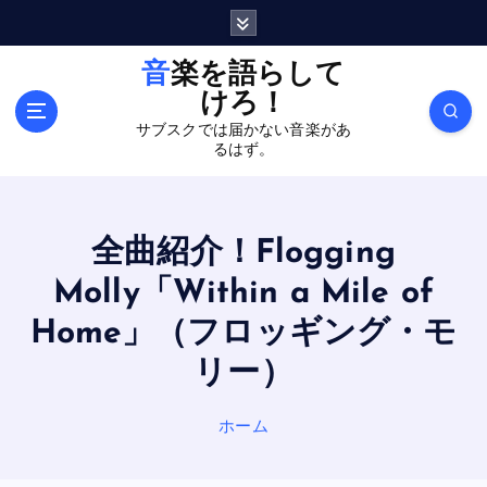
内
容
を
音楽を語らして
ス
けろ！
キ
サブスクでは届かない音楽があ
ッ
るはず。
プ
全曲紹介！Flogging
Molly「Within a Mile of
Home」（フロッギング・モ
リー）
ホーム