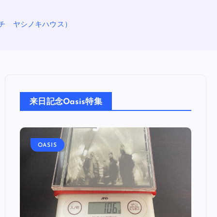
グビーチ ヤシノキハウス）
来日記念Oasis特集
OASIS
OA