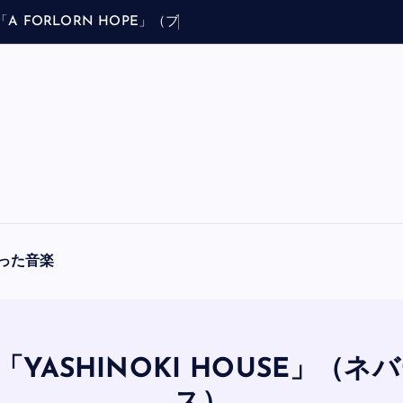
E
」
（
ブ
ラ
フ
マ
ン
ア
・
フ
ォ
ー
ロ
ー
ン
・
ホ
った音楽
each「YASHINOKI HOUS