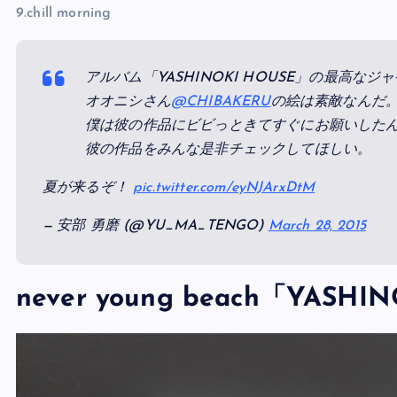
8.駅で待つ
9.chill morning
アルバム「YASHINOKI HOUSE」の最高な
オオニシさん
@CHIBAKERU
の絵は素敵なんだ
僕は彼の作品にビビっときてすぐにお願いした
彼の作品をみんな是非チェックしてほしい。
夏が来るぞ！
pic.twitter.com/eyNJArxDtM
— 安部 勇磨 (@YU_MA_TENGO)
March 28, 2015
never young beach「YASH