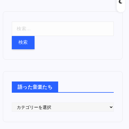
検
索
:
語った音楽たち
語
っ
た