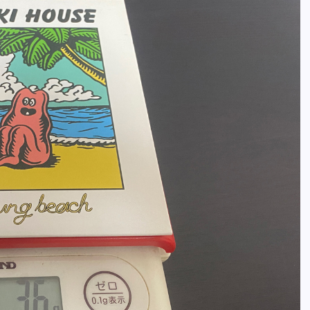
全曲紹介！oasis「Definitely
Maybe」（オアシス デフィニト
ー・メイビー）
音楽を語る人
8月 30, 2023