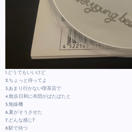
1.どうでもいいけど
2.ちょっと待ってよ
3.あまり行かない喫茶店で
4.散歩日和に布団がぱたぱたと
5.無線機
6.夏がそうさせた
7.どんな感じ?