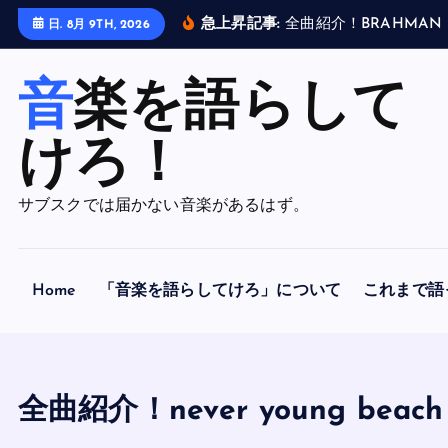
内
日. 8月 9TH, 2026
容
急上昇記事:
全
曲
紹
介
！
B
R
A
H
M
A
N
「
A
F
O
R
L
O
R
N
H
O
P
を
ス
音楽を語らして
キ
ッ
けろ！
プ
サブスクでは届かない音楽があるはず。
Home
「音楽を語らしてけろ」について
これまで語
全曲紹介！never young b