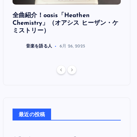
全曲紹介！oasis「Heathen
全曲紹
リ
Chemistry」（オアシス ヒーザン・ケ
（オ
ミストリー）
音楽を語る人
6月 26, 2025
最近の投稿