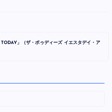
全曲紹介！oasis「Definitely
Maybe」（オアシス デフィニト
ー・メイビー）
音楽を語る人
8月 30, 2023
AND TODAY」（ザ・ボゥディーズ イエスタデイ・ア