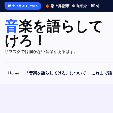
内
急上昇記事:
全
曲
紹
介
！
B
R
A
H
M
A
N
土. 8月 8TH, 2026
容
を
音楽を語らして
ス
キ
ッ
けろ！
プ
サブスクでは届かない音楽があるはず。
Home
「音楽を語らしてけろ」について
これまで語