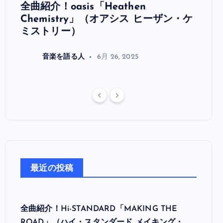
全曲紹介！oasis「Heathen
全曲紹
リ
Chemistry」（オアシス ヒーザン・ケ
（オ
ミストリー）
音楽を語る人
6月 26, 2025
最近の投稿
全曲紹介！Hi-STANDARD「MAKING THE
ROAD」（ハイ・スタンダード メイキング・