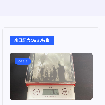
来日記念Oasis特集
OASIS
OA