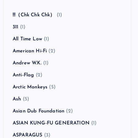
!!!（Chk Chk Chk）
(1)
311
(1)
All Time Low
(1)
American Hi-Fi
(2)
Andrew W.K.
(1)
Anti-Flag
(2)
Arctic Monkeys
(5)
Ash
(5)
Asian Dub Foundation
(2)
ASIAN KUNG-FU GENERATION
(1)
ASPARAGUS
(3)