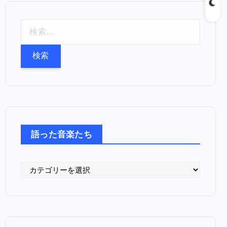
検
索
:
語った音楽たち
語
っ
た
音
楽