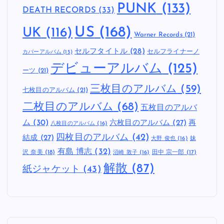
PUNK
(133)
DEATH RECORDS
(33)
US
(168)
UK
(116)
Warner Records
(21)
セルフタイトル
(28)
セルフライナーノ
カバーアルバム
(15)
デビューアルバム
(125)
ーツ
(21)
三枚目のアルバム
(59)
七枚目のアルバム
(21)
二枚目のアルバム
(68)
五枚目のアルバ
ム
(30)
六枚目のアルバム
(27)
再
八枚目のアルバム
(16)
四枚目のアルバム
(42)
結成
(27)
妹
大野 俊也
(16)
有島 博志
(32)
沢 奈美
(18)
田中 宗一郎
(17)
沼崎 敦子
(16)
解散
(87)
紙ジャケット
(43)