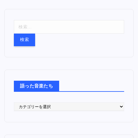
検
索
:
語った音楽たち
語
っ
た
音
楽