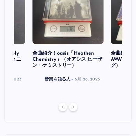
initely
全曲紹介！oasis「Heathen
全曲紹介！oa
ス デフィニ
Chemistry」（オアシス ヒーザ
AWAY」
ン・ケミストリー）
グ）
月 30, 2023
音楽を語る人
6月 26, 2025
音楽を