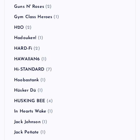
Guns N' Roses
(2)
Gym Class Heroes
(1)
H2O
(2)
Hadouken!
(1)
HARD-Fi
(2)
HAWAIIAN6
(1)
Hi-STANDARD
(7)
Hoobastank
(1)
Hüsker Dü
(1)
HUSKING BEE
(4)
In Hearts Wake
(1)
Jack Johnson
(1)
Jack Peñate
(1)