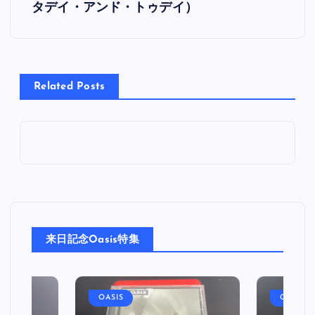
タデイ・アンド・トゥデイ）
ナ
ビ
Related Posts
ゲ
ー
シ
ョ
ン
来日記念Oasis特集
OASIS
OASIS