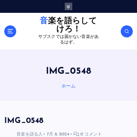
内
容
を
音楽を語らして
ス
けろ！
キ
サブスクでは届かない音楽があ
ッ
るはず。
プ
IMG_0548
ホーム
IMG_0548
音楽を語る人
7月 8, 2024
0 コメント