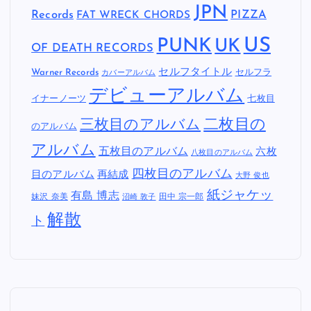
JPN
Records
FAT WRECK CHORDS
PIZZA
US
PUNK
UK
OF DEATH RECORDS
セルフタイトル
Warner Records
セルフラ
カバーアルバム
デビューアルバム
イナーノーツ
七枚目
二枚目の
三枚目のアルバム
のアルバム
アルバム
五枚目のアルバム
六枚
八枚目のアルバム
四枚目のアルバム
目のアルバム
再結成
大野 俊也
紙ジャケッ
有島 博志
妹沢 奈美
田中 宗一郎
沼崎 敦子
解散
ト