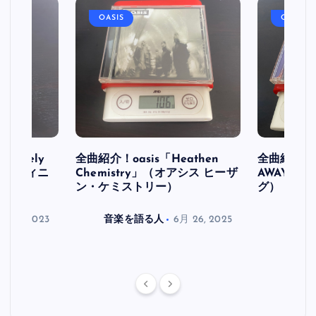
OASIS
OASIS
initely
全曲紹介！oasis「Heathen
全曲紹介！oa
ス デフィニ
Chemistry」（オアシス ヒーザ
AWAY」
ン・ケミストリー）
グ）
月 30, 2023
音楽を語る人
6月 26, 2025
音楽を