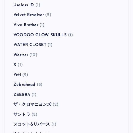
Useless ID
(1)
Velvet Revolver
(2)
Viva Brother
(1)
VOODOO GLOW SKULLS
(1)
WATER CLOSET
(1)
Weezer
(10)
X
(1)
Yeti
(2)
Zebrahead
(8)
ZEEBRA
(1)
ザ・クロマニヨンズ
(2)
サントラ
(2)
スコット&リバース
(1)