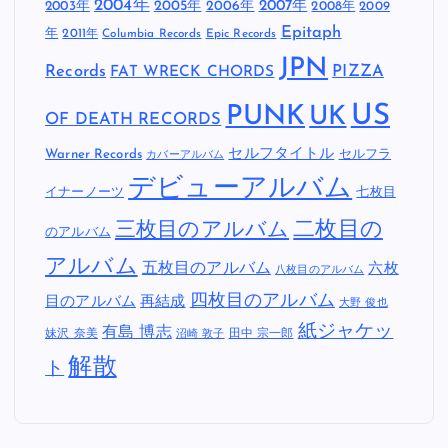
2004年
2005年
2007年
2003年
2006年
2008年
2009
Epitaph
年
2011年
Columbia Records
Epic Records
JPN
Records
FAT WRECK CHORDS
PIZZA
US
PUNK
UK
OF DEATH RECORDS
セルフタイトル
Warner Records
セルフラ
カバーアルバム
デビューアルバム
イナーノーツ
七枚目
二枚目の
三枚目のアルバム
のアルバム
アルバム
五枚目のアルバム
六枚
八枚目のアルバム
四枚目のアルバム
目のアルバム
再結成
大野 俊也
紙ジャケッ
有島 博志
妹沢 奈美
田中 宗一郎
沼崎 敦子
解散
ト