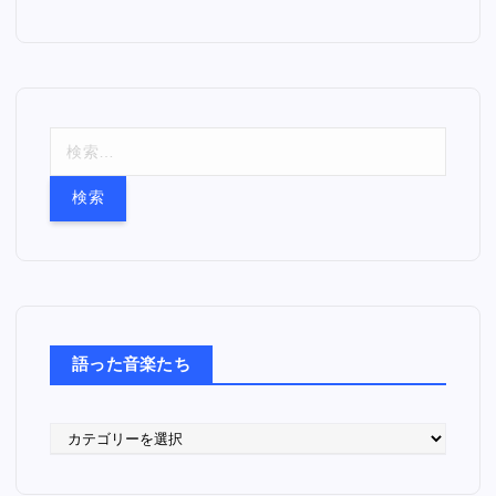
検
索
:
語った音楽たち
語
っ
た