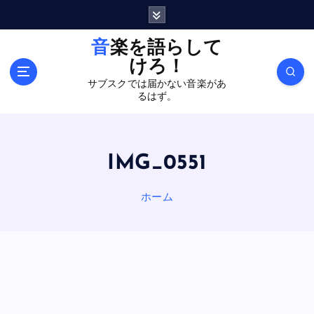
内
容
を
音楽を語らして
ス
けろ！
キ
サブスクでは届かない音楽があ
ッ
るはず。
プ
IMG_0551
ホーム