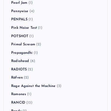
Pearl Jam
(1)
Pennywise
(4)
PENPALS
(1)
Pink Noise Test
(1)
POTSHOT
(1)
Primal Scream
(2)
Propagandhi
(1)
Radiohead
(6)
RADIOTS
(2)
Räfven
(2)
Rage Against the Machine
(3)
Ramones
(1)
RANCID
(13)