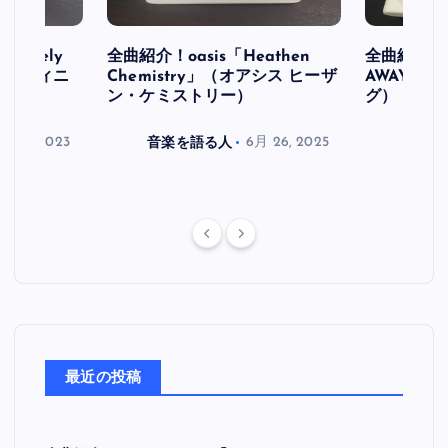
initely
全曲紹介！oasis「Heathen
全曲紹介！oa
ス デフィニ
Chemistry」（オアシス ヒーザ
AWAY」
ン・ケミストリー）
グ）
月 30, 2023
音楽を語る人
6月 26, 2025
音楽を
最近の投稿