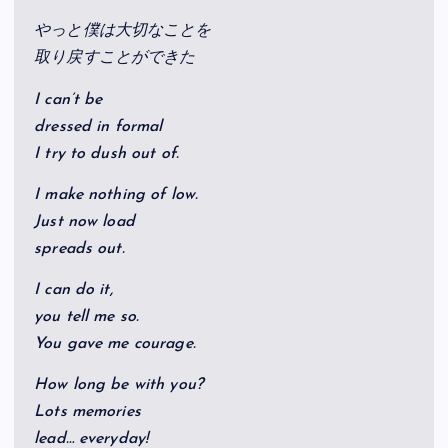
やっと僕は大切なことを
取り戻すことができた
I can’t be
dressed in formal
I try to dush out of.
I make nothing of low.
Just now load
spreads out.
I can do it,
you tell me so.
You gave me courage.
How long be with you?
Lots memories
lead… everyday!