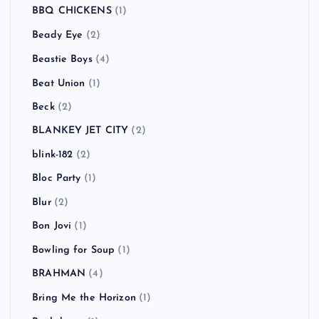
Atari Teenage Riot
(1)
ATOMIC BOY
(1)
Authority Zero
(3)
AVICII
(1)
B-DASH
(2)
Babyshambles
(2)
BACKYARD BABIES
(3)
Bad Religion
(5)
BBQ CHICKENS
(1)
Beady Eye
(2)
Beastie Boys
(4)
Beat Union
(1)
Beck
(2)