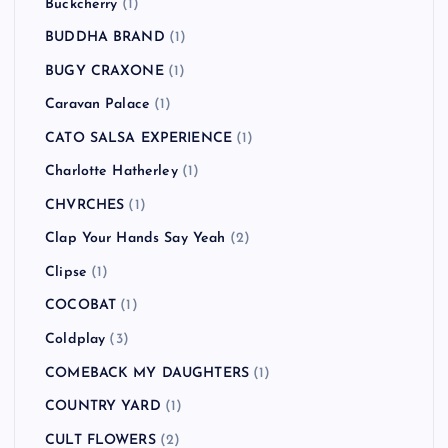
BLANKEY JET CITY
(2)
blink-182
(2)
Bloc Party
(1)
Blur
(2)
Bon Jovi
(1)
Bowling for Soup
(1)
BRAHMAN
(4)
Bring Me the Horizon
(1)
Buckcherry
(1)
BUDDHA BRAND
(1)
BUGY CRAXONE
(1)
Caravan Palace
(1)
CATO SALSA EXPERIENCE
(1)