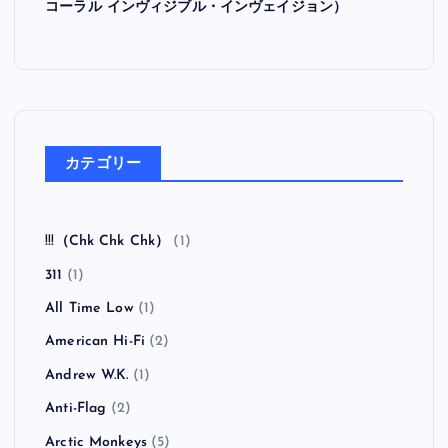
全曲紹介！Hi-STANDARD「MAKING THE ROAD」
（ハイ・スタンダード メイキング・ザ・ロード）
全曲紹介！BRAHMAN「A FORLORN HOPE」（ブラ
フマン ア・フォーローン・ホープ）
全曲紹介！oasis「Heathen Chemistry」（オアシス ヒ
ーザン・ケミストリー）
全曲紹介！RANCID「Honor Is All We Know」（ラン
シド オナー・イズ・オール・ウィー・ノウ）
全曲紹介！The Coral「The Invisible Invasion」（ザ・
コーラル インヴィジブル・インヴェイジョン）
カテゴリー