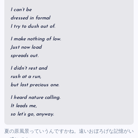
I can’t be
dressed in formal
I try to dush out of.
I make nothing of low.
Just now load
spreads out.
I didn’t rest and
rush at a run,
but lost precious one.
I heard nature calling.
It leads me,
so let’s go, anyway.
夏の原風景っていうんですかね。遠いおぼろげな記憶がい