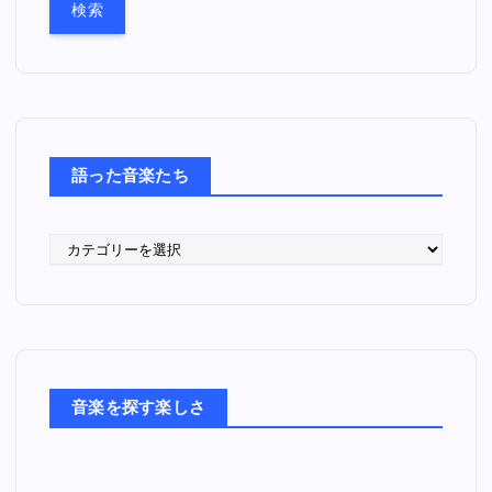
:
語った音楽たち
語
っ
た
音
楽
た
ち
音楽を探す楽しさ