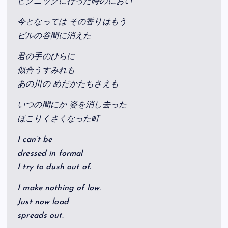
ピクニックに行った時のにおい
今となっては その香りはもう
ビルの谷間に消えた
君の手のひらに
似合うすみれも
あの川の めだかたちさえも
いつの間にか 姿を消し去った
ほこりくさくなった町
I can’t be
dressed in formal
I try to dush out of.
I make nothing of low.
Just now load
spreads out.