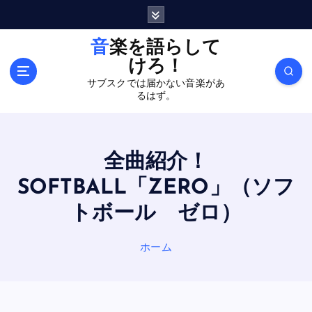
内
容
を
音楽を語らして
ス
けろ！
キ
サブスクでは届かない音楽があ
ッ
るはず。
プ
全曲紹介！
SOFTBALL「ZERO」（ソフ
トボール ゼロ）
ホーム