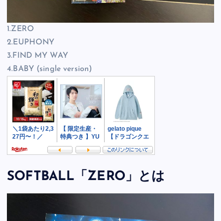
1.ZERO
2.EUPHONY
3.FIND MY WAY
4.BABY (single version)
SOFTBALL「ZERO」とは