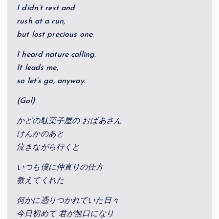
I didn’t rest and
rush at a run,
but lost precious one.
I heard nature calling.
It leads me,
so let’s go, anyway.
(Go!)
かどの駄菓子屋の おばあさん
けんかのあと
泣きながら行くと
いつも僕に仲直りの仕方
教えてくれた
何かに憑りつかれていた日々
今日初めて 君が無口になり