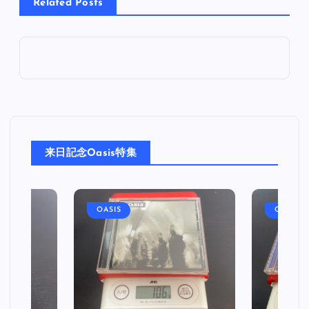
Related Posts
来日記念Oasis特集
OASIS
OASIS