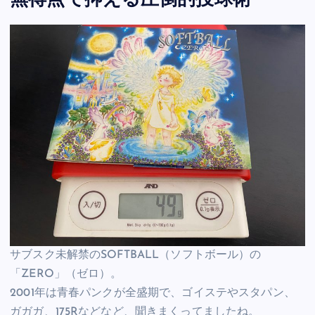
無得点で抑える圧倒的投球術
サブスク未解禁のSOFTBALL（ソフトボール）の
「ZERO」（ゼロ）。
2001年は青春パンクが全盛期で、ゴイステやスタパン、
ガガガ、175Rなどなど、聞きまくってましたね。