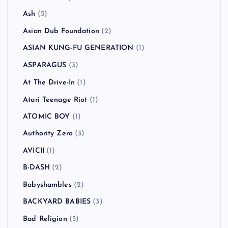
!!!（Chk Chk Chk）
(1)
311
(1)
All Time Low
(1)
American Hi-Fi
(2)
Andrew W.K.
(1)
Anti-Flag
(2)
Arctic Monkeys
(5)
Ash
(5)
Asian Dub Foundation
(2)
ASIAN KUNG-FU GENERATION
(1)
ASPARAGUS
(3)
At The Drive-In
(1)