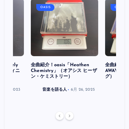
OASIS
OASIS
initely
全曲紹介！oasis「Heathen
全曲紹介！oa
ス デフィニ
Chemistry」（オアシス ヒーザ
AWAY」
ン・ケミストリー）
グ）
月 30, 2023
音楽を語る人
6月 26, 2025
音楽を