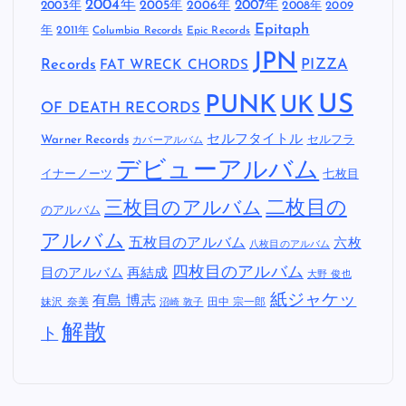
2004年
2005年
2007年
2003年
2006年
2008年
2009
Epitaph
年
2011年
Columbia Records
Epic Records
JPN
Records
FAT WRECK CHORDS
PIZZA
US
PUNK
UK
OF DEATH RECORDS
セルフタイトル
Warner Records
セルフラ
カバーアルバム
デビューアルバム
イナーノーツ
七枚目
二枚目の
三枚目のアルバム
のアルバム
アルバム
五枚目のアルバム
六枚
八枚目のアルバム
四枚目のアルバム
目のアルバム
再結成
大野 俊也
紙ジャケッ
有島 博志
妹沢 奈美
田中 宗一郎
沼崎 敦子
解散
ト