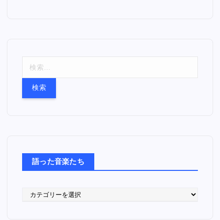
検
索
:
語った音楽たち
語
っ
た