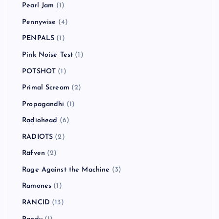
Pearl Jam
(1)
Pennywise
(4)
PENPALS
(1)
Pink Noise Test
(1)
POTSHOT
(1)
Primal Scream
(2)
Propagandhi
(1)
Radiohead
(6)
RADIOTS
(2)
Räfven
(2)
Rage Against the Machine
(3)
Ramones
(1)
RANCID
(13)