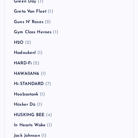
Green Day
(7)
Greta Van Fleet
(1)
Guns N' Roses
(2)
Gym Class Heroes
(1)
H2O
(2)
Hadouken!
(1)
HARD-Fi
(2)
HAWAIIAN6
(1)
Hi-STANDARD
(7)
Hoobastank
(1)
Hüsker Dü
(1)
HUSKING BEE
(4)
In Hearts Wake
(1)
Jack Johnson
(1)