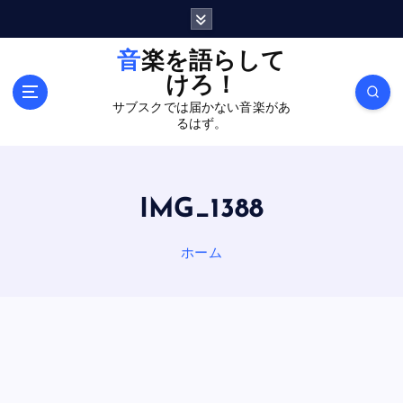
内
容
を
音楽を語らして
ス
けろ！
キ
サブスクでは届かない音楽があ
ッ
るはず。
プ
IMG_1388
ホーム